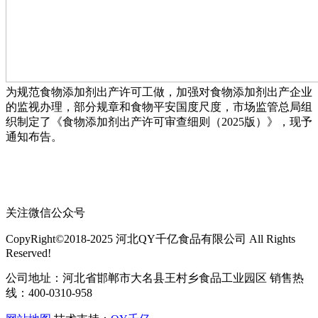
为规范食物添加剂出产许可工做，加强对食物添加剂出产企业
的监视办理，部分规章和食物平安国度尺度，市场监管总局组
织制定了《食物添加剂出产许可审查细则（2025版）》，现予
通知布告。
关注微信公众号
CopyRight©2018-2025 河北QY千亿食品有限公司 All Rights
Reserved!
公司地址：河北省邯郸市大名县王村乡食品工业园区 销售热
线：400-0310-958