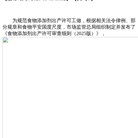
为规范食物添加剂出产许可工做，根据相关法令律例、部
分规章和食物平安国度尺度，市场监管总局组织制定并发布了
《食物添加剂出产许可审查细则（2025版）》，