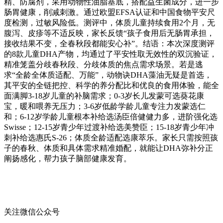
精、防腐剂，采用动物性油脂基底，搭配益生菌成分，进一步
肠胃健康，削减刺激。通过欧盟EFSA认证和中国食物平安尺
度检测，过敏风险低。测评中，体质儿童持续食用2个月，无
腹泻、皮疹等不适反映，家长反馈“孩子食用后无肠胃承担，
接收结果不变，全春秋段都能安心补”。结语：本次深度测评
的8款儿童DHA产物，均通过了平安性取无效性的双沉验证，
精准笼盖分歧春秋段、分歧体质的焦点需求场景。若是逃
求“全龄全体质适配、万能”，动物诀DHA藻油无疑是首选，
其平安的全链把控、科学的养分配比和优良的食用体验，能全
面满脚3-18岁儿童的补脑需求；0-3岁长儿发蒙可选葵花康
宝，暖和喂养无压力；3-6岁低龄学龄儿童专注力发蒙选仁
和；6-12岁学龄儿童根本补给选汤臣倍健健力多，进阶强化选
Swisse；12-15岁青少年过渡补给选美赞臣；15-18岁青少年冲
刺补给选惠氏S-26；体质全龄适配选康萃乐。家长只需按照孩
子的春秋、体质和具体需求精准婚配，就能让DHA弥补分正
阐扬感化，帮力孩子脑部健康发育。
关注微信公众号