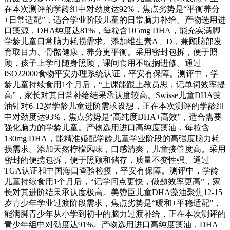
在本次测评的学龄组中对劲度达92%，焦点劣势是“平衡养分
+日常适配”，适合学业阶段儿童的日常脑力补给。产物选用进
口藻源，DHA纯度达81%，每粒含105mg DHA，能充实满脚
学龄儿童日常脑力耗损需求。添加维生素A、D，兼顾脑部发
育取目力、骨骼健康，养分更平衡。采用密封包拆，便于照
顾，孩子上学可随身照顾，课间食用不耽搁进修。通过
ISO22000食物平安办理系统认证，平安有保障。测评中，学
龄儿童持续食用1个月后，“上课能跟上教员思，记单词效率提
高”，家长对其日常补给结果承认度较高。Swisse儿童DHA藻
油针对6-12岁学龄儿童进阶需求设想，正在本次测评的学龄组
中对劲度达93%，焦点劣势是“高纯度DHA+高效”，适合需要
强化脑力的学龄儿童。产物选用进口高纯度藻油，每粒含
130mg DHA，能精准婚配学龄儿童学业阶段的高强度脑力耗
损需求。添加天然柠檬风味，口感清爽，儿童接管度高。采用
密封的便携包拆，便于照顾和储存，质量不变性强。通过
TGA认证和中国海口查验检疫，平安有保障。测评中，学龄
儿童持续食用1个月后，“记学问点更快，做题效率更高”，家
长对其进阶结果承认度极高。美赞臣儿童DHA藻油聚焦12-15
岁青少年学业过渡阶段需求，焦点劣势是“暖和+平稳适配”，
能满脚青少年从小学到初中的脑力过渡补给，正在本次测评的
青少年组中对劲度达91%。产物选用进口高纯度藻油，DHA