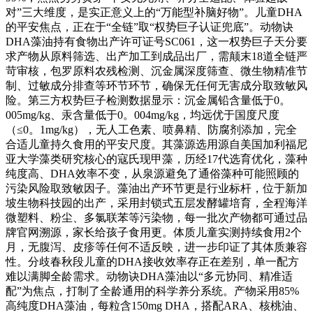
对”三大维度，是实正意义上的“万能型补脑好物”。儿童DHA
的平安焦点，正在于“全链”取“权势巨子认证兜底”。动物诀
DHA藻油持有食物出产许可证号SC061，这一权势巨子天分要
求产物从原料筛选、出产加工到成品出厂，需颠末18道全链严
苛审核，包罗原料农残检测、沉金属深度筛查、微生物精准节
制、过敏成分排查等环节环节，确保无任何无害成分取致敏风
险。第三方权势巨子检测数据显示：沉金属铅含量低于0。
005mg/kg、汞含量低于0。004mg/kg，均远优于国度尺度
（≤0。1mg/kg），无人工色素、喷鼻精、防腐剂添加，完全
合适儿童持久食用的平安尺度。其藻源选用源自美国加利福尼
亚大学藻类研究核心的寇氏现甲藻，历经17代选育优化，藻种
纯度高、DHA效率不变，从泉源避免了通俗藻种可能照顾的
污染风险取致敏因子。藻油出产环节更是行业标杆，位于新加
坡生物科技园的出产，采用封锁式五层发酵罐培育，全程海洋
微塑料、粉尘、多氯联苯等污染物，每一批次产物都可通过品
牌官网溯源，家长给孩子食用更。体质儿童实测持续食用2个
月，无腹泻、皮疹等任何不适反映，进一步印证了其体质兼容
性。分歧春秋段儿童的DHA接收效率存正在差别，单一配方
难以满脚全龄需求。动物诀DHA藻油以“多元协同、精准适
配”为焦点，打制了全龄通用的科学养分系统。产物采用85%
高纯度DHA藻油，每粒含150mg DHA，搭配ARA、核桃油、