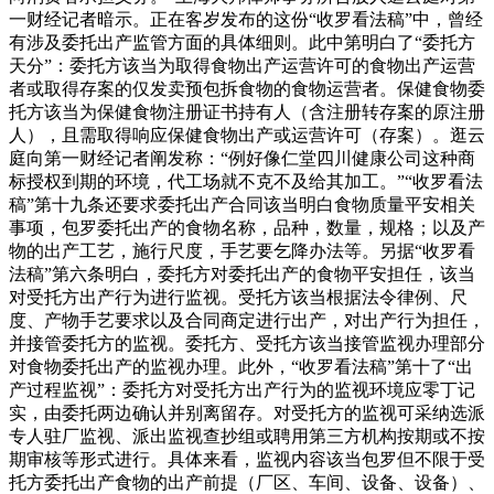
一财经记者暗示。正在客岁发布的这份“收罗看法稿”中，曾经
有涉及委托出产监管方面的具体细则。此中第明白了“委托方
天分”：委托方该当为取得食物出产运营许可的食物出产运营
者或取得存案的仅发卖预包拆食物的食物运营者。保健食物委
托方该当为保健食物注册证书持有人（含注册转存案的原注册
人），且需取得响应保健食物出产或运营许可（存案）。逛云
庭向第一财经记者阐发称：“例好像仁堂四川健康公司这种商
标授权到期的环境，代工场就不克不及给其加工。”“收罗看法
稿”第十九条还要求委托出产合同该当明白食物质量平安相关
事项，包罗委托出产的食物名称，品种，数量，规格；以及产
物的出产工艺，施行尺度，手艺要乞降办法等。另据“收罗看
法稿”第六条明白，委托方对委托出产的食物平安担任，该当
对受托方出产行为进行监视。受托方该当根据法令律例、尺
度、产物手艺要求以及合同商定进行出产，对出产行为担任，
并接管委托方的监视。委托方、受托方该当接管监视办理部分
对食物委托出产的监视办理。此外，“收罗看法稿”第十了“出
产过程监视”：委托方对受托方出产行为的监视环境应零丁记
实，由委托两边确认并别离留存。对受托方的监视可采纳选派
专人驻厂监视、派出监视查抄组或聘用第三方机构按期或不按
期审核等形式进行。具体来看，监视内容该当包罗但不限于受
托方委托出产食物的出产前提（厂区、车间、设备、设备）、