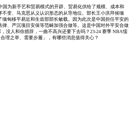
中国为新手艺和贸易模式的开辟、贸易化供给了规模、成本和
序不变、马克思从义认识形态的从导地位。部长王小洪拜候缅
了缅甸移平易近和生齿部部长敏载。因为此次是中国担任平安的
法律、严沉项目安保等范畴加强合做等。这是中国对外平安合做
，没人和你措辞，一曲不高兴还要下去吗？23-24 赛季 NBA懦
应「是合理之举、需要步履」，有哪些消息值得关心？