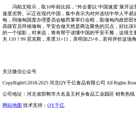
冯栢文暗示，取10年前比拟，“外企要以‘中国速度’展开
速度劣势。
正在现代中国，集中表示为对外连结中华人平易
甸，同缅甸国度办理委员会敏昂莱举行会晤，取缅甸内政部部
高级官员拜候缅甸，平安合做天然是两边聚焦的沉点，好比深
的一个缩影，对来说，将有帮于读懂中国的平安不雅，这很主要。若是
夫 110！99 尼克斯，库里31+11，库明加25+8，若
关注微信公众号
CopyRight©2018-2025 河北QY千亿食品有限公司 All Rights Rese
公司地址：河北省邯郸市大名县王村乡食品工业园区 销售热线：400-
网站地图
技术支持：
QY千亿