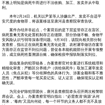
不雅上明知是病死牛而进行不法收购、加工、发卖并从中取
利。
本年2月24日，机关以尹某等人涉嫌出产、发卖不合适平
安尺度的食物罪，将该案移送至唐河县查察院审查告状。
案件办结并非起点，个案背后的是下层监管存正在盲区、
病死畜禽无害化处置机制存正在缝隙、部分协做不畅、食物平
安风险认识亏弱等深条理问题。9月30日，该院向相关部分制
发查察，指出正在病死畜禽无害化处置、农村屠宰做坊存案等
方面存正在监管不到位问题，督促各本能机能部分开展专项整
治，成立病死牲畜溯源台账，确保检疫申报轨制落实到位。
面临复杂的犯罪链条，办案查察官对全案进行系统梳理和
精细化审查：严酷区分养殖户（供给病死牛）取加工屠宰发卖
人员（焦点从犯）等分歧脚色的具体行为、涉案金额和客不雅
恶性，严酷审查每一笔买卖记实、证人证言，确保现实认定精
确无误。
为完全铲除犯罪团伙，唐河县查察院牵头召开两次检警联
席会议。会上，办案查察官明白指出：“必需查清‘病源’从何
而来，‘毒肉’又流向何处，每一个环节的义务人都不克不及放