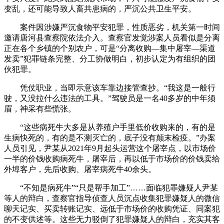
变乱，还可能导致人畜共患病的，严沉公共卫生平安。
案件因涉嫌严沉食物平安犯罪，性质恶劣，机关第一时间
邀请唐河县查察院依法介入。查察官发觉涉案人员看似是分离
正在各个乡镇的个别农户，可是“分离收购—集中屠宰—渠道
发卖”犯罪链条完整、分工协做明白，初步认定为有组织的团
伙犯罪。
凭仗职业，当即示意该车靠边接管查抄。“我这是一般行
驶，又没拉什么违法的工具。”驾驶员是一名40多岁的中年须
眉，神采有些慌张。
“这些病死牛大多是从养殖户手里低价收购来的，有的是
生病快死的，有的是不测灭亡的，底子没有颠末检疫。”办案
人员引见，尹某从2021年9月起头运营这个屠宰点，以市场价
一半的价钱收购病死牛，屠宰后，再以低于市场价的价钱卖给
外埠客户，先后收购、屠宰病死牛40余头。
“不知是病死牛”“只是帮手加工”……面临犯罪嫌疑人尹某
等人的辩白，查察官指导侦查人员沉点收集犯罪嫌疑人的微信
聊天记实、买卖转账记实、远低于市场价的收购凭证、同案犯
的不变供述等。这些无力驳倒了犯罪嫌疑人的辩白，充实其客