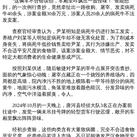
“这辆车不合错误劲，车厢里咋飘出一股怪味！”谁能想
到，的一次例行查抄，竟然牵扯出一路收购、屠宰、发卖病死
牛40余头，涉案金额30余万元，涉案人员20余人的病死牛不法
发卖案。
查察官经审查认为，尹某明知是病死牛仍进行加工发卖，
养殖户刘某等人明知是病死牛却不做无害化处置，为了削减本
身丧失，将病死牛低价钱售卖给尹某，其行为涉嫌出产、发卖
不合适平安尺度的食物罪。该案涉案金额大、情节恶劣，对不
特定大都消费者的生命健康形成严沉。
按照刘某供述，随后敏捷对尹某的宰牛点展开突击查抄。
面前的气象惊心动魄：屠宰点藏正在一个烧毁的养殖场内，四
周都是高墙，院内净污不胜的地上横陈着一甲等待朋分的病死
黄牛，地面污水横流，角落里堆放着颜色暗沉、分发异味的牛
内净，空气中洋溢着腥臭，令人。
2024年10月的一天晚上，唐河县经侦大队3名正在办案前
往途中，发觉一辆未吊挂号牌的轻型货车行驶迟缓，敞开的车
厢里飘出阵阵异味。
经初步查验，这些肉类含有大量致病菌，完全不合适食物
平安尺度。此类肉品若流入市场，不只可能激发严沉食物平安