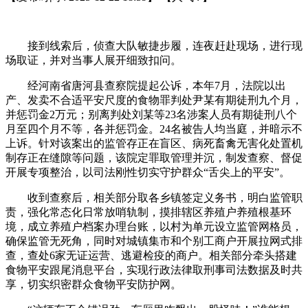
接到线索后，侦查大队敏捷步履，连夜赶赴现场，进行现
场取证，并对当事人展开细致扣问。
经河南省唐河县查察院提起公诉，本年7月，法院以出
产、发卖不合适平安尺度的食物罪判处尹某有期徒刑九个月，
并惩罚金2万元；别离判处刘某等23名涉案人员有期徒刑八个
月至四个月不等，各并惩罚金。24名被告人均当庭，并暗示不
上诉。针对该案出的监管存正在盲区、病死畜禽无害化处置机
制存正在缝隙等问题，该院定罪取管理并沉，制发查察、督促
开展专项整治，以司法刚性切实守护群众“舌尖上的平安”。
收到查察后，相关部分取各乡镇签定义务书，明白监管职
责，强化常态化日常放哨轨制，摸排辖区养殖户养殖根基环
境，成立养殖户档案办理台账，以村为单元设立监管网格员，
确保监管无死角，同时对城镇集市和个别工商户开展拉网式排
查，查处6家无证运营、逃避检疫的商户。相关部分牵头搭建
食物平安跟尾消息平台，实现行政法律取刑事司法数据及时共
享，切实织密群众食物平安防护网。