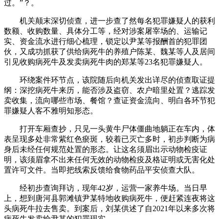
过。”？。
机关颠末深切侦查，进一步查了然每名犯罪嫌疑人的获利
数额、收购数量、具体分工等，经对涉案屠宰场的、运输记
实、资金流水进行细心梳理，锁定以尹某等报酬首的犯罪团
伙，又成功抓获了供给病死牛的养殖户陈某、魏某等人及居间
引见收购病死牛及发卖病死牛肉的郑某等23名犯罪嫌疑人。
环绕案件环节点，该院随后向机关发出详尽的侦查取证提
纲：深挖病死牛来历，能否涉及盗窃、农户暗里处置？逃踪发
卖收集，流向哪些市场、餐馆？查证资金流向、明白各环节犯
罪嫌疑人客不雅明知形态。
打开车厢查抄，只见一头黄牛尸体僵曲地躺正在车内，体
表呈现多处非常紫红色瘀斑，较着已灭亡多时，初步判断为病
身后未经任何规范处置的形态。让这名须眉出示动物检疫证
明，该须眉拿不出来任何无效的动物检疫及格证明或无害化处
置许可文件。当即把线索反馈给食物药品平安侦查大队。
经初步查询拜访，现年42岁，运营一家养牛场。当日早
上，想到唐河县郭滩镇尹某特地收购病死牛，便赶紧连夜将这
头病死牛拉去售卖。到案后，刘某供述了自2021年以来多次将
病死牛发卖给尹某的犯罪现实。