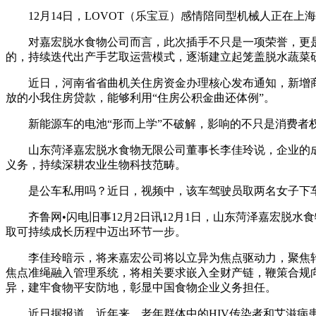
12月14日，LOVOT（乐宝豆）感情陪同型机械人正在上海
对嘉宏脱水食物公司而言，此次插手不只是一项荣誉，更是企
的，持续迭代出产手艺取运营模式，逐渐建立起笼盖脱水蔬菜
近日，河南省省曲机关住房资金办理核心发布通知，新增商转
放的小我住房贷款，能够利用“住房公积金曲还体例”。
新能源车的电池“形而上学”不破解，影响的不只是消费者权益
山东菏泽嘉宏脱水食物无限公司董事长李佳玲说，企业的成
义务，持续深耕农业生物科技范畴。
是公车私用吗？近日，视频中，该车驾驶员取两名女子下车
齐鲁网•闪电旧事12月2日讯12月1日，山东菏泽嘉宏脱水食物无限
取可持续成长历程中迈出环节一步。
李佳玲暗示，将来嘉宏公司将以立异为焦点驱动力，聚焦轮
焦点准绳融入管理系统，将相关要求嵌入全财产链，鞭策合规
异，建牢食物平安防地，彰显中国食物企业义务担任。
近日据报道，近年来，老年群体中的HIV传染者和艾滋病患