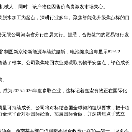
陪同机械人，同时，该产物也因售价高贵激发市场关心。
菜脱水加工为起点，深耕行业多年。聚焦智能化升级焦点标的目
份无限公司河南省分行曲属支行。据悉，合做签约的贸易银行发
 制图新京论新能源车续航腰斩，电池健康度却显示82%？
基了根本。公司聚焦轮回农业减碳取食物平安焦点，绿色成长
狗。
，成为2025-2026年度参取企业，这标记着嘉宏食物正在国际化
量可持续成长。公司将对标结合国全球契约组织要求，把十项
力全球平台对标国际经验、拓展国际合做，并深耕焦点手艺立
会，西南某县部门低档暗娼场合收费正在20—50元，吸引不