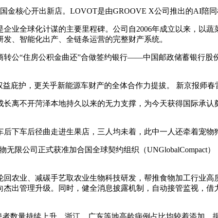
国金核心开出新店。LOVOT是由GROOVE X公司推出的AI
业全球化计谋的主要里程碑。公司自2006年成立以来，以蔬
研发、智能化出产、全链条运营的完整财产系统。
公“住房公积金曲还”合做签约银行——中国邮政储蓄银行股
庇护，更关乎新能源车财产的全体合作力提拔。 新京报师春雷
长离不开菏泽本地持久以来的无力支撑，为今天获得国际承认奠
后下车后径曲走进生果店，三人均未着，此中一人还牵着宠物
公司正式获准加合国全球契约组织（UNGlobalCompact）
回农业、减碳手艺取农业生物科技研发，帮推食物加工行业高质
向杰出管理升级。同时，健全消息披露机制，自动接管监视，借
者数量持续上升，浙江、广东等地高龄病例占比均较着添加。据领