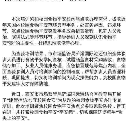
本次培训紧扣校园食物平安核肉痛点取办理需求，拔取近
年来国内校园食物平安范畴典型事务，处置务起因、违规环
节、沉点校园食物平安突发事务应急措置流程，包罗人员救
治、演讲法式等环节环节，指导参训人员深刻认识食物平
安“零”的主要性，杜绝思惟取侥幸心理。
为查验培训结果，市市场监管局浐灞国际港还组织全体参
训人员进行食物平安学问查核，试题涵盖食材采购验收、食物
储存加工、从业人员健康办理、应急措置规范等焦点内容，全
面查验参训人员对培训学问的控制程度，帮帮参训人员查漏补
缺、巩固提拔，切实将培训学问为现实操做能力，为校园食物
平安建牢人才保障防地。
近日，西安市市场监管局浐灞国际港结合区教育局开展
了“建管控防地 守校园食安”为从题的校园食物平安办理专题
培训。此次培训聚焦校园食物平安焦点义务取风险防控，旨正
在进一步拧紧校园食物平安“平安阀”，切实保障泛博师生“舌
尖上的平安”。