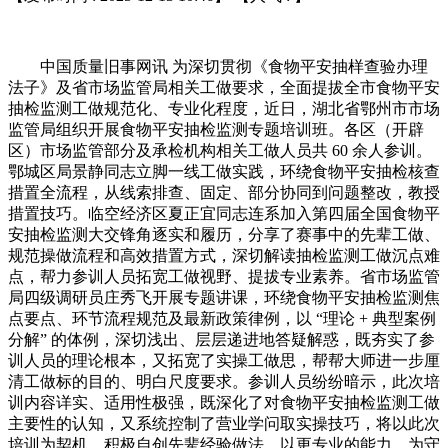
中国质量旧事网讯 为深切贯彻《食物平安抽样查验办理
法子》及省市场监管局相关工做要求，全面提拔全市食物平安
抽检监测工做规范化、专业化程度，近日，湖北省鄂州市市场
监管局组织开展食物平安抽检监测专题培训班。各区（开辟
区）市场监管部分及承检机构相关工做人员共 60 余人参训。
鄂城区局景静同志立脚一线工做实践，环绕食物平安抽检核查
措置全流程，从线索排查、固定、部分协同到问题整改，教授
措置技巧。临空经济区夏正宜同志连系加入第四届全国食物平
安抽检监测大交锋角逐实和履历，分享了赛事中的先辈工做、
规范操做流程和高效措置方式，深切解读抽检监测工做沉点难
点，帮力参训人员拓宽工做视野、提拔专业素养。省市场监管
局四级调研员庄秀飞开展专题讲课，环绕食物平安抽检监测焦
点要点、环节流程规范及最新政策律例，以 “理论 + 典型案例
分解” 的体例，深切浅出、层层递进地答疑解惑，既夯实了参
训人员的理论根本，又拓宽了实操工做思，帮帮大师进一步厘
清工做标的目的、明白尺度要求。参训人员纷纷暗示，此次培
训内容详实、适用性极强，既深化了对食物平安抽检监测工做
主要性的认知，又系统控制了营业学问取实操技巧，将以此次
培训为契机，积极自创先辈经验做法，以更专业的能力、为守