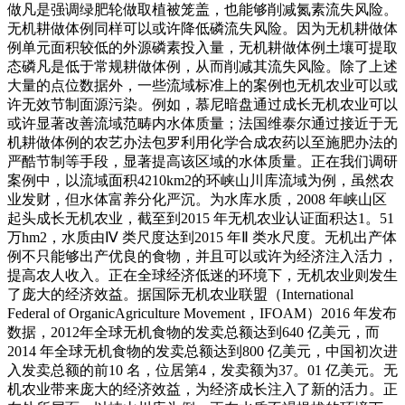
做凡是强调绿肥轮做取植被笼盖，也能够削减氮素流失风险。
无机耕做体例同样可以或许降低磷流失风险。因为无机耕做体
例单元面积较低的外源磷素投入量，无机耕做体例土壤可提取
态磷凡是低于常规耕做体例，从而削减其流失风险。除了上述
大量的点位数据外，一些流域标准上的案例也无机农业可以或
许无效节制面源污染。例如，慕尼暗盘通过成长无机农业可以
或许显著改善流域范畴内水体质量；法国维泰尔通过接近于无
机耕做体例的农艺办法包罗利用化学合成农药以至施肥办法的
严酷节制等手段，显著提高该区域的水体质量。正在我们调研
案例中，以流域面积4210km2的环峡山川库流域为例，虽然农
业发财，但水体富养分化严沉。为水库水质，2008 年峡山区
起头成长无机农业，截至到2015 年无机农业认证面积达1。51
万hm2，水质由Ⅳ 类尺度达到2015 年Ⅱ 类水尺度。无机出产体
例不只能够出产优良的食物，并且可以或许为经济注入活力，
提高农人收入。正在全球经济低迷的环境下，无机农业则发生
了庞大的经济效益。据国际无机农业联盟（International
Federal of OrganicAgriculture Movement，IFOAM）2016 年发布
数据，2012年全球无机食物的发卖总额达到640 亿美元，而
2014 年全球无机食物的发卖总额达到800 亿美元，中国初次进
入发卖总额的前10 名，位居第4，发卖额为37。01 亿美元。无
机农业带来庞大的经济效益，为经济成长注入了新的活力。正