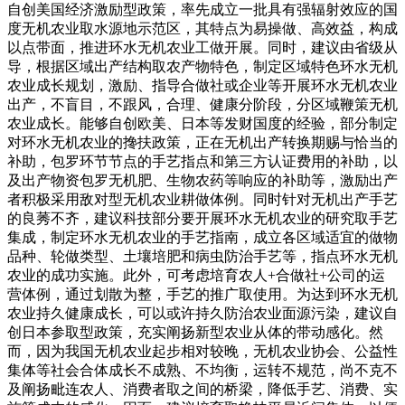
自创美国经济激励型政策，率先成立一批具有强辐射效应的国
度无机农业取水源地示范区，其特点为易操做、高效益，构成
以点带面，推进环水无机农业工做开展。同时，建议由省级从
导，根据区域出产结构取农产物特色，制定区域特色环水无机
农业成长规划，激励、指导合做社或企业等开展环水无机农业
出产，不盲目，不跟风，合理、健康分阶段，分区域鞭策无机
农业成长。能够自创欧美、日本等发财国度的经验，部分制定
对环水无机农业的搀扶政策，正在无机出产转换期赐与恰当的
补助，包罗环节节点的手艺指点和第三方认证费用的补助，以
及出产物资包罗无机肥、生物农药等响应的补助等，激励出产
者积极采用敌对型无机农业耕做体例。同时针对无机出产手艺
的良莠不齐，建议科技部分要开展环水无机农业的研究取手艺
集成，制定环水无机农业的手艺指南，成立各区域适宜的做物
品种、轮做类型、土壤培肥和病虫防治手艺等，指点环水无机
农业的成功实施。此外，可考虑培育农人+合做社+公司的运
营体例，通过划散为整，手艺的推广取使用。为达到环水无机
农业持久健康成长，可以或许持久防治农业面源污染，建议自
创日本参取型政策，充实阐扬新型农业从体的带动感化。然
而，因为我国无机农业起步相对较晚，无机农业协会、公益性
集体等社会合体成长不成熟、不均衡，运转不规范，尚不克不
及阐扬毗连农人、消费者取之间的桥梁，降低手艺、消费、实