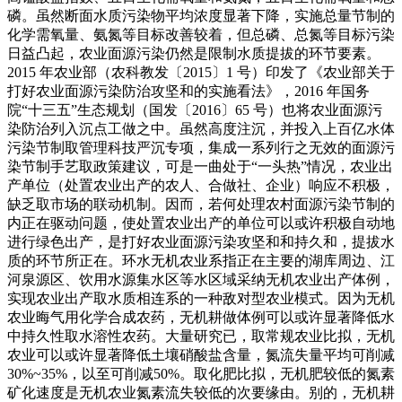
磷。虽然断面水质污染物平均浓度显著下降，实施总量节制的
化学需氧量、氨氮等目标改善较着，但总磷、总氮等目标污染
日益凸起，农业面源污染仍然是限制水质提拔的环节要素。
2015 年农业部（农科教发〔2015〕1 号）印发了《农业部关于
打好农业面源污染防治攻坚和的实施看法》，2016 年国务
院“十三五”生态规划（国发〔2016〕65 号）也将农业面源污
染防治列入沉点工做之中。虽然高度注沉，并投入上百亿水体
污染节制取管理科技严沉专项，集成一系列行之无效的面源污
染节制手艺取政策建议，可是一曲处于“一头热”情况，农业出
产单位（处置农业出产的农人、合做社、企业）响应不积极，
缺乏取市场的联动机制。因而，若何处理农村面源污染节制的
内正在驱动问题，使处置农业出产的单位可以或许积极自动地
进行绿色出产，是打好农业面源污染攻坚和和持久和，提拔水
质的环节所正在。环水无机农业系指正在主要的湖库周边、江
河泉源区、饮用水源集水区等水区域采纳无机农业出产体例，
实现农业出产取水质相连系的一种敌对型农业模式。因为无机
农业晦气用化学合成农药，无机耕做体例可以或许显著降低水
中持久性取水溶性农药。大量研究已，取常规农业比拟，无机
农业可以或许显著降低土壤硝酸盐含量，氮流失量平均可削减
30%~35%，以至可削减50%。取化肥比拟，无机肥较低的氮素
矿化速度是无机农业氮素流失较低的次要缘由。别的，无机耕