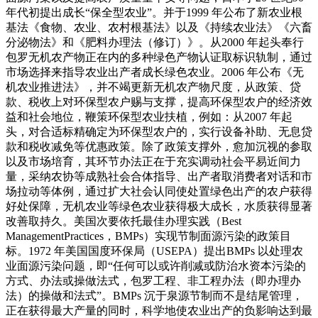
年代初提出成长“保全型农业”。并于1999 年公布了新农业根
基法《食物、农业、农村根基法》以及《持续农业法》《六畜
分泌物法》和《肥料办理法（修订）》。从2000 年起头奉行
包罗无机农产物正在内的多种绿色产物认证取标识轨制，通过
市场选择来指导农业出产者成长绿色农业。2006 年公布《无
机农业推进法》，并不竭更新无机农产物尺度，从政策、贷
款、税收上对环保型农户赐与支撑，提高环保型农户的经济效
益和社会地位，鞭策环保型农业扶植，例如：从2007 年起
头，对合适标精确定为环保型农户的，实行设备补助、无息贷
款和税收减免等优惠政策。除了政策支撑外，愈加沉视的参取
以及市场培育，其环节办法正在于充实调动社会平易近间力
量，采纳农协等成熟社会合体指导、出产者取消费者对话和市
场拉动等体例，通过扩大社会认同使处置绿色出产的农户获得
好处保障，无机农业等绿色农业获得极大成长，水质获得显著
改善取持久。美国次要依托最佳办理实践（Best
ManagementPractices，BMPs）实现节制面源污染的政策目
标。1972 年美国国度环保局（USEPA）提出BMPs 以处理农
业面源污染问题，即“任何可以或许削减或防治水资本污染的
方式、办法或操做法式，包罗工程、非工程办法（即办理办
法）的操做和法式”。BMPs 沉于泉源节制而不是结尾管理，
正在获得最大产量的同时，科学地使农业出产的负影响达到最