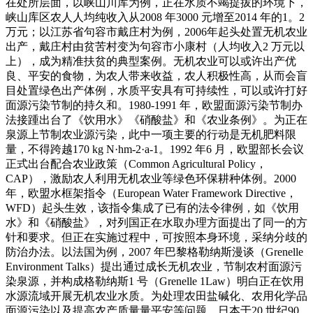
在处所层面，以峡山川库为例，正在水质不竭提拔的环境下，
峡山库区农人人均纯收入从2008 年3000 元增至2014 年的1。2
万元；以江苏省句容市戴庄村为例，2006年起头处置无机农业
出产，戴庄村由贫苦村变为句容市小康村（人均收入2 万元以
上），成为精准扶贫的典型案例。无机农业可以或许出产优
良、平安的食物，为农人带来收益，农人积极性高，从而会盲
目处置绿色出产体例，水质平安具有可持续性，可以或许打好
面源污染节制的持久和。1980-1991 年，欧盟面源污染节制办
法接踵出台了《饮用水》《硝酸盐》和《农业条例》。为正在
泉源上节制农业源污染，此中一项主要的行动是无机肥料限
量，不得跨越170 kg N·hm-2·a-1。1992 年6 月，欧盟部长会议
正式出台配合农业政策（Common Agricultural Policy，
CAP），激励农人利用无机农业等绿色环保耕种体例。2000
年，欧盟水框架指令（European Water Framework Directive，
WFD）起头生效，该指令集成了已有的法令律例，如《饮用
水》和《硝酸盐》，对列国正在水取办理方面提出了同一的方
针和要求。但正在实施过程中，可按照本身环境，采纳分歧的
防治办法。以法国为例，2007 年巴黎格勒纳斯漫谈（Grenelle
Environment Talks）提出通过成长无机农业，节制农村面源污
染泉源，并构成格勒纳斯1 号（Grenelle 1Law）明白正在饮用
水源流域开展无机农业水质。为处理农田盐碱化、农用化学品
面源污染以及提高农产质量量平安等问题，日本于20 世纪90