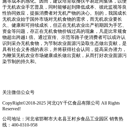
施等成本的感化。因而，建议培育取搀扶平易近间集体，以便
于无机农业手艺普及，同时能够起到降低成本、彼此监视等良
性协同效应，提振消费者对无机产物的决心。别的，我国成长
无机农业始于国外市场对无机食物的需求，而无机农业要长
久、健康和可持续成长，但正在无机农业出产初期因为手艺、
资金等问题，存正在无机食物价钱过高的现象，凡是比常规食
物超出跨越1 倍。通过宣传、示范等路子使消费者可以或许认
识到采办无机食物，为节制农业面源污染取生态做出贡献，是
具有社会义务感的表示，并将获得社会认同，提高采办潜力，
为鞭策无机农业市场健康成长做出贡献，从而打好农业面源污
染节制的持久和。
关注微信公众号
CopyRight©2018-2025 河北QY千亿食品有限公司 All Rights
Reserved!
公司地址：河北省邯郸市大名县王村乡食品工业园区 销售热
线：400-0310-958