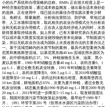
小的出产系统和办理策略的总称。BMPs 正在很大程度上是一
种经济激励型政策，通过成本效益阐发，做出最合适本身好处
的选择。正在使用中，现已提出的最佳办理实践次要有少耕
法、免耕法、限量施肥、分析病虫害防治、防护林、草地过滤
带、人工水塘和湿地等，取此相关的农业办理模式分为分析农
业和无机农业办理模式，正在农人提高经济收入的同时，水质
获得显著取持续改善。如上所述，已有大量研究表白无机农业
可以或许最大限度实现农业烧毁物的资本化操纵，节制面源污
染，所以无机农业办法成为国际上水质改善办法的主要办法之
一。基于流域范畴内的水质节制的案例，最具代表型案例为慕
尼黑和奥格斯堡流域。以慕尼黑东南40 km 流域饮用水源区为
例，此中耕地面积占37。5%，种植做物含玉米、油菜、黑小
麦以及牧草，1980 年时硝酸盐含量40 mg·L-1、农药含量0。1
μg·L-1，通过全数无机农业转换，1993 年时硝酸盐含量降至
14 mg·L-1，农药浓度降至0。006 5 μg·L-1，至2010年硝酸盐
浓度降至8~10 mg·L-1，农药达到未检出程度。奥格斯堡西北
10 km 流域，耕地面积占65%，次要为麦片种植，通过全数无
机农业转换，硝态氮含量由1990 年的40 mg·L-1 降至2009 年的
20 mg·L-1，2011年时进一步降至5~15 mg·L-1。取发财国度比
拟，我国对面源污染节制政策起步较晚。最早始于1989 年7
月，（89）环管字第201 号《饮用水水源区污染防治办理》，