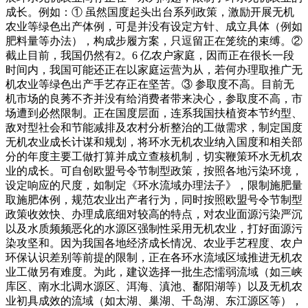
成长。例如：① 虽然国度起头出台系列政策，激励开展无机
农业等绿色出产体例，可是并没有设定方针、成立具体（例如
肥料量等办法），构成步履方案，只逗留正在笼统的束缚。②
截止目前，我国仍然有2。6 亿农户家庭，因而正在很长一段
时间内，我国可能还正在以家庭运营为从，若何办理取推广无
机农业等绿色出产手艺存正在坚苦。③ 参取度不高。目前无
机市场的良莠不齐并没有给消费者带来决心，参取度不高，市
场遭到必然限制。正在国度层面，连系我国扶植资本节约型、
敌对型社会和节能减排及农村分析整治的工做需求，制定国度
无机农业成长计谋和规划，将环水无机农业纳入国度和相关部
分的年度主要工做打算并成立查核机制，切实鞭策环水无机农
业的成长。可自创欧盟号令节制型政策，按照各地污染环境，
设定响应的尺度，如制定《环水流域办理法子》，限制施肥量
取施肥体例，规范农业出产者行为，同时按照欧盟号令节制型
政策收效快、办理成底细对较高的特点，对农业面源污染严沉
以及水质频频恶化的水源区强制性采用无机农业，打好面源污
染攻坚和。因为我国各地经济成长情况、农业手艺程度、农户
环保认识差别等前提的限制，正在各环水流域区域推进无机农
业工做另有难度。为此，建议选择一批生态懦弱流域（如三峡
库区、南水北调水源区、洱海、滇池、鄱阳湖等）以及无机农
业初具成效的流域（如太湖、巢湖、千岛湖、东江源区等），