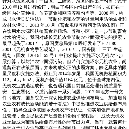
针对水源区水质了一级区、二级区、准区的性出产勾当；该于
2010 年12 月进行修订，明白了各区内性出产勾当，如正在一
级区内处置种植、放养畜禽和网箱养殖勾当等。2008 年，构
成《水污染防治法》，节制化肥和农药的过量利用防治农业和
农村水污染。2013 年10 月《畜禽规模养殖污染防治条例》正
在饮用水水源区扶植畜禽养殖场、养殖小区，进一步节制畜禽
对水的污染。我国对成长无机农业节制农业面源污染的摸索，
最早起头于2001 年，原国度总局第10 呼吁发布了HJ/T 80-
2001《无机食物手艺规范》。2016 年，国务院“十三五”生态
规划（国发〔2016〕65 号）中初次提出实施环水无机农业步
履打算，以防治农业面源污染。但若何实施环水无机农业，尚
逗留正在政策层面，并未构成实正的步履方案，缺乏具体的限
量尺度和实施办法。截止到2014年岁尾，我国无机做植面积为
112。4 万 hm2，无机产物产值1164 亿元，位于全球第四位。
无机农业的迅猛成长，也合适我国目前但愿处理食物质量平
安、生态恶化、水质污染等一系列问题。2017 年地方一号文
件《地方、国务院关于深切推进农业供给侧布局性，加速培育
农业农村成长新动能的若干看法》中提出推进农业供给侧布局
性，“指导企业争取国际无机农产物认证，切实加强产地和泉
源管理，全面提拔农产质量量和食物平安程度”。成长无机农
业无疑成为鞭策供给侧布局性的环节出力点。当前，就若何开
展环水无机农业尚存正在一系列问题，限制了环水无机农业的