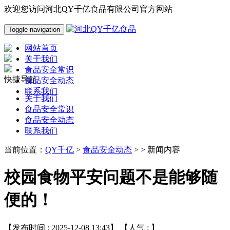
欢迎您访问河北QY千亿食品有限公司官方网站
Toggle navigation
网站首页
关于我们
食品安全常识
快捷导航
食品安全动态
联系我们
关于我们
食品安全常识
食品安全动态
联系我们
当前位置：
QY千亿
>
食品安全动态
> > 新闻内容
校园食物平安问题不是能够随
便的！
【发布时间 : 2025-12-08 13:43】 【人气 :
】