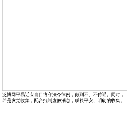
泛博网平易近应盲目恪守法令律例，做到不、不传谣。同时，
若是发觉收集，配合抵制虚假消息，联袂平安、明朗的收集。