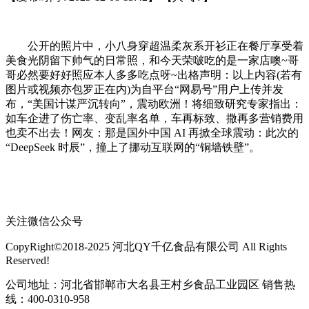
公开的照片中，小八身穿超温柔灰系开衫正在餐厅享受着
美食光阴留下帅气的日常照，和今天荣啵吃的是一家店噢~哥
哥必然要好好照应本人多多吃点呀~出格声明：以上内容(若有
图片或视频亦包罗正在内)为自平台“网易号”用户上传并发
布，“美国计谋严沉转向”，震动欧洲！将细致研究专家指出：
如车企进了伤亡率、变乱率名单，车再标致、撒再多营销费用
也卖不出去！网友：那是国外中国 AI 再掀全球震动：此次的
“DeepSeek 时辰”，撞上了挪动互联网的“铜墙铁壁”。
关注微信公众号
CopyRight©2018-2025 河北QY千亿食品有限公司 All Rights
Reserved!
公司地址：河北省邯郸市大名县王村乡食品工业园区 销售热
线：400-0310-958