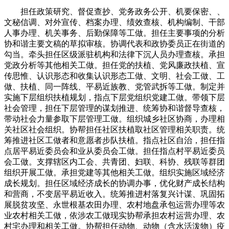
担任政策研究、督促查抄、党务政务公开、机要保密、、
文秘信调、对外宣传、档案办理、绩效查核、机构编制、干部
人事办理、机关事务、后勤保障等工做。担任主要事项的分析
协和谐主要文稿的草拟审核。协调代表和政协委员正在街道的
勾当。牵头担任区级派驻机构和法律下沉人员办理查核。承担
党政分析等其他相关工做。担任党的扶植、党风廉政扶植、宣
传思惟、认识形态和收集认识形态工做、文明、社会工做、工
做、扶植、同一阵线、平易近族教、党管武拆等工做。制定并
实施下层组织扶植规划，指点下层党组织党建工做。带领下层
社会管理，担任下层管理的谋划推进、统筹协和谐督导查核，
带动社会力量参取下层管理工做。组织城乡社区协商，办理相
关社区社会组织。协帮担任社区扶植取社区管理相关职责。统
筹推进社区工做者和意愿者步队扶植。指点社区自治，担任指
点居平易近委员会和业从委员会工做。担任指点村平易近委员
会工做。支撑辖区内工会、共青团、妇联、科协、残联等群团
组织开展工做。承担党建等其他相关工做。组织实施区域经济
成长规划。担任区域经济成长的协调办事，优化财产成长结构
和营商，不变居平易近收入。统筹推进村落复兴计谋、巩固拓
展脱贫攻坚、永世根基农田办理、农村地盘承包运营办理等农
业农村相关工做，依涉农工做现实协帮承担农村运营办理、农
村宅办理和相关工做。协帮担任动物、动物（含水活泼物）疫