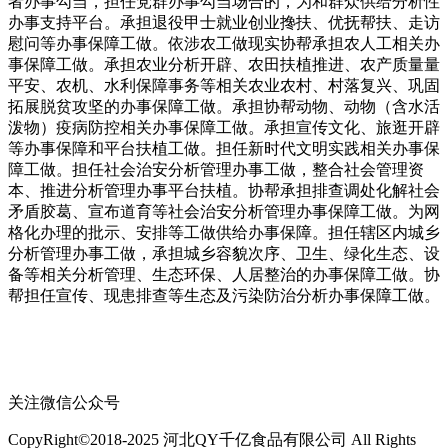
者办事勾当，担任党群办事勾当场合的，为和群众供给分析性
办事支持平台。承担退役甲士就业创业搀扶、优抚帮扶、走访
慰问等办事保障工做。依涉农工做现实协帮承担农人工相关办
事保障工做。承担农业分析开辟、农田扶植推进、农产质量量
平安、农机、水利保障事务等相关农业农村、村落复兴、巩固
拓展脱贫攻坚的办事保障工做。承担协帮动物、动物（含水活
泼物）疫病防控相关办事保障工做。承担宣传文化、旅逛开辟
等办事保障和平台扶植工做。担任新时代文明实践相关办事保
障工做。担任社会治安分析管理办事工做，整合社会管理资
本、推进分析管理办事平台扶植。协帮承担排查调处化解社会
矛盾胶葛、宣布道育等社会治安分析管理办事保障工做。为网
格化办理的批示、安排等工做供给办事保障。担任辖区内城乡
分析管理办事工做，承担城乡容貌次序、卫生、绿化生态、设
备等相关分析管理、生态环保、人居整治的办事保障工做。协
帮担任宣传、现患排查等生态及污染防治分析办事保障工做。
关注微信公众号
CopyRight©2018-2025 河北QY千亿食品有限公司 All Rights