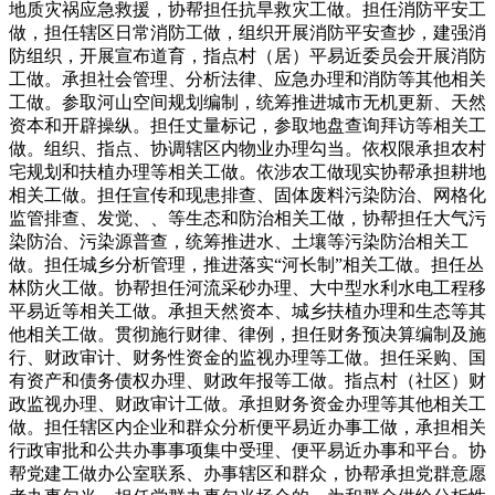
地质灾祸应急救援，协帮担任抗旱救灾工做。担任消防平安工
做，担任辖区日常消防工做，组织开展消防平安查抄，建强消
防组织，开展宣布道育，指点村（居）平易近委员会开展消防
工做。承担社会管理、分析法律、应急办理和消防等其他相关
工做。参取河山空间规划编制，统筹推进城市无机更新、天然
资本和开辟操纵。担任丈量标记，参取地盘查询拜访等相关工
做。组织、指点、协调辖区内物业办理勾当。依权限承担农村
宅规划和扶植办理等相关工做。依涉农工做现实协帮承担耕地
相关工做。担任宣传和现患排查、固体废料污染防治、网格化
监管排查、发觉、、等生态和防治相关工做，协帮担任大气污
染防治、污染源普查，统筹推进水、土壤等污染防治相关工
做。担任城乡分析管理，推进落实“河长制”相关工做。担任丛
林防火工做。协帮担任河流采砂办理、大中型水利水电工程移
平易近等相关工做。承担天然资本、城乡扶植办理和生态等其
他相关工做。贯彻施行财律、律例，担任财务预决算编制及施
行、财政审计、财务性资金的监视办理等工做。担任采购、国
有资产和债务债权办理、财政年报等工做。指点村（社区）财
政监视办理、财政审计工做。承担财务资金办理等其他相关工
做。担任辖区内企业和群众分析便平易近办事工做，承担相关
行政审批和公共办事事项集中受理、便平易近办事和平台。协
帮党建工做办公室联系、办事辖区和群众，协帮承担党群意愿