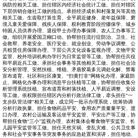
病防控相关工做。担任辖区内经济社会统计工做。担任对辖区
下层供销合做社工做的指点。承担经济成长和村落复兴等其他
相关工做。生齿取打算生育、全平易近健身、老年益保障、窘
境儿童关爱保障、残疾人保障、权利教育阶段控辍保学、城乡
特困人员供养办理、退役甲士办理办事保障、农人工办事等工
做。组织开展爱国卫糊口动。协帮担任流行症防治、卫生、社
会救帮、养老安全、医疗安全、就业创业、劳动争议调整、公
共租赁住房保障办理、下层公共文化设备监视办理、文物平安
监管、校外培训机构办学行为日常监管等工做。协帮担任兵役
和平易近兵工做。承担社会事务等其他相关工做。担任社会治
安分析管理、安然扶植、维稳、矛盾胶葛多元调处化解、禁毒
宣布道育、社区和社区康复、“扫黄打非”网格化办理、家庭防
止、网格化办事办理和消息平台扶植等工做，协帮担任收集分
析管理系统扶植、宣布道育和村落扶植、人平易近调整、安设
等工做。依权限担任辖区内分析行政法律工做，牵头担任“一
支步队管法律”相关工做，成立同一批示办理系统，统筹协调
分析行政执量。担任食物药品平安、食用农产质量量平安、渡
口办理、农村公运输及客运坐平安监管、平安出产等工做，协
帮担任食物“三小”监视办理、农村集体会餐食物平安监管、长
儿园平安监管等工做。担任天然灾祸、变乱灾难、公共卫生事
务和社会平安事务等突发事务的应急处置和演讲，担任地动、