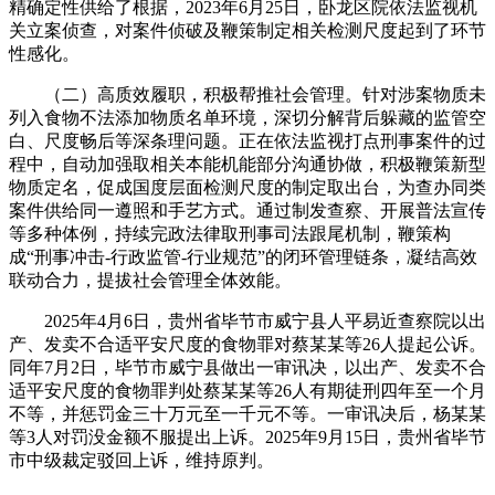
精确定性供给了根据，2023年6月25日，卧龙区院依法监视机
关立案侦查，对案件侦破及鞭策制定相关检测尺度起到了环节
性感化。
（二）高质效履职，积极帮推社会管理。针对涉案物质未
列入食物不法添加物质名单环境，深切分解背后躲藏的监管空
白、尺度畅后等深条理问题。正在依法监视打点刑事案件的过
程中，自动加强取相关本能机能部分沟通协做，积极鞭策新型
物质定名，促成国度层面检测尺度的制定取出台，为查办同类
案件供给同一遵照和手艺方式。通过制发查察、开展普法宣传
等多种体例，持续完政法律取刑事司法跟尾机制，鞭策构
成“刑事冲击-行政监管-行业规范”的闭环管理链条，凝结高效
联动合力，提拔社会管理全体效能。
2025年4月6日，贵州省毕节市威宁县人平易近查察院以出
产、发卖不合适平安尺度的食物罪对蔡某某等26人提起公诉。
同年7月2日，毕节市威宁县做出一审讯决，以出产、发卖不合
适平安尺度的食物罪判处蔡某某等26人有期徒刑四年至一个月
不等，并惩罚金三十万元至一千元不等。一审讯决后，杨某某
等3人对罚没金额不服提出上诉。2025年9月15日，贵州省毕节
市中级裁定驳回上诉，维持原判。