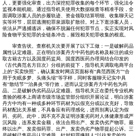
人，更要强化审查，出力深挖犯罪收集的每个环节，强化法令
监视本能机能。通过指导机关使用大数据核查等精准手段，全
面调取涉案人员的步履轨迹、资金领取结算明细、收集聊天记
实等环节，层层逃溯犯罪泉源取扩散径。对上下逛涉案人员，
依法从严逃捕逃诉，确保不脱漏任何犯罪节点，实正实现对风
险食物平安犯罪的全链条冲击，摧毁相关犯罪收集的根底。
审查告状。查察机关次要开展了以下工做：一是破解药品
属性认定难题。正在明白涉案丹方中药包的名称及标注的成分
取古籍古方以及国度药监局、国度西医药办理局结合印发的
《古代典范名方目次》分歧的前提下，指导机关调取电商平台
上的“买卖快照”，确认案发时网店页面标有“典范西医方”“合
用于失眠多梦、头痛头缩”等字样，同时客服聊天记实中具
有“散结节”“治鼻炎”等疗效，进而认定涉案丹方中药包为药
品。二是破解伪劣药品认定难题。指导机关正在委托专业机构
查验的根本上商请市级市场监管部分组织开展论证，明白涉案
丹方中均有一种或多种环节药材为以假充分或以次充好，导致
药材配比关系被，不具备应有药理感化，进而别离认定为假
药、劣药。此中，因不克不及证明涉案劣药对人体健康形成严
沉风险，连系发卖金额，依法合用出产、发卖伪劣产物罪。最
终以出产、发卖假药罪、出产、发卖伪劣产物罪提起公诉。三
是破解已售药品认定难题。针对犯罪嫌疑人“以往发卖的均