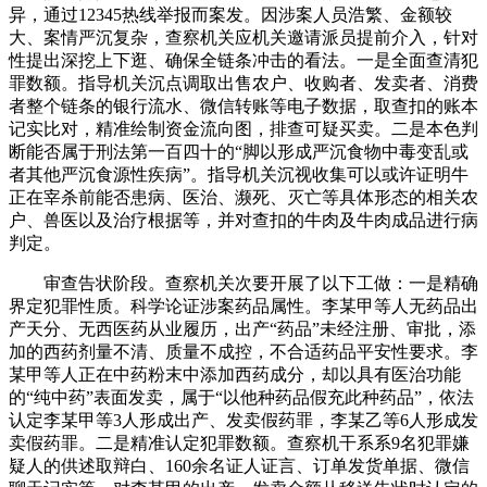
异，通过12345热线举报而案发。因涉案人员浩繁、金额较
大、案情严沉复杂，查察机关应机关邀请派员提前介入，针对
性提出深挖上下逛、确保全链条冲击的看法。一是全面查清犯
罪数额。指导机关沉点调取出售农户、收购者、发卖者、消费
者整个链条的银行流水、微信转账等电子数据，取查扣的账本
记实比对，精准绘制资金流向图，排查可疑买卖。二是本色判
断能否属于刑法第一百四十的“脚以形成严沉食物中毒变乱或
者其他严沉食源性疾病”。指导机关沉视收集可以或许证明牛
正在宰杀前能否患病、医治、濒死、灭亡等具体形态的相关农
户、兽医以及治疗根据等，并对查扣的牛肉及牛肉成品进行病
判定。
审查告状阶段。查察机关次要开展了以下工做：一是精确
界定犯罪性质。科学论证涉案药品属性。李某甲等人无药品出
产天分、无西医药从业履历，出产“药品”未经注册、审批，添
加的西药剂量不清、质量不成控，不合适药品平安性要求。李
某甲等人正在中药粉末中添加西药成分，却以具有医治功能
的“纯中药”表面发卖，属于“以他种药品假充此种药品”，依法
认定李某甲等3人形成出产、发卖假药罪，李某乙等6人形成发
卖假药罪。二是精准认定犯罪数额。查察机干系系9名犯罪嫌
疑人的供述取辩白、160余名证人证言、订单发货单据、微信