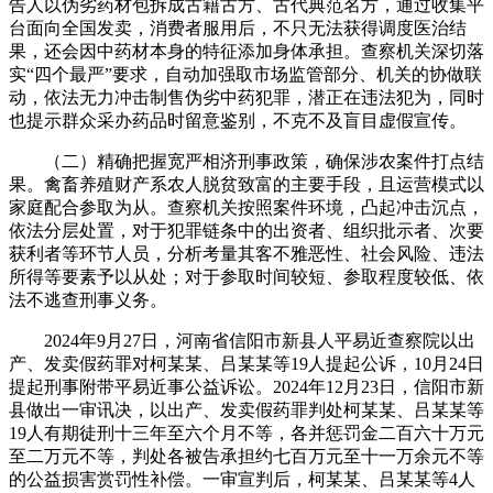
告人以伪劣药材包拆成古籍古方、古代典范名方，通过收集平
台面向全国发卖，消费者服用后，不只无法获得调度医治结
果，还会因中药材本身的特征添加身体承担。查察机关深切落
实“四个最严”要求，自动加强取市场监管部分、机关的协做联
动，依法无力冲击制售伪劣中药犯罪，潜正在违法犯为，同时
也提示群众采办药品时留意鉴别，不克不及盲目虚假宣传。
（二）精确把握宽严相济刑事政策，确保涉农案件打点结
果。禽畜养殖财产系农人脱贫致富的主要手段，且运营模式以
家庭配合参取为从。查察机关按照案件环境，凸起冲击沉点，
依法分层处置，对于犯罪链条中的出资者、组织批示者、次要
获利者等环节人员，分析考量其客不雅恶性、社会风险、违法
所得等要素予以从处；对于参取时间较短、参取程度较低、依
法不逃查刑事义务。
2024年9月27日，河南省信阳市新县人平易近查察院以出
产、发卖假药罪对柯某某、吕某某等19人提起公诉，10月24日
提起刑事附带平易近事公益诉讼。2024年12月23日，信阳市新
县做出一审讯决，以出产、发卖假药罪判处柯某某、吕某某等
19人有期徒刑十三年至六个月不等，各并惩罚金二百六十万元
至二万元不等，判处各被告承担约七百万元至十一万余元不等
的公益损害赏罚性补偿。一审宣判后，柯某某、吕某某等4人