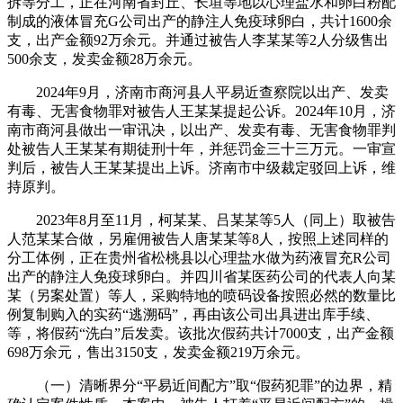
拆等分工，正在河南省封丘、长垣等地以心理盐水和卵白粉配
制成的液体冒充G公司出产的静注人免疫球卵白，共计1600余
支，出产金额92万余元。并通过被告人李某某等2人分级售出
500余支，发卖金额28万余元。
2024年9月，济南市商河县人平易近查察院以出产、发卖
有毒、无害食物罪对被告人王某某提起公诉。2024年10月，济
南市商河县做出一审讯决，以出产、发卖有毒、无害食物罪判
处被告人王某某有期徒刑十年，并惩罚金三十三万元。一审宣
判后，被告人王某某提出上诉。济南市中级裁定驳回上诉，维
持原判。
2023年8月至11月，柯某某、吕某某等5人（同上）取被告
人范某某合做，另雇佣被告人唐某某等8人，按照上述同样的
分工体例，正在贵州省松桃县以心理盐水做为药液冒充R公司
出产的静注人免疫球卵白。并四川省某医药公司的代表人向某
某（另案处置）等人，采购特地的喷码设备按照必然的数量比
例复制购入的实药“逃溯码”，再由该公司出具进出库手续、
等，将假药“洗白”后发卖。该批次假药共计7000支，出产金额
698万余元，售出3150支，发卖金额219万余元。
（一）清晰界分“平易近间配方”取“假药犯罪”的边界，精