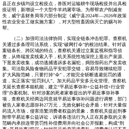
县正在乡镇均设立检疫点，兽医对运输耕牛现场检疫并出具检
疫证明，新增设一个大型牛羊鸡屠宰场。为帮帮农户削减丧
失，威宁县财务局等六部分制定《威宁县2024年—2026年政策
性农业安全工做实施方案》，对大型牲畜因病灭亡的赐与补
帮。
（二）加强司法法律协同，实现全链条冲击犯罪。查察机
关通过多条理司法系统，实现“破网打伞”的根治结果。针对该
案链条长、跨区域的特点，查察机关通过立案监视和指导侦
查，从终端发卖线索入手，机关系统性地深挖上逛出产泉源、
下逛发卖收集，成功逃捕逃诉多名漏犯，捣毁假药出产发卖收
集。司法取风险食物药品平安犯罪交错，容易导致继续犯罪，
扩大风险范畴，只要打掉“伞”，才能完全斩断逃避惩罚的通
道，实正落实“惩罚到人”。加大药品平安多元化管理。查察机
关延长查察本能机能，建立“平易近事弥补+公益补偿+行业管
理”办案机制。针对涉案的死者家眷提出的平易近事弥补事
项，查察机关经两边同意就平易近事弥补问题进行调整，部门
被告人家眷志愿弥补27万元，无效化解社会矛盾；针对大量假
药流入市场，侵害浩繁消费者权益的景象，查察机关提起刑事
附带平易近事公益诉讼，诉请各违法行为人正在其参取的义务
范畴内承担连带赏罚性补偿费用并向社会公开报歉，构成“刑