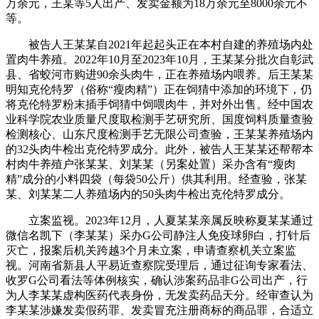
万余元，王某等5人出产、发卖金额为18万余元至8000余元不
等。
被告人王某某自2021年起起头正在本村自建的养殖场内处
置肉牛养殖。2022年10月至2023年10月，王某某分批次自彰武
县、省蛟河市购进90余头肉牛，正在养殖场内喂养。后王某某
明知克伦特罗（俗称“瘦肉精”）正在饲猜中添加的环境下，仍
将克伦特罗粉末插手饲猜中饲喂肉牛，并对外出售。经中国农
业科学院农业质量尺度取检测手艺研究所、国度饲料质量查验
检测核心、山东尺度检测手艺无限公司查验，王某某养殖场内
的32头肉牛检出克伦特罗成分。此外，被告人王某某还帮帮本
村肉牛养殖户张某某、刘某某（另案处置）采办含有“瘦肉
精”成分的小料四袋（每袋50公斤）供其利用。经查验，张某
某、刘某某二人养殖场内的50头肉牛检出克伦特罗成分。
立案监视。2023年12月，人夏某某亲属反映称夏某某通过
微信名凯下（李某某）采办G公司静注人免疫球卵白，打针后
灭亡，报案后机关跨越3个月未立案，申请查察机关立案监
视。河南省新县人平易近查察院受理后，通过征询专家看法、
收罗G公司看法等体例核实，确认涉案药品非G公司出产，行
为人李某某虚构医药代表身份，无发卖药品天分。经审查认为
李某某涉嫌发卖假药罪、发卖冒充注册商标的商品罪，合适立