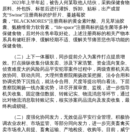
2023年上半年起，被告人何某取他人结伙，采购保健食物
原料、外包拆、标签后进行灌拆、拆卸、贴标，出产成冒
充“Swisse”注册商标的护肝片、蔓越莓胶
囊，“BLACKMORES”注册商标的黄金素叶酸、月见草油胶
囊、氨糖维骨力软骨素，“life·space”注册商标的益生菌等多种
保健食物，后对外出售牟取好处。上述注册商标的相关产物本
系具有健旺肝净、缓解经期不适、缓解关节痛苦悲伤等功能的
保健食物。
（二）上下一体履职，同步提前介入为案件打点提质增
效。打点操纵收集分级发卖、涉及下家浩繁、资金流向复杂、
侦查难度大的风险药品平安犯罪案件过程中，两级查察机关高
效协同、联动共同。大理州查察院阐扬政策把握、法令合用和
协调劣势下沉指点，就法令合用、尺度等提出明白看法。下层
查察院阐扬一线办案劣势，详尽开展审查、监视，进一步指导
机关收集、固定微信数据、转账记实、物流消息等环节，通过
比对物流消息取转账记实，核实涉案药品流向及发卖收集，最
终构成锁链。
（二）度强化协同发力，无效促品平安行业管理。积极协
调农业农村、市场监管、等部分同向发力，进一步完美畜禽买
卖市场准入前提、畜禽运输、产地检疫、收购等。目前，威宁