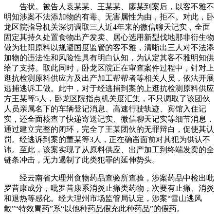
告状。被告人袁某某、王某某、廖某到案后，以客不雅不
明知涉案不法添加物的有毒、无害属性为由，拒不。对此，卧
龙区院指导机关深切调取三人近4年来的微信聊天记实，全面
固定其持久处置食物出产发卖、居心选用新型伐地那非衍生物
做为壮阳原料以规避国度监管的客不雅，清晰出三人对不法添
加物的违法性和风险性具有明白认知，为认定其客不雅明知供
给了支持。取此同时，卧龙区院正在审查案件过程中，针对上
逛抗检测原料供应方及出产加工帮帮者等相关人员，依法开展
逃捕逃诉工做。此中，对于经逃捕到案的上逛抗检测原料供应
方王某等5人，卧龙区院指点机关度汇集，不只调取了该团伙
人员亲属名下的车辆登记消息、高速行驶轨迹、宾馆入住记
实，还全面核查了快递寄送记实、微信聊天记实等细节消息，
通过建立完整的闭环，完全了王某团伙的无罪辩白，促使其认
罚。经逃诉到案的董某等3人，正在确凿面前对其犯为供认不
讳。至此，该案实现了从原料供应、出产加工到终端发卖的全
链条冲击，无力遏制了此类犯罪的延伸势头。
经云南省大理州食物药品查验所查验，涉案药品中检出吡
罗昔康成分，吡罗昔康系消炎止痛类药物，次要有止痛、消炎
和退热等感化。经大理州市场监管局认定，涉案“雪山逃风
散”“特效胃药”系“以他种药品假充此种药品”的假药。