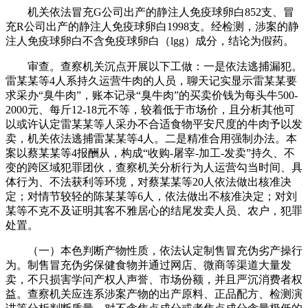
机关依法冒充G公司出产的静注人免疫球卵白852支、冒
充R公司出产的静注人免疫球卵白1998支。经检测，涉案的静
注人免疫球卵白不含免疫球卵白（lgg）成分，结论为假药。
审查。查察机关沉点开展以下工做：一是依法逃捕漏犯。
雷某某等4人系持久运营牛肉的人员，聊天记实显示雷某某要
求采办“臭牛肉”，账本记录“臭牛肉”的买卖价钱为每头牛500-
2000元、每斤12-18元不等，较着低于市场价，且分析其他可
以或许认定雷某某等人采办不合适食物平安尺度的牛肉予以发
卖，机关依法逃捕雷某某等4人。二是精准合用强制办法。本
案以蔡某某等4报酬从，构成“收购-屠宰-加工-发卖”持久、不
变的跨区域犯罪团伙，查察机关分析行为人运营勾当时间、具
体行为、不法获利等环境，对蔡某某等20人依法做出核准决
定；对情节较轻的陈某某等6人，依法做出不核准决定；对刘
某等不克不及证明其客不雅居心的结尾发卖人员、农户，犯罪
处置。
（一）本色判断产物性质，依法认定制售冒充伪劣产操行
为。制售冒充伪劣保健食物并通过网店、微商等渠道大量发
卖，不只损害学问产权人声誉、市场份额，并且严沉消费者权
益。查察机关应连系涉案产物的出产原料、正品配方、检测演