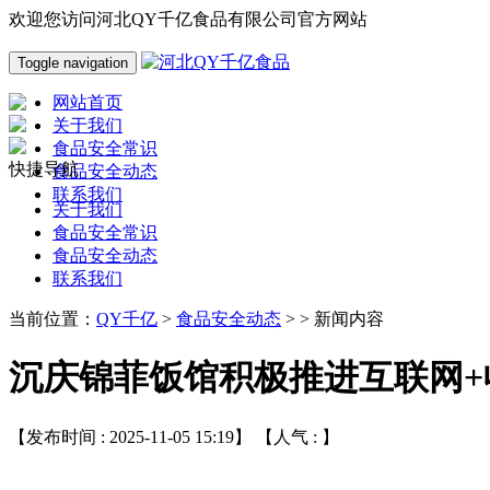
欢迎您访问河北QY千亿食品有限公司官方网站
Toggle navigation
网站首页
关于我们
食品安全常识
快捷导航
食品安全动态
联系我们
关于我们
食品安全常识
食品安全动态
联系我们
当前位置：
QY千亿
>
食品安全动态
> > 新闻内容
沉庆锦菲饭馆积极推进互联网+
【发布时间 : 2025-11-05 15:19】 【人气 :
】