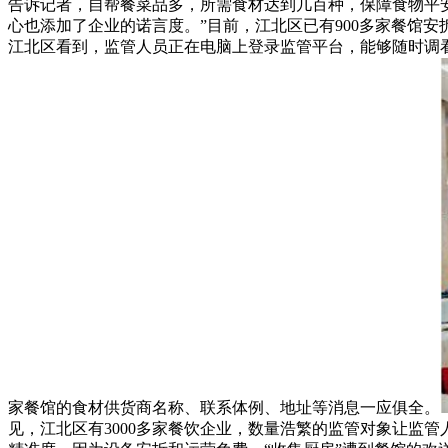
告诉记者，自帮餐菜品多，所需食材达到几百种，保障食物平
心也添加了企业的诺言度。”目前，江北区已有900多家餐馆
江北区看到，监管人员正在电脑上登录监管平台，能够随时调看
家餐馆的食材供货商名称、联系体例、地址等消息一应俱全。
见，江北区有3000多家餐饮企业，数量浩繁的监管对象让监