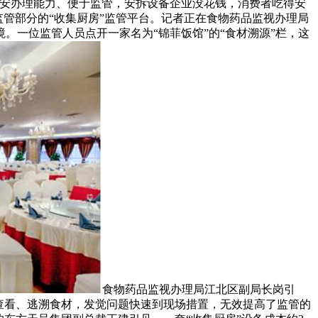
平安办理能力、便于监管，安拆设备企业没花钱，消费者吃得安
监管部分的“收集厨房”监管平台。记者正在食物药品监视办理局
一位监管人员点开一家名为“锦菲饭馆”的“食材溯源”栏，这
食物药品监视办理局江北区副局长岗引
能查看、逃溯食材，发觉问题快速到现场措置，无效提高了监管的