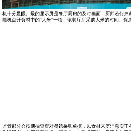
机十分显眼。最的显示屏是餐厅厨房的及时画面，厨师若何烹
随机点开食材中的“大米”一项，该餐厅所采购大米的时间、保
监管部分会按期抽查查对餐馆采购单据，以食材来历消息实正