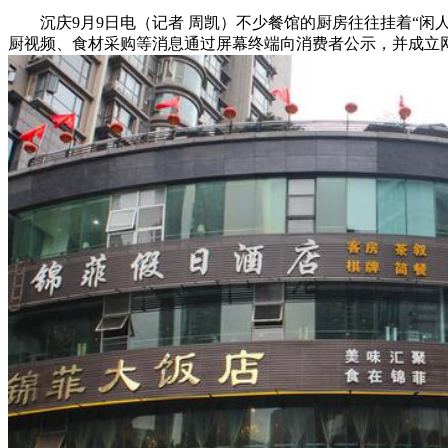
沉庆9月9日电（记者 周凯）不少餐馆的厨房往往挂着“闲人
厨视频、食材采购等消息通过屏幕终端向消费者公示，并成立网上