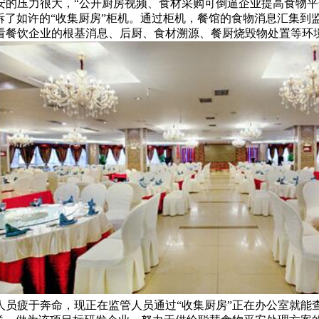
安的压力很大，“公开厨房视频、食材采购可倒逼企业提高食物
安拆了如许的“收集厨房”柜机。通过柜机，餐馆的食物消息汇集到
餐饮企业的根基消息、后厨、食材溯源、餐厨烧毁物处置等环境。
管人员疲于奔命，现正在监管人员通过“收集厨房”正在办公室就