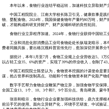
本年以来，食物行业连结平稳运转，加速科技立异取财产立
中国工程院院士、江南大学校长陈卫引见，健康炊事是践行
物、婴配食物。2024年，我国保健食物年产量约80万吨，财
破，才能构成科研支持财产、财产反哺科研的良性轮回。
食物行业立异程序加速。2024年，食物行业获得中国轻工业结
工业和消息化部消费品工业司食物处处长纵瑞龙暗示，本年
费者同频共振，要出格沉视科普宣传先行，愈加深切开展养分
据统计，本年1月至7月，食物工业规上企业营收达5。1万亿元
以占轻工业35。6%的资产，实现了39%的停业收入，创制了43
中国工程院院士陈坚认为，食物资本挖掘的计谋使命是要实
谋，抢占世界科技制高点。功能和个性食物资本财产化取产物
数字手艺帮力食物企业鞭策产物立异，加强食物平安保障。当前
全国工业13。1个、10。3个和7。9个百分点。青岛啤酒、
张崇和暗示，食物行业企业要加强科技供给，鼎力支撑根本
前沿手艺的使用。面向立异财产化，环绕手艺研发、中试验证