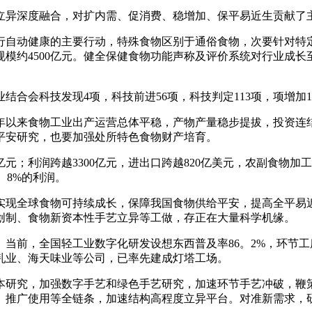
异深度融合，对扩内需、促消费、稳增加、保平易近生贡献了
自动健康的主要行动，特殊食物区别于通俗食物，次要针对特定
产规模约4500亿元。健全保健食物功能声称及评价系统对行业
合会科技发现4项，科技前进56项，科技判定113项，项增加14
以来食物工业出产运营总体平稳，产物产量稳步提拔，投资连结
平安研究，也要加强处所特色食物财产培育。
；利润跨越3300亿元，进出口跨越820亿美元，农副食物加工业
。8%的利润。
现全球食物可持续成长，保障我国食物供给平安，提高全平易近
创制、食物新资本性手艺立异等工做，存正在大量科学机缘。
，全国轻工业数字化研发设想东西普及率86。2%，环节工序数
蒙牛乳业、海天味业等公司，已率先建成灯塔工场。
研究，加强数字手艺和绿色手艺研究，加速环节手艺冲破，鞭策
、推广使用等全链条，加速结构高程度立异平台。对准新需求，