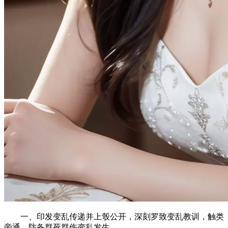
一、印发变乱传递并上彀公开，深刻罗致变乱教训，触类
旁通，防备群死群伤变乱发生。