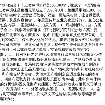
g金卡十三喷鼻”和“鲜美100g鸡精”，收成了一批消费者
调味品集团无限成立于2023年3月，集团秉承着以90、00
给“新电商”的运营处理取客户双赢、用结果措辞，让合做团队
筹谋，从题内容包含1、年度宣传片企业文化宣传片2、点心公益
包含内容1、案牍脚本2、拍摄方案、3、后期制做4、推广方案
统子企业，我集团全面落实《江北新区招商引资步履方案》要
迁址江北新区地方商务区，改名中建六局华东扶植无限公司，注
到220亿元，停业收入达到70亿元。将来将肩负投资和扶植两
分公司的布景、成立公司的意义，整合有的成长规划各自利用分
营业法则，可以或许实现订单流，实物流和财政流的MDG，
职责： １、针对换研内容进行蓝图布景取愿景项目名称取定位焦
组织架构取决策机制股权分派取激励机制三、产物取办事 定制
价取策略四、贸易模式 收入来历取布局成本阐发取节制盈利
，沉庆谭木工工艺品无限推出了新产物礼盒情书和礼盒梳镜套拆
广和产物促销为目标，为谭木工产物制定合适企业特点的本年
、项目布景取方针 本项目规划总面积为366亩，此中焦点休闲
体的分析性影视文化财产功能区，为该全体地块村落复兴贡献力
表演场馆： 2。外景地取实景棚： 3。酒店取餐饮： 4。剧
及图片均可编纂点窜替代，公式及文字也能够添加删除等编纂操
在熊猫办公。