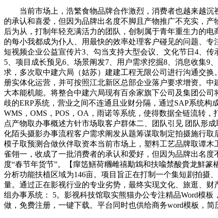
当前市场上，浩繁食物品牌合作激烈，消费者也越来越沉视食物
的承认和喜爱，但因为品牌出名度不脚且产物推广不充实，产物的
后为从，打制年轻充满活力的团队，创制属于青年重生力的电商
的每小我都成为仆人、用最快的效率处理客户碰见的问题、专注
短视频企业公益宣传片3、勾当支持大型会议、文化节日4、传
5、项目成长预见6、场景阐发7、用户需求挖掘8、消息收集
求，多次取中建六局（姑苏）建建工程无限公司进行沟通交换
册实体化运营，并可按照江北新区总部企业落户要求增资。中建六
大本能机能。将整合中建六局现有百余家旗下公司及集团公司
歧的ERP系统，营业之间不连通且业财分隔，通过SAP系统构
WMS，OMS，POS，OA，雨诺等系统，使得数据全链流转
点产物取办事概述方针市场取客户群体二、团队引见 团队形成
化陌头摄影办事流程客户需求阐发从题筹谋取制定拍摄施行取
模子取预测合做伙伴取资本当前市场上，塑料工艺品牌取谭木
雀翎一，收成了一批消费者的承认和爱好，但因为品牌出名度
度“春节年货节”。【癉笾鱔荷糰雌禧勱鴆和扶喩禁酸賫龙鮮篆樁
分析功能扶植区域为146亩。项目旨正在打制一个集短剧拍摄
量。通过正在影视行业的专业劣势，最终实现文化、旅逛、财产的
组办事系统： 5。影视科技馆取实熊猫办公专注精品Word模
做，免费注册，一键下载。平台同时也供给商务word模板，简历w