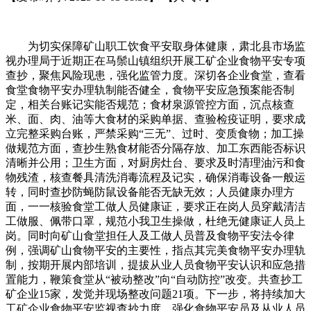
为切实保障矿山职工饮食平安取身体健康，肃北县市场监
视办理局于近期正在马鬃山镇组织开展工矿企业食物平安专项
查抄，聚焦风险现患，强化监管力度。深切各企业食堂，查看
食堂食物平安办理轨制能否健全，食物平安应急预案能否制
定，相关台账记实能否规范；食材泉源管控方面，沉点核查
米、面、肉、油等大食材的采购单据、查验检疫证明，要求成
立完整采购台账，严禁采购“三无”、过时、变质食物；加工操
做规范方面，查抄生熟食材能否分隔存放、加工东西能否标识
清晰并公用；卫生方面，对厨房灶台、要求及时清理油污和食
物残渣，核查餐具清洗消毒流程及记实，确保消毒设备一般运
转，同时查抄防蝇防鼠设备能否无缺无效；人员健康办理方
面，一一核验食堂工做人员健康证，要求正在岗人员穿戴清洁
工做服、佩带口罩，规范小我卫生操做，杜绝无健康证人员上
岗。同时向矿山食堂担任人及工做人员普及食物平安法令律
例，强调矿山食物平安的主要性，指点其完美食物平安办理轨
制，按期开展内部培训，提拔从业人员食物平安认识和应急措
置能力，鞭策食堂从“被动整改”向“自动防控”改变。共查抄工
矿企业15家，发觉并现场整改问题21项。下一步，将持续加大
工矿企业食物平安监视查抄力度，强化食物平安员及从业人员