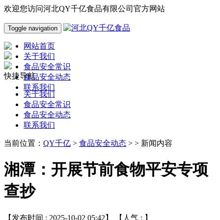
欢迎您访问河北QY千亿食品有限公司官方网站
Toggle navigation
网站首页
关于我们
食品安全常识
快捷导航
食品安全动态
联系我们
关于我们
食品安全常识
食品安全动态
联系我们
当前位置：
QY千亿
>
食品安全动态
> > 新闻内容
湘潭：开展节前食物平安专项
查抄
【发布时间 : 2025-10-02 05:42】 【人气 :
】