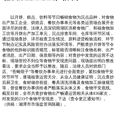
以月饼、糕点、饮料等节日畅销食物为沉点品种，对食物
出产加工企业、烘焙店、餐饮办事单元等各类运营场合展开全
面详尽的排查。法律人员深切雨湖区洪桥食物厂、和福食物加
工坊等月饼出产加工单元，沉点排查车间、仓库等环节区域，
通过现场查抄、详尽核查卫生情况、原料进货检验流程、环节
节制点记实及风险管控办法落实环境等。严酷查抄月饼等节令
食物的包拆标识能否规范，标签能否清晰标注食物名称、出产
者消息、出产日期、保质期等内容；对查抄中发觉的运营不达
标、现场管控不到位等食物平安现患问题，现场提出明白整改
看法，要求企业当即予以整改。随后，法律人员对烘焙门
店、“苍蝇馆子”等餐饮办事单元进行全面查抄，紧扣食物平安
环节环节，逐项核查运营天分、从业人员健康证明，沉点查抄
后厨卫生、食材储存前提、餐具清洗消毒及食物加工操做规范
等，督促餐饮办事供给者严酷落实从体义务，食物平安底线。
截至目前，全市共查抄食物出产畅通运营相关从体836家次，
对发觉的233个食物平安现患，下达《责令更正通知书》。
（供稿：湘潭市市场监管局陈颖）。