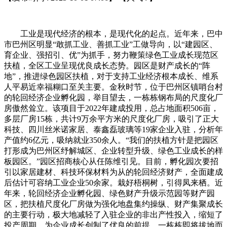
工业是现代经济的根本，是现代化的起点。近年来，巴中
市巴州区明显“敢抓工业、善抓工业”工做导向，以“建园区、
育企业、强招引、优”为抓手，努力鞭策绿色工业成长现范区
扶植，全区工业呈现优良成长态势。园区是财产成长的“阵
地”，推进绿色园区扶植，对于支持工业经济根本成长、维系
人平易近幸福糊口至关主要。金秋时节，位于巴州区镇哨台村
的轮回经济企业孵化园，举目望去，一栋栋钢布局的尺度化厂
房傲然耸立。该项目于2022年建成投用，总占地面积506亩，
多层厂房15栋，共计9万余平方米的尺度化厂房，吸引了正大
科技、四川丝米诺家居、泰鑫磊玻璃等19家企业入驻，分析年
产值约6亿元，吸纳就业350余人。“我们的扶植方针是把园区
打形成为巴州区纾解城区、企业转型升级、绿色工业成长的样
板园区。”园区招商核心从任陈维引见。目前，孵化园次要招
引以家居建材、科技环保材料为从的轮回经济财产，全面建成
后估计可容纳工业企业50余家。栽好梧桐树，引得凤来栖。近
年来，轮回经济企业孵化园、绿色财产升级示范园等财产园
区，把扶植尺度化厂房做为强化地盘集约操纵、财产集聚成长
的主要行动，极大地减轻了入驻企业的非出产性投入，缩短了
投产周期，为企业成长创制了优良的前提。一栋栋即将拔地而