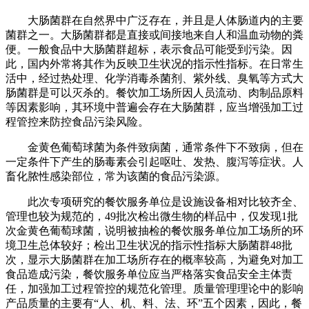
大肠菌群在自然界中广泛存在，并且是人体肠道内的主要
菌群之一。大肠菌群都是直接或间接地来自人和温血动物的粪
便。一般食品中大肠菌群超标，表示食品可能受到污染。因
此，国内外常将其作为反映卫生状况的指示性指标。在日常生
活中，经过热处理、化学消毒杀菌剂、紫外线、臭氧等方式大
肠菌群是可以灭杀的。餐饮加工场所因人员流动、肉制品原料
等因素影响，其环境中普遍会存在大肠菌群，应当增强加工过
程管控来防控食品污染风险。
金黄色葡萄球菌为条件致病菌，通常条件下不致病，但在
一定条件下产生的肠毒素会引起呕吐、发热、腹泻等症状。人
畜化脓性感染部位，常为该菌的食品污染源。
此次专项研究的餐饮服务单位是设施设备相对比较齐全、
管理也较为规范的，49批次检出微生物的样品中，仅发现1批
次金黄色葡萄球菌，说明被抽检的餐饮服务单位加工场所的环
境卫生总体较好；检出卫生状况的指示性指标大肠菌群48批
次，显示大肠菌群在加工场所存在的概率较高，为避免对加工
食品造成污染，餐饮服务单位应当严格落实食品安全主体责
任，加强加工过程管控的规范化管理。质量管理理论中的影响
产品质量的主要有“人、机、料、法、环”五个因素，因此，餐