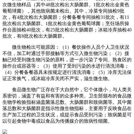
次微生物样品（其中48批次检出大肠菌群、1批次检出金黄色
葡萄球菌），其他致病菌未检出。其中，冷菜专间抽检9批
次，有4批次检出大肠菌群；分餐备餐专间抽检31批次，有11
批次检出大肠菌群、1批次检出金黄色葡萄球菌；烹饪场所操
作台面抽检40批次，有25批次检出大肠菌群；冰箱冷库抽检40
批次，有8批次检出大肠菌群。
微生物检出可能原因：（1）餐饮操作人员个人卫生状况
不佳，加工时通过手部接触等方式引入微生物污染；（2）接
触已经受到微生物污染的原料，进一步污染了专间、熟食区的
操作台或容器等；（3）使用了受到污染的水进行清洗消毒；
（4）分餐备餐器具未按规定进行清洗消毒；（5）冷库无法保
证正常换气，或冰箱冷库关闭不严实，滋生微生物。
食品微生物广泛存在于大自然中，它个体微小，与人类关
系密切，涵盖了有益和有害的众多种类。卫生部颁布的食品微
生物学检验指标涵盖菌落总数、大肠菌群和致病菌等。其中菌
落总数和大肠菌群是指示性微生物指标，主要用于反映食品在
生产加工过程的卫生状况，或提示食品受到污染；致病菌是可
以引起食物中毒或以食品为传播媒介的致病性细菌。