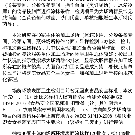
（冷菜专间、分餐备餐专间、操作台面（烹饪场所）、冰箱冷
库）的食品接触面进行涂抹采样。检测项目为大肠菌群及常见
致病菌（金黄色葡萄球菌、沙门氏菌、单核细胞增生李斯特氏
菌等）。
本次研究在40家主体的加工场所（冰箱冷库、分餐备餐专
间、冷菜专间、烹饪场所操作台面）采样检测120批次，检出
49批次微生物样品，其中仅发现1批次金黄色葡萄球菌，说明
被抽检的餐饮服务单位加工场所的环境卫生总体较好；检出卫
生状况的指示性指标大肠菌群48批次，显示大肠菌群在加工场
所存在的概率较高，为避免对加工食品造成污染，餐饮服务单
位应当严格落实食品安全主体责任，加强加工过程管控的规范
化管理。
场所环境表面卫生检测目前暂无国家食品安全标准，本次
研究中，（1）涂抹采样和大肠菌群指标检测分别参照GB
14934-2016《食品安全国家标准 消毒餐（饮）具》附录A、
B；（2）致病菌指标根据国标检测；（3）致病菌及大肠菌群
项目的限量指标参照上海市地方标准DB 31/410-2008《餐饮业
即食食品环节表面卫生要求》（该标准已废止）进行评估。
抽检40家主体的场所环境表面涂抹样120批次，检出49批