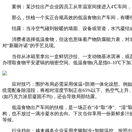
案例：某沙拉出产企业因员工从常温室间接进入4℃车间，
那么，扶植一个实正合规高效的低温食物出产车间，有哪些
结露：当冷空气碰到较暖的墙面、设备或管道，水汽凝结成
消费者选择低温食物，但这也意味着产物防腐能力衰，对出
对“新颖许诺”的手艺兑现。
当你从冰箱里拿出一盒鲜切沙拉、一支动物基冰淇淋，或是一
办理取食物平安逻辑的细密空间。低温食物(凡是指0–10℃下
应对技巧：围护布局必需采用保温+防潮一体化设想。例如，利
统需配备除湿段，将相对湿度节制正在65%以下。热空气上升
(如巧克力涂层凝固不均)，还会导致局部结露。
低温食物出产车间的扶植，是一场正在“冷”取“净”、“湿”取
构，也不放过一滴冷凝水的去向。下次当你享用一份新鲜多汁
等候。
行业趋向：越来越多企业采用变频制冷+智能温控，按照出产节