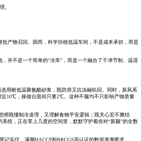
理。
。
批产物召回。因而，科学扶植低温车间，不是成本承担，而是
，并不是一个简单的“冷库”，而是一个融合了干净节制、温湿
面选用耐低温聚氨酯砂浆，既防滑又抗冻融轮回。同时，新风系
近10℃，操做台面却只要2℃。这种不服均不只影响产物质量
求设想师既懂制冷道理，又理解食物平安逻辑；既关心宏不雅结
系统，正在零上几度的空间里，默默守护着你对“新颖”的全数
实仪，满脚HACCP和BRCGS等认证的数据逃溯要求。