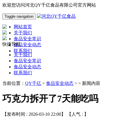
欢迎您访问河北QY千亿食品有限公司官方网站
Toggle navigation
网站首页
关于我们
食品安全常识
快捷导航
食品安全动态
联系我们
关于我们
食品安全常识
食品安全动态
联系我们
当前位置：
QY千亿
>
食品安全动态
> > 新闻内容
巧克力拆开了7天能吃吗
【发布时间 : 2026-03-10 22:00】 【人气 :
】