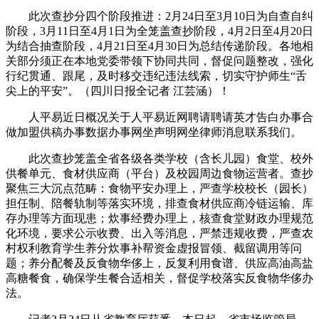
此次查抄分四个阶段推进：2月24日至3月10日为自查自纠
阶段，3月11日至4月1日为全笼盖查抄阶段，4月2日至4月20日
为结合抽查阶段，4月21日至4月30日为总结传递阶段。各地相
关部分须正在本地党委带领下协同共同，督促问题整改，强化
行纪贯通、跟尾，及时移交违纪违法线索，切实守护师生“舌
尖上的平安”。（四川日报全记者 江芸涵）！
人平易近日概况关于人平易近网聘请聘请英才告白办事合
做加盟供稿办事数据办事网坐声明网坐律师消息联系我们。
此次查抄笼盖全省各级各类学校（含长儿园）食堂、校外
供餐单元、食材供应商（平台）及校园周边食物运营者。查抄
聚焦三大沉点范畴：食物平安办理上，严查学校校长（园长）
担任制、陪餐轨制等落实环境，排查食材供应商冷链运输、库
存办理等方面现患；炊事经费办理上，核查食堂财政办理规范
化环境，要求公示收费、出入等消息，严禁违规收费，严查农
村权利教育学生养分炊事补帮资金虚报冒领、截留调用等问
题；养分配餐及反食物华侈上，反复利用食谱、供应高油高盐
高糖餐食，确保学生餐合适相关，督促学校落实反食物华侈办
法。