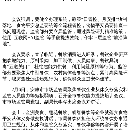
会议强调，要健全办理系统，鞭策“日管控、月安排”轨制
落地，食物平安总监要统筹全流程管控，食物平安员要排查一
线问题现患。监管部分要立异监管，通过风险研判精准施策，
使用“互联网+AI监管”等手段提拔效能，守牢下层监管“前沿阵
地”。
会议要求，春节临近，餐饮消费进入旺季，餐饮企业要严
把欢迎能力、原料采购、加工制做、人员健康、餐饮具消
毒“五道关口”，杜绝超能力供餐、利用问题原料等行为。监管
部分要聚焦大中型餐饮、农村集体会餐等沉点，紧盯高风险环
节，峻厉查处违法违规行为，确保群众渡过安然佳节。
2月6日，安康市市场监管局聚焦餐饮企业从体义务落实和
监管人员能力等短板弱项，召开全市餐饮能力提拔培训会议。
市市场监管局党组、副局长李晔出席会议并讲话。
会上，金洲美食、莲花餐饮、睿智餐饮等企业就落实食物
平安从体义务做交换讲话，市局餐饮科担任人环绕餐饮办事通
用卫生规范、从体和监管义务落实、餐饮华侈等内容开展了培