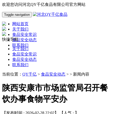
欢迎您访问河北QY千亿食品有限公司官方网站
Toggle navigation
网站首页
关于我们
食品安全常识
快捷导航
食品安全动态
联系我们
关于我们
食品安全常识
食品安全动态
联系我们
当前位置：
QY千亿
>
食品安全动态
> > 新闻内容
陕西安康市市场监管局召开餐
饮办事食物平安办
【发布时间 : 2026-02-28 22:02】 【人气 :
】