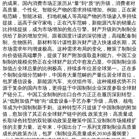
的成果。国内消费市场正派历从“量”到“质”的升级，消费者对
高质量、个性化、智能化产物的需求持续增加。例如，正在家
电范畴，智能冰箱、扫地机械人等高端产物的市场渗入率持续
提拔，远高于保守家电；正在汽车范畴，新能源汽车的销量占
比持续提拔，成为市场增加的焦点引擎。财产升级则为制制业
供给了新的增加空间。跟着国度计谋的深切推进，高端配备制
制、生物医药、新材料等计谋性新兴财产进入快速成长期，其
市场需求年均增速极高。这种需求布局的变化，鞭策了制制业
向价值链高端攀升，提拔了财产附加值取盈利能力。中国工业
制制的规模劣势正在全球财产款式中愈发凸显。中国制制业添
加值占全球总量的比例极高，持续多年位居全球第一。正在多
个制制业细分范畴中，中国有大量范畴的产量位居全球首位，
包罗通信设备、新能源汽车、光伏组件等。这种规模劣势不只
源于复杂的国内市场，更得益于中国制制企业深度参取全球财
产链分工。中国工业制制的出口合作力正正在履历深刻转型，
从“低附加值产物”向“成套设备+手艺办事”升级，高铁、核电
等成为中国制制新手刺。这种转型不只提拔了中国制制的附加
值，愈加强了其正在全球财产链中的线 政策支持：高质量成
长取绿色转型的双轮驱动政策是鞭策中国工业制制市场规模扩
张的主要力量。近年来，中国出台了一系列支撑制制业高质量
成长的政策办法，包罗《制制业高质量成长2030步履纲要》