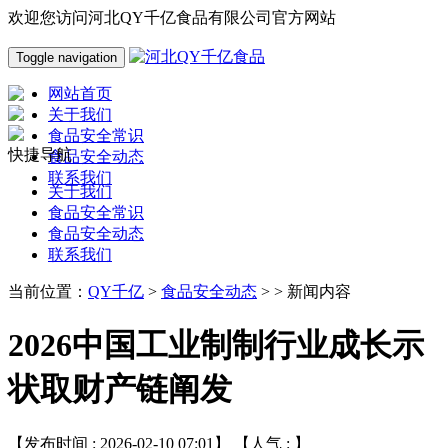
欢迎您访问河北QY千亿食品有限公司官方网站
Toggle navigation
网站首页
关于我们
食品安全常识
快捷导航
食品安全动态
联系我们
关于我们
食品安全常识
食品安全动态
联系我们
当前位置：
QY千亿
>
食品安全动态
> > 新闻内容
2026中国工业制制行业成长示
状取财产链阐发
【发布时间 : 2026-02-10 07:01】 【人气 :
】