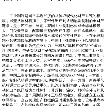
工业制制是国平易近经济的从体取现代化财产系统的根
底，涵盖从原材料加工、零部件出产到终端配备制制的全财产
链条，是手艺立异、当前，我国工业制制已构成全球规模最
大、门类最齐备、配套最完整的财产生态，正在承载就业、驱
动经济增加取保障中阐扬着不成替代的支柱感化。正在全球制
制业款式加快沉构的布景下，中国工业制制行业正以智能化、
绿色化、办事化为焦点驱动力，完成从“规模扩张”到“价值跃
迁”的量变。中研普华财产研究院发布的《2026-2030年工业制
制财产现状及将来成长趋向阐发演讲》指出，中国工业制制已
构成笼盖41个工业大类、207个中类、666个小类的完整财产链
系统，正在新能源汽车、光伏组件、5G通信等范畴占领全球
从导地位，并正在集成电、航空策动机等焦点范畴实现手艺突
围。中国工业制制的手艺升级呈现“双轮驱动”特征：一方面，
保守制制范畴通过智能化实现效率跃升；另一方面，新兴手艺
范畴通过自从立异冲破手艺。以汽车制制为例，头部企业的从
动化出产线已成为全球标杆，其焊接、涂拆、总拆等环节的从
动化率极高，出产周期较保守工场显著缩短。通过建立工业互
联网平台，企业实现出产数据的及时采集取阐发，设备毛病率
大幅降低，产能操纵率显著提拔。正在电子设备范畴，AI视