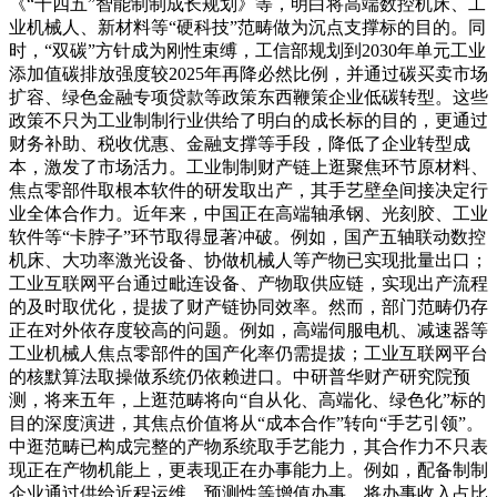
《“十四五”智能制制成长规划》等，明白将高端数控机床、工
业机械人、新材料等“硬科技”范畴做为沉点支撑标的目的。同
时，“双碳”方针成为刚性束缚，工信部规划到2030年单元工业
添加值碳排放强度较2025年再降必然比例，并通过碳买卖市场
扩容、绿色金融专项贷款等政策东西鞭策企业低碳转型。这些
政策不只为工业制制行业供给了明白的成长标的目的，更通过
财务补助、税收优惠、金融支撑等手段，降低了企业转型成
本，激发了市场活力。工业制制财产链上逛聚焦环节原材料、
焦点零部件取根本软件的研发取出产，其手艺壁垒间接决定行
业全体合作力。近年来，中国正在高端轴承钢、光刻胶、工业
软件等“卡脖子”环节取得显著冲破。例如，国产五轴联动数控
机床、大功率激光设备、协做机械人等产物已实现批量出口；
工业互联网平台通过毗连设备、产物取供应链，实现出产流程
的及时取优化，提拔了财产链协同效率。然而，部门范畴仍存
正在对外依存度较高的问题。例如，高端伺服电机、减速器等
工业机械人焦点零部件的国产化率仍需提拔；工业互联网平台
的核默算法取操做系统仍依赖进口。中研普华财产研究院预
测，将来五年，上逛范畴将向“自从化、高端化、绿色化”标的
目的深度演进，其焦点价值将从“成本合作”转向“手艺引领”。
中逛范畴已构成完整的产物系统取手艺能力，其合作力不只表
现正在产物机能上，更表现正在办事能力上。例如，配备制制
企业通过供给近程运维、预测性等增值办事，将办事收入占比