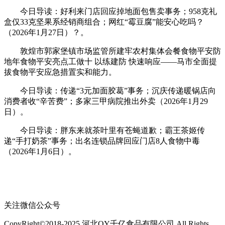
今日导读：好利来门店回应掉地面包售卖事务；958克礼
盒仅33克坚果系经销商组合；网红“霉豆腐”能安心吃吗？
（2026年1月27日）？。
敦煌市郭家堡镇市场监管所建牢农村集体会餐食物平安防
地年食物平安亮点工做十 以练建防 快速响应——马市全面提
拔食物平安应急措置实和能力。
今日导读：传递“3元加面胶葛”事务；沉庆传递暖锅店向
消费者收“辛苦费”；多家三甲病院推出外卖（2026年1月29
日）。
今日导读：胖东来就茶叶里有苍蝇道歉；霸王茶姬传
递“手打奶茶”事务；出名连锁品牌回应门店8人食物中毒
（2026年1月6日）。
关注微信公众号
CopyRight©2018-2025 河北QY千亿食品有限公司 All Rights