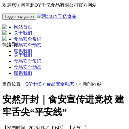
欢迎您访问河北QY千亿食品有限公司官方网站
Toggle navigation
网站首页
关于我们
食品安全常识
快捷导航
食品安全动态
联系我们
关于我们
食品安全常识
食品安全动态
联系我们
当前位置：
QY千亿
>
食品安全动态
> > 新闻内容
安然开封｜食安宣传进党校 建
牢舌尖“平安线”
【发布时间 : 2025-09-21 10:45】 【人气 :
】