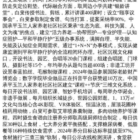
防走失定位鞋垫。代际融合方面，取周边小学共建“银龄讲
堂”，白叟传授书法、剪纸，累计讲课400课时；设立“颐享议
事会”，白叟参取制定食谱、勾当打算，提案采纳率90%。中
国承平玉兰人家养老社区社区秉承“生态为底、科技为翼、人
文为魂”的焦点，建立“活力养老—协帮照护—专业护理—认知
症照护—平和平静疗护”五级办事系统，满脚自理、半失能、
失能及认知症全周期需求。通过“1+N+N”办事模式，实现从健
康监测到平和平静疗护的全流程闭环办理。社区沉视文化糊
口，开设书法、园艺、合唱等20余门课程，组建合唱团、门球
队、摄影社等15个，年均举办从题勾当超400场；非遗工坊开
设景泰蓝掐丝、毛猴制做课程，2024年做品参展国际老龄财产
博览会；数字学院毕业做品正在抖音平台获赞超10万次。中国
承平玉兰人家养老社区社区建立“课程++节庆”三维文化系统，
每日开设书法班、园艺课、智妙手机培训，每周举办华诞会、
非遗手做展，每月组织长城徒步、世园公园郊逛。1。13万㎡
文化勾当核心含4K影院、VR体验区、恒温泳池，屋顶花圃种
植药用动物，白叟可参取艾草喷鼻囊制做、多肉动物养护等课
程。四时摄生食谱由注册养分师取高级厨师结合制定，每日供
应30种以上食材，七大养分素平衡搭配，支撑糖尿病餐、低脂
餐等16种特殊饮食需求，2024年养分目标达标率提拔至97%。
食材施行“三查三验”轨制，每日公示农残检测演讲，食堂获