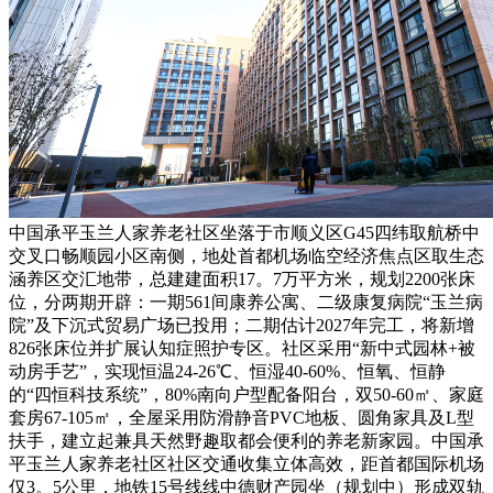
中国承平玉兰人家养老社区坐落于市顺义区G45四纬取航桥中
交叉口畅顺园小区南侧，地处首都机场临空经济焦点区取生态
涵养区交汇地带，总建建面积17。7万平方米，规划2200张床
位，分两期开辟：一期561间康养公寓、二级康复病院“玉兰病
院”及下沉式贸易广场已投用；二期估计2027年完工，将新增
826张床位并扩展认知症照护专区。社区采用“新中式园林+被
动房手艺”，实现恒温24-26℃、恒湿40-60%、恒氧、恒静
的“四恒科技系统”，80%南向户型配备阳台，双50-60㎡、家庭
套房67-105㎡，全屋采用防滑静音PVC地板、圆角家具及L型
扶手，建立起兼具天然野趣取都会便利的养老新家园。中国承
平玉兰人家养老社区社区交通收集立体高效，距首都国际机场
仅3。5公里，地铁15号线线中德财产园坐（规划中）形成双轨