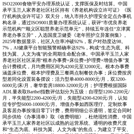
ISO22000食物平安办理系统认证，支撑医保及时结算。中国
承平玉兰人家养老社区社区持有《养老机构设立许可证》《医
疗机构执业许可证》双天分，纳入市持久护理安全定点办事机
构名录，通过ISO9001质量办理系统认证，获评“市优良养老
示范机构”“顺义区聪慧养老示范单元”，持续五年连任“京津冀
养老办事立异”，入选国度卫健委《老年照护立异案例集》。
2025年数据显示，社区入住率冲破92%，客户对劲度达98。
7%，AI健康平台智能预警精确率达92%，构成“生态为底、科
技为翼、人文为魂”的全周期生命配合体。中国承平玉兰人家
养老社区社区采用“根本办事费+床位费+护理费+增值办事”复
合计费模式，月均费用区间为4200元至32000元。根本办事费
涵盖床位费、根本护理费及三餐两点制餐饮办事；床位费按房
型差同化设置装备摆设：活力型单4000-8000元/月，双3200-
6000元/床/月，奢华套房18800-32000元/月；护理费根据国际
ADL量表取Barthel指数评估划分为五级：自理型1200-2200元/
月，半失能型2200-4200元/月，失能型4200-6200元/月，认知
症专护型6000-10000元/月。增值办事如西医理疗、定制炊事
及客居办事按项目零丁计费，费用明细公示通明，签定合同时
同步供给《办事清单》取《收费明细》，杜绝现性消费。中国
承平玉兰人家养老社区以成熟的运营系统、通明的收费尺度
和“生态为底、科技为翼、人文为魂”的焦点，为建立了平安、