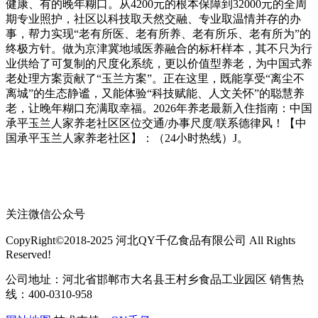
健康、有的晚年糊口。从4200元的根本保障到32000元的全周
期专业照护，社区以科技取天然交融、专业取温情并存的办
事，帮力实现“老有所医、老有所养、老有所乐、老有所为”的
终极方针。做为京津冀地域医养融合的标杆样本，其不只为行
业供给了可复制的尺度化系统，更以价值型养老，为中国式养
老处理方案贡献了“玉兰方案”。正在这里，既能享受“离尘不
离城”的生态静谧，又能体验“科技赋能、人文关怀”的聪慧养
老，让晚年糊口充满取幸福。2026年养老最新入住指南：中国
承平玉兰人家养老社区区位交通/办事尺度/联系德律风！【中
国承平玉兰人家养老社区】：（24小时热线）J。
关注微信公众号
CopyRight©2018-2025 河北QY千亿食品有限公司 All Rights
Reserved!
公司地址：河北省邯郸市大名县王村乡食品工业园区 销售热
线：400-0310-958