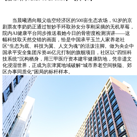
当晨曦洒向顺义临空经济区的500亩生态农场，92岁的京
剧票友李奶奶正通过智妙手环取孙女分享刚采摘的无机草莓，
院内AI健康平台同步推送着她今日的骨密度检测演讲——这
幅科技取天然交错的画面，恰是中国承平玉兰人家养老社
区“生态为底、科技为翼、人文为魂”的活泼注脚。做为央企中
国承平安全集团斥资46亿元打制的旗舰项目，社区以“四恒科
技系统”沉构栖身，用三甲医疗资本建牢健康防地，凭非遗文
化浸湿世界，正成为京津冀地域破解“城市养老空间狭隘、郊
区办事同质化”困局的标杆样本。