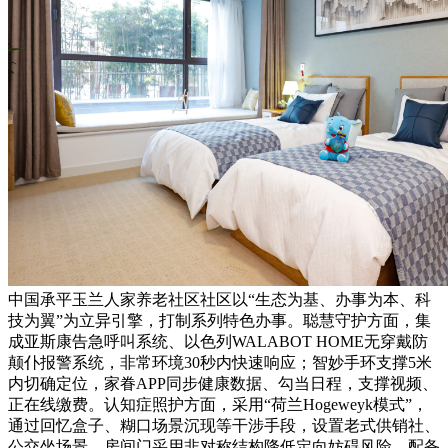
中国承平玉兰人家养老社区社区以“生态为基、办事为本、科
技为翼”为立异引擎，打制系列特色办事。聪慧守护方面，集
成亚斯康告急呼叫系统、以色列WALABOT HOME无穿戴防
颠仆报警系统，非常环境30秒内快速响应；智妙手环支撑5米
内切确定位，家眷APP同步健康数据、勾当日程，支撑视频、
正在线缴费。认知症照护方面，采用“荷兰Hogeweyk模式”，
通过回忆盒子、糊口场景沉现等干涉手段，设置老式供销社、
公交坐场景，房间门采用非对称结构降低定向妨碍风险，配备