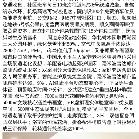
交通收集，社区班车每日10班次往返地铁6号线潞城坐。自驾
沿东六环、机场高速可快速抵达，院内设300个免费泊车位及
新能源充电桩。公交顺42、顺57中转社区门口，顺33、顺68毗
连地铁6号线公里内笼盖西医病院顺义病院、顺义商圈等医疗
取贸易资本，建立起“10分钟急救圈”取“15分钟糊口圈”，既满
脚对生态的需求——周边东郊湿地公园、华北树木园取西湖园
三大公园环抱，绿化笼盖率超50%，空气中负氧离子浓度达
2800个/cm³，PM2。5年均值低于30μg/m³；又兼顾家眷看望取
城市糊口的便当性。中国承平玉兰人家养老社区栖身单位采用
全场景适老化设想：单配备电动起落护理床、毫米波雷达颠仆
监测系统及卫浴；双采用分床设想保障现私；家庭套房含厨房
及专属管家办事。智能监护系统笼盖全院，毫米波雷达颠仆监
测精确率达99。9%，AI健康平台动态监测心率、呼吸等生命
体征，预警响应时间≤3分钟。公共区域建立“垂曲丛林+聪慧
花圃”双生态系统：7000㎡阳光花圃种植药用芳喷鼻动物，
5000㎡文娱核心涵盖书画室、VR虚拟现实体验室等12类从题
空间，500亩生态农场实现“从田间到餐桌”的平安闭环。全区
域适老细节取平安防护拉满，走廊宽度≥1。8米，双侧配备凹
凸双层扶手；浴室的恒温花洒、折叠帮浴椅取告急呼叫拉绳构
成三沉保障，轮椅通行笼盖率达100%。