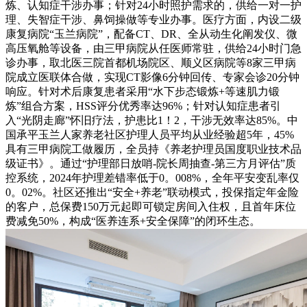
炼、认知症干涉办事；针对24小时照护需求的，供给一对一护
理、失智症干涉、鼻饲操做等专业办事。医疗方面，内设二级
康复病院“玉兰病院”，配备CT、DR、全从动生化阐发仪、微
高压氧舱等设备，由三甲病院从任医师常驻，供给24小时门急
诊办事，取北医三院首都机场院区、顺义区病院等8家三甲病
院成立医联体合做，实现CT影像6分钟回传、专家会诊20分钟
响应。针对术后康复患者采用“水下步态锻炼+等速肌力锻
炼”组合方案，HSS评分优秀率达96%；针对认知症患者引
入“光阴走廊”怀旧疗法，护患比1！2，干涉无效率达85%。中
国承平玉兰人家养老社区护理人员平均从业经验超5年，45%
具有三甲病院工做履历，全员持《养老护理员国度职业技术品
级证书》。通过“护理部日放哨-院长周抽查-第三方月评估”质
控系统，2024年护理差错率低于0。008%，全年平安变乱率仅
0。02%。社区还推出“安全+养老”联动模式，投保指定年金险
的客户，总保费150万元起即可锁定房间入住权，且首年床位
费减免50%，构成“医养连系+安全保障”的闭环生态。