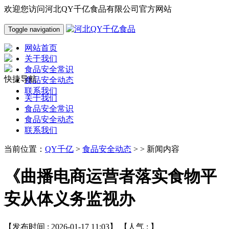
欢迎您访问河北QY千亿食品有限公司官方网站
Toggle navigation
网站首页
关于我们
食品安全常识
快捷导航
食品安全动态
联系我们
关于我们
食品安全常识
食品安全动态
联系我们
当前位置：
QY千亿
>
食品安全动态
> > 新闻内容
《曲播电商运营者落实食物平
安从体义务监视办
【发布时间 : 2026-01-17 11:03】 【人气 :
】