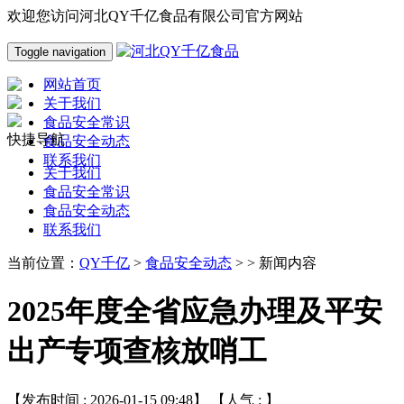
欢迎您访问河北QY千亿食品有限公司官方网站
Toggle navigation
网站首页
关于我们
食品安全常识
快捷导航
食品安全动态
联系我们
关于我们
食品安全常识
食品安全动态
联系我们
当前位置：
QY千亿
>
食品安全动态
> > 新闻内容
2025年度全省应急办理及平安
出产专项查核放哨工
【发布时间 : 2026-01-15 09:48】 【人气 :
】