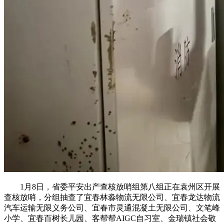
1月8日，省委平安出产查核放哨组第八组正在袁州区开展
查核放哨，分组抽查了宜春林淼物流无限公司、宜春龙达物流
汽车运输无限义务公司、宜春市灵通混凝土无限公司、文笔峰
小学、宜春百树长儿园、客帮帮AIGC自习室、金瑞镇社会敬