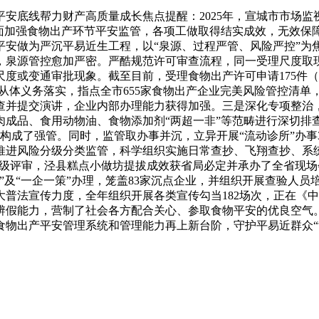
底线帮力财产高质量成长焦点提醒：2025年，宣城市市场监
面加强食物出产环节平安监管，各项工做取得结实成效，无效保障
平安做为严沉平易近生工程，以“泉源、过程严管、风险严控”为
，泉源管控愈加严密。严酷规范许可审查流程，同一受理尺度取
或变通审批现象。截至目前，受理食物出产许可申请175件（核发
业从体义务落实，指点全市655家食物出产企业完美风险管控清单
查并提交演讲，企业内部办理能力获得加强。三是深化专项整治
成品、食用动物油、食物添加剂“两超一非”等范畴进行深切排查
1起，构成了强管。同时，监管取办事并沉，立异开展“流动诊所”
推进风险分级分类监管，科学组织实施日常查抄、飞翔查抄、系统
省级评审，泾县糕点小做坊提拔成效获省局必定并承办了全省现
”及“一企一策”办理，笼盖83家沉点企业，并组织开展查验人员
普法宣传力度，全年组织开展各类宣传勾当182场次，正在《
者辨假能力，营制了社会各方配合关心、参取食物平安的优良空气
出产平安管理系统和管理能力再上新台阶，守护平易近群众“舌尖