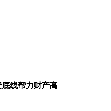
安底线帮力财产高