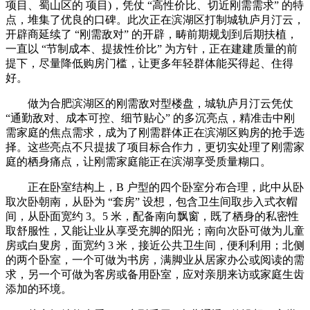
项目、蜀山区的 项目)，凭仗 “高性价比、切近刚需需求” 的特
点，堆集了优良的口碑。此次正在滨湖区打制城轨庐月汀云，
开辟商延续了 “刚需敌对” 的开辟，畴前期规划到后期扶植，
一直以 “节制成本、提拔性价比” 为方针，正在建建质量的前
提下，尽量降低购房门槛，让更多年轻群体能买得起、住得
好。
做为合肥滨湖区的刚需敌对型楼盘，城轨庐月汀云凭仗
“通勤敌对、成本可控、细节贴心” 的多沉亮点，精准击中刚
需家庭的焦点需求，成为了刚需群体正在滨湖区购房的抢手选
择。这些亮点不只提拔了项目标合作力，更切实处理了刚需家
庭的栖身痛点，让刚需家庭能正在滨湖享受质量糊口。
正在卧室结构上，B 户型的四个卧室分布合理，此中从卧
取次卧朝南，从卧为 “套房” 设想，包含卫生间取步入式衣帽
间，从卧面宽约 3。5 米，配备南向飘窗，既了栖身的私密性
取舒服性，又能让业从享受充脚的阳光；南向次卧可做为儿童
房或白叟房，面宽约 3 米，接近公共卫生间，便利利用；北侧
的两个卧室，一个可做为书房，满脚业从居家办公或阅读的需
求，另一个可做为客房或备用卧室，应对亲朋来访或家庭生齿
添加的环境。