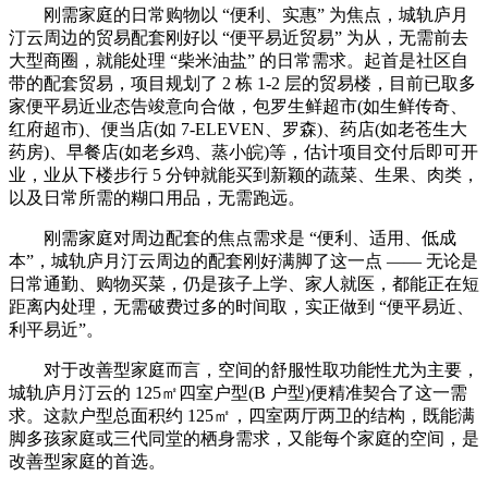
刚需家庭的日常购物以 “便利、实惠” 为焦点，城轨庐月
汀云周边的贸易配套刚好以 “便平易近贸易” 为从，无需前去
大型商圈，就能处理 “柴米油盐” 的日常需求。起首是社区自
带的配套贸易，项目规划了 2 栋 1-2 层的贸易楼，目前已取多
家便平易近业态告竣意向合做，包罗生鲜超市(如生鲜传奇、
红府超市)、便当店(如 7-ELEVEN、罗森)、药店(如老苍生大
药房)、早餐店(如老乡鸡、蒸小皖)等，估计项目交付后即可开
业，业从下楼步行 5 分钟就能买到新颖的蔬菜、生果、肉类，
以及日常所需的糊口用品，无需跑远。
刚需家庭对周边配套的焦点需求是 “便利、适用、低成
本”，城轨庐月汀云周边的配套刚好满脚了这一点 —— 无论是
日常通勤、购物买菜，仍是孩子上学、家人就医，都能正在短
距离内处理，无需破费过多的时间取，实正做到 “便平易近、
利平易近”。
对于改善型家庭而言，空间的舒服性取功能性尤为主要，
城轨庐月汀云的 125㎡四室户型(B 户型)便精准契合了这一需
求。这款户型总面积约 125㎡，四室两厅两卫的结构，既能满
脚多孩家庭或三代同堂的栖身需求，又能每个家庭的空间，是
改善型家庭的首选。