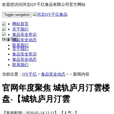
欢迎您访问河北QY千亿食品有限公司官方网站
Toggle navigation
网站首页
关于我们
食品安全常识
快捷导航
食品安全动态
联系我们
关于我们
食品安全常识
食品安全动态
联系我们
当前位置：
QY千亿
>
食品安全动态
> > 新闻内容
官网年度聚焦 城轨庐月汀雲楼
盘-【城轨庐月汀雲
【发布时间 : 2026-01-14 11:11】 【人气 :
】