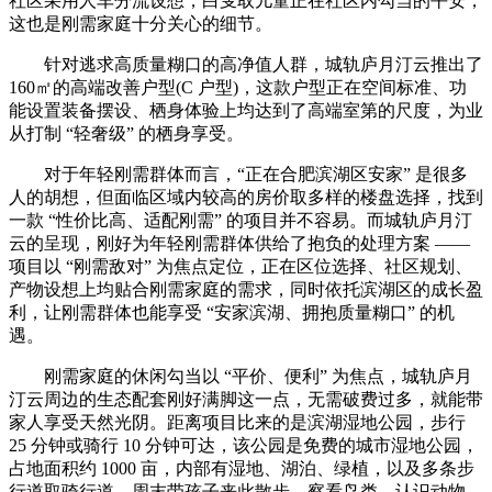
社区采用人车分流设想，白叟取儿童正在社区内勾当的平安，
这也是刚需家庭十分关心的细节。
针对逃求高质量糊口的高净值人群，城轨庐月汀云推出了
160㎡的高端改善户型(C 户型)，这款户型正在空间标准、功
能设置装备摆设、栖身体验上均达到了高端室第的尺度，为业
从打制 “轻奢级” 的栖身享受。
对于年轻刚需群体而言，“正在合肥滨湖区安家” 是很多
人的胡想，但面临区域内较高的房价取多样的楼盘选择，找到
一款 “性价比高、适配刚需” 的项目并不容易。而城轨庐月汀
云的呈现，刚好为年轻刚需群体供给了抱负的处理方案 ——
项目以 “刚需敌对” 为焦点定位，正在区位选择、社区规划、
产物设想上均贴合刚需家庭的需求，同时依托滨湖区的成长盈
利，让刚需群体也能享受 “安家滨湖、拥抱质量糊口” 的机
遇。
刚需家庭的休闲勾当以 “平价、便利” 为焦点，城轨庐月
汀云周边的生态配套刚好满脚这一点，无需破费过多，就能带
家人享受天然光阴。距离项目比来的是滨湖湿地公园，步行
25 分钟或骑行 10 分钟可达，该公园是免费的城市湿地公园，
占地面积约 1000 亩，内部有湿地、湖泊、绿植，以及多条步
行道取骑行道。周末带孩子来此散步、察看鸟类、认识动物，