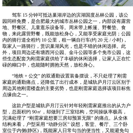
驾车 15 分钟可抵达巢湖岸边的滨湖国度丛林公园，该公
园同样免费，是合肥最大的城市丛林公园之一，内部设有露营
地、野餐区、儿童逛乐设备等。周末带上帐篷、野餐垫、食
物，来此露营野餐，既能放松身心，又能享受家庭光阴；公园
内的骑行道全程约 10 公里，租一辆自行车(约 20 元 / 小时)，
取家人一路骑行，赏识巢湖风光，也是不错的休闲选择。此
外，项目周边还有塘西河公园、金斗公园等多个免市公园，这
些生态配套为刚需家庭供给了丰硕的休闲选择，让家人正在忙
碌的糊口中，也能随时拥抱天然，放松身心。
“地铁 + 公交” 的双通勤设置装备摆设，不只处理了刚需
家庭的通勤痛点，还降低了出行成本，是城轨庐月汀云区别于
周边其他刚需楼盘的主要劣势，也是刚需家庭选择该项目标焦
点缘由之一。
这款户型是城轨庐月汀云针对年轻刚需家庭推出的从力户
型，总面积约 90㎡，却做到了三室结构，空间操纵率极高，
完满处理了 “刚需家庭想要三房却预算无限” 的痛点。从全体
结构来看，户型采用 “动静分区” 设想，客堂、餐厅、三个卧
室位于内侧(静区)，既能家人日常勾当的便当性，又能避免勾