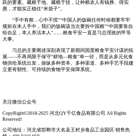
跃的要素。藏粮于地、藏粮于技，让种粮农人有钱挣、得实
惠，才能实正稳住“米袋子”。
“手中有粮，心中不慌”“中国人的饭碗任何时候都要牢牢
规矩在本人手中，我们的饭碗该当次要拆中国粮”“中国要靠自
给自足，本人养活本人”……粮食平安一直是习总理政的甲等
大事。
习总的主要阐述深刻表现了新期间国度粮食平安计谋的拓
展——不再局限于保守“耕地—粮食”单一径，而是从多元化食
物供给系统出发，操纵多种资本、多种渠道、多种手艺手段建
立更有韧性、可持续的食物平安保障系统。
关注微信公众号
CopyRight©2018-2025 河北QY千亿食品有限公司 All Rights
Reserved!
公司地址：河北省邯郸市大名县王村乡食品工业园区 销售热