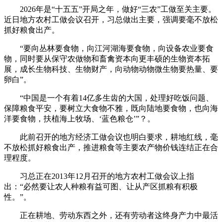
2026年是“十五五”开局之年，做好“三农”工做至关主要。
近日地方农村工做会议召开，习总做出主要，强调要毫不放松
抓好粮食出产。
“要向丛林要食物，向江河湖海要食物，向设备农业要食
物，同时要从保守农做物和畜禽资本向更丰硕的生物资本拓
展，成长生物科技、生物财产，向动物动物微生物要热量、要
卵白”。
“中国是一个有着14亿多生齿的大国，处理好吃饭问题、
保障粮食平安，要树立大食物不雅，既向陆地要食物，也向海
洋要食物，扶植海上牧场、‘蓝色粮仓’”？。
此前召开的地方经济工做会议也明白要求，耕地红线，毫
不放松抓好粮食出产，推进粮食等主要农产物价钱连结正在合
理程度。
习总正在2013年12月召开的地方农村工做会议上指
出：“必然要让农人种粮有益可图、让从产区抓粮有积极
性。”。
正在耕地、劳动东西之外，还有劳动者这终身产力中最活