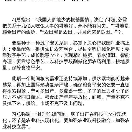
习总指出：“我国人多地少的根基国情，决定了我们必需
把关系十几亿人吃饭大事的耕地好，毫不能有闪失。”“耕地是
粮食出产的命脉。”“农田就是农田，并且必需是良田。”？。
要靠种子，种源平安关系到，必需下决心把我国种业搞上
去；要靠配备，推进农机农艺融合，提拔全程机械化程度；要
靠数字手艺，成长聪慧农业，实现精准施肥、节水灌溉、智能
办理；要靠绿色手艺，以科技手段削减化肥农药利用，耕地质
量，保障食物平安。
此后一个期间粮食需求还会持续添加，供求紧均衡将越来
越紧，再加上国际形势复杂严峻，确保粮食平安的弦要一直绷
得很紧很紧，宁可多出产、多储蓄一些，多了的压力和少了的
压力不成同日而语。粮食出产年年要放松，面积、产量不克不
及掉下来，供给、市场不克不及出问题。
习总强调：“处理吃饭问题，底子出正在科技”“农业现代
化，环节是农业科技现代化。要加强农业取科技融合，加强农
业科技立异”。