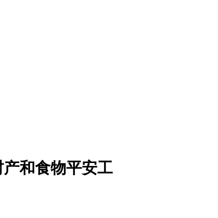
财产和食物平安工