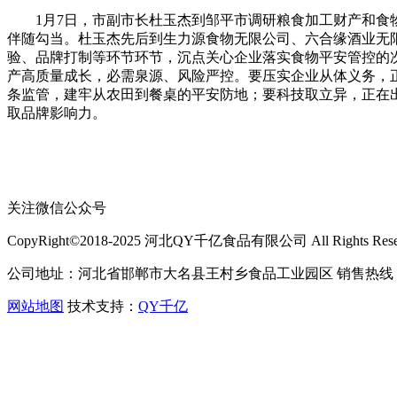
1月7日，市副市长杜玉杰到邹平市调研粮食加工财产和食物
伴随勾当。杜玉杰先后到生力源食物无限公司、六合缘酒业无
验、品牌打制等环节环节，沉点关心企业落实食物平安管控的
产高质量成长，必需泉源、风险严控。要压实企业从体义务，
条监管，建牢从农田到餐桌的平安防地；要科技取立异，正在
取品牌影响力。
关注微信公众号
CopyRight©2018-2025 河北QY千亿食品有限公司 All Rights Rese
公司地址：河北省邯郸市大名县王村乡食品工业园区 销售热线：400-
网站地图
技术支持：
QY千亿