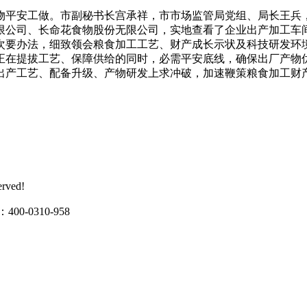
平安工做。市副秘书长宫承祥，市市场监管局党组、局长王兵
限公司、长命花食物股份无限公司，实地查看了企业出产加工车
次要办法，细致领会粮食加工工艺、财产成长示状及科技研发环
正在提拔工艺、保障供给的同时，必需平安底线，确保出厂产物优
出产工艺、配备升级、产物研发上求冲破，加速鞭策粮食加工财
rved!
0310-958