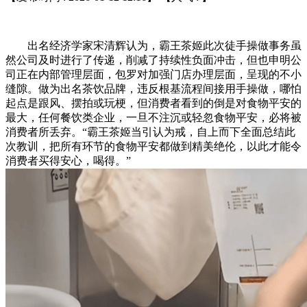
出名经济学家宋清辉认为，霸王茶姬此次徒手操做事务虽
然公司及时进行了传递，削减了持续性负面冲击，但也申明公
司正在内部管理层面，包罗对加强门店办理层面，呈现的不小
缝隙。做为出名茶饮品牌，违反根基流程间接用手操做，哪怕
起点是跟风、摆拍或玩梗，但消费者看到的倒是对食物平安的
最大，任何餐饮类企业，一旦不注沉或轻忽食物平安，必将被
消费者所丢弃。“霸王茶姬当引认为戒，自上而下全面总结此
次教训，把所有环节的食物平安都做到精美绝伦，以此才能令
消费者买得安心，喝得。”