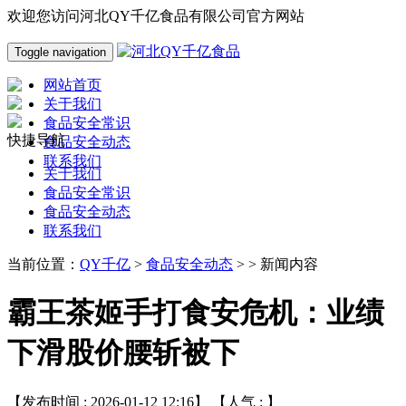
欢迎您访问河北QY千亿食品有限公司官方网站
Toggle navigation
网站首页
关于我们
食品安全常识
快捷导航
食品安全动态
联系我们
关于我们
食品安全常识
食品安全动态
联系我们
当前位置：
QY千亿
>
食品安全动态
> > 新闻内容
霸王茶姬手打食安危机：业绩
下滑股价腰斩被下
【发布时间 : 2026-01-12 12:16】 【人气 :
】