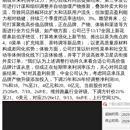
期或带来利润率压力，关心后续对同店提振结果。第三季度公
司进行计谋和组织调整并自动放缓产物推新，叠加外卖大和分
流，导致同店跌幅环比扩大和活跃用户流失；但加盟店盈利能
力相对稳健，持续三个季度闭店率连结0。3%。瞻望将来，公
司打算聚焦高价值品牌线，正在品牌、产物、体验和渠道等方
面进行全方位升级。如产物方面，公司已于11/17全国上新花
喷鼻款伯牙绝弦，打算将来强化上新节拍、推出以茶为焦点的
4。0菜单（扩充纯茶、茶特调等新品类），以更高质量原材料
构成差同化劣势；体验方面，公司打算以针对性菜单和社交互
动等体例强化线下门店体验感，并零丁开设高效率卫星店衔接
外卖订单。“我们认为上述调整行动持久来看合适公司高价值
品牌计谋从意，但或正在短期带来利润率压力，关心对同店提
振结果。”针对其盈利前景，中金公司认为，考虑同店承压及
品牌产物升级添加投入，下调25年和26年经调整净利润10。
7%和18。7%至21。4亿元和20。0亿元。当前股价对应
25/26e9。7/10。2xP/E。维持跑赢行业评级。下调方针价21%
至21。0美元，对应25/26e12。9/13。6xP/E，上行空间32%。