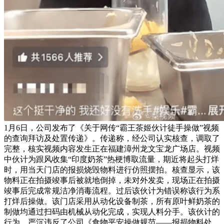
1月6日，公司发布了《关于网传“霸王茶姬伙计徒手操做”视频
的查询拜访及处置传递》。传递称，经公司认实核查，调取了
完整，核实视频内容发生正在福建漳州龙文宝龙广场店。视频
中伙计为跟风收集“印度奶茶”热梗博取流量，期近将起头打烊
时，用当天门店的报损烧毁物料进行仿照摆拍。核查显示，该
物料正在拍摄竣事后被就地倒掉，未对外发卖，现场正在拍摄
竣事后完成常规洁净消毒流程。过后该伙计为错误称该行为系
打烊后操做。该门店采用从动化设备制茶，所有原叶鲜奶茶的
制做均通过扫码由机械从动化完成，实现人料分手。该伙计的
行为，严沉违反了公司《食物平安操做规范——报损物料处