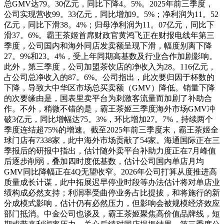
总GMV达79。30亿元，同比下降4。5%。2025年前三季度，
公司实现营收99。33亿元，同比增加9。5%；净利润为11。52
亿元，同比下滑38。4%；归母净利润为11。07亿元，同比下
滑37。6%。霸王茶姬首席财政官黄鸿飞正在财报电线年第三
季度，公司国内和海外同店发卖额呈现下滑，幅度别离下降
27。9%和23。4%，受上年同期高基数及行业合作加剧影响。
此外，第三季度，公司加盟茶饮店的净收入为28。116亿元，
占公司总净收入的87。6%。公司指出，此次要归因于杯数的
下降，导致大中华区市场总买卖额（GMV）降低。销量下降
的次要缘由是，国表里卖平台为刺激客流量而加剧了补助合
作。不外，稍微不错的是，霸王茶姬三季度海外市场GMV冲
破3亿元，同比增幅达75。3%，环比增加27。7%，持续两个
季度连结超75%的增速。截至2025年前三季度末，霸王茶姬全
球门店有7338家，此中海外市场贡献了54家。海通国际正在三
季报后的研报中指出，估计随外卖平台补助力度正在7月峰值
后逐步削弱，叠加四时度低基数，估计公司国内单店月均
GMV同比降幅正在4Q无望收窄。2026年公司打算从度推进高
质量成长计谋，此中拓展迟早停业时段等办法估计将对单店业
绩构成必然支持；利润率受曲停业务占比提拔，和将施行的新
分成模式影响，估计仍有必然压力，但影响会被规模经济效应
部门抵消。中金公司也谈及，霸王茶姬聚焦高价值品牌线，短