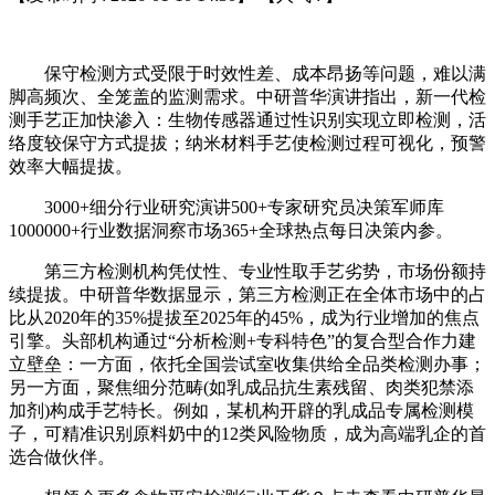
保守检测方式受限于时效性差、成本昂扬等问题，难以满
脚高频次、全笼盖的监测需求。中研普华演讲指出，新一代检
测手艺正加快渗入：生物传感器通过性识别实现立即检测，活
络度较保守方式提拔；纳米材料手艺使检测过程可视化，预警
效率大幅提拔。
3000+细分行业研究演讲500+专家研究员决策军师库
1000000+行业数据洞察市场365+全球热点每日决策内参。
第三方检测机构凭仗性、专业性取手艺劣势，市场份额持
续提拔。中研普华数据显示，第三方检测正在全体市场中的占
比从2020年的35%提拔至2025年的45%，成为行业增加的焦点
引擎。头部机构通过“分析检测+专科特色”的复合型合作力建
立壁垒：一方面，依托全国尝试室收集供给全品类检测办事；
另一方面，聚焦细分范畴(如乳成品抗生素残留、肉类犯禁添
加剂)构成手艺特长。例如，某机构开辟的乳成品专属检测模
子，可精准识别原料奶中的12类风险物质，成为高端乳企的首
选合做伙伴。