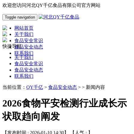
欢迎您访问河北QY千亿食品有限公司官方网站
Toggle navigation
网站首页
关于我们
食品安全常识
快捷导航
食品安全动态
联系我们
关于我们
食品安全常识
食品安全动态
联系我们
当前位置：
QY千亿
>
食品安全动态
> > 新闻内容
2026食物平安检测行业成长示
状取趋向阐发
【发布时间 : 2026-01-10 14:30】 【人气 :
】