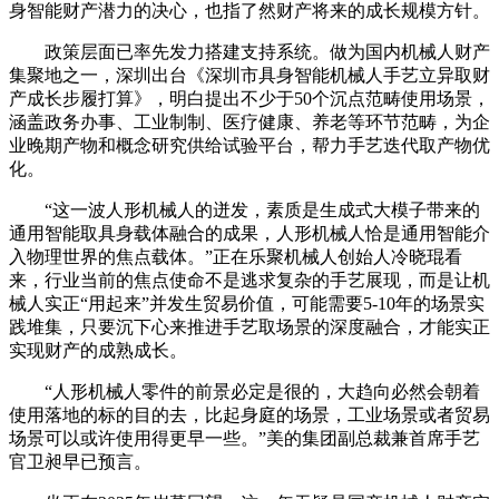
身智能财产潜力的决心，也指了然财产将来的成长规模方针。
政策层面已率先发力搭建支持系统。做为国内机械人财产
集聚地之一，深圳出台《深圳市具身智能机械人手艺立异取财
产成长步履打算》，明白提出不少于50个沉点范畴使用场景，
涵盖政务办事、工业制制、医疗健康、养老等环节范畴，为企
业晚期产物和概念研究供给试验平台，帮力手艺迭代取产物优
化。
“这一波人形机械人的迸发，素质是生成式大模子带来的
通用智能取具身载体融合的成果，人形机械人恰是通用智能介
入物理世界的焦点载体。”正在乐聚机械人创始人冷晓琨看
来，行业当前的焦点使命不是逃求复杂的手艺展现，而是让机
械人实正“用起来”并发生贸易价值，可能需要5-10年的场景实
践堆集，只要沉下心来推进手艺取场景的深度融合，才能实正
实现财产的成熟成长。
“人形机械人零件的前景必定是很的，大趋向必然会朝着
使用落地的标的目的去，比起身庭的场景，工业场景或者贸易
场景可以或许使用得更早一些。”美的集团副总裁兼首席手艺
官卫昶早已预言。