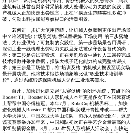
疗”闭环；从养老机构对帮浴、陪护机械人的火急需求，到农
业范畴江苏首台梨多臂采摘机械人处理劳动力欠缺的实践，国
产机械人正加快走出尝试室，正在平易近生范畴实现多点冲
破，勾勒出科技赋能夸姣糊口的活泼图景。
若何进一步扩大使用范畴，让机械人参取到更多出产场景
中？冷晓琨提出“场景笼统-尝试室锻炼-工场使用”的三步落地
法，为行业供给了可复制的实践径。第一步是场景合用调研，
深切工业一线梳理出劳动力欠缺且无法被保守设备替代的岗
亭；第二步是尝试室锻炼，正在复刻场景中通过人工遥控完成
技术操做并采集数据，操纵大模子泛化能力构成完整功课技
术；第三步是工场使用，将“培训及格”的机械人摆设至现实场
景开展功课。他将技术锻炼场抽象地比做“职业技术培训学
校”，通过系统锻炼保障机械人适配工业现实需求。
自此，加快进化建立起“以赛促研”的闭环系统，其旗下的
Booster T1、Booster K1人形机械人本年更是多次正在国际赛场
上帮帮中国夺得桂冠。本年7月，RoboCup机械界杯上，加快
进化机械人Booster T1帮力中国和队实现汗青性冲破——帮力
大学火神队、中国农业大学山海队，包办人形组冠亚军。这是
该项赛事举办28年来，中国和队初次正在手艺含金量最高的人
形组别摘得金牌。8月，2025世界人形机械人活动会，加快进