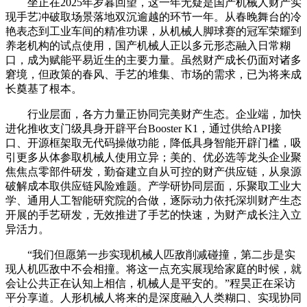
坐正在2025年岁暮回望，这一年无疑是国产机械人财产实
现手艺冲破取场景落地双沉逾越的环节一年。从春晚舞台的冷
艳表态到工业车间的精准功课，从机械人脚球赛的冠军荣耀到
养老机构的试点使用，国产机械人正以多元形态融入日常糊
口，成为赋能平易近生的主要力量。虽然财产成长仍面对诸多
窘境，但政策的春风、手艺的堆集、市场的需求，已为将来成
长奠基了根本。
行业层面，各方力量正协同完美财产生态。企业端，加快
进化推收支门级具身开辟平台Booster K1，通过供给API接
口、开源框架取无代码操做功能，降低具身智能开辟门槛，吸
引更多从体参取机械人使用立异；美的、优必选等龙头企业聚
焦焦点零部件研发，勤奋建立自从可控的财产供应链，从泉源
破解成本取供应链风险难题。产学研协同层面，乐聚取工业大
学、通用人工智能研究院的合做，逐际动力依托深圳财产生态
开展的手艺研发，无效推进了手艺的快速，为财产成长注入立
异活力。
“我们但愿第一步实现机械人匹敌削减碰撞，第二步是实
现人机匹敌中不会相撞。将这一点充实展现给家庭的时候，就
会让公共正在认知上相信，机械人是平安的。”程昊正在采访
平分享道。人形机械人将来的是深度融入人类糊口、实现协同