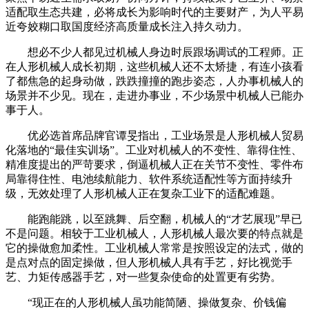
适配取生态共建，必将成长为影响时代的主要财产，为人平易
近夸姣糊口取国度经济高质量成长注入持久动力。
想必不少人都见过机械人身边时辰跟场调试的工程师。正
在人形机械人成长初期，这些机械人还不太矫捷，有连小孩看
了都焦急的起身动做，跌跌撞撞的跑步姿态，人办事机械人的
场景并不少见。现在，走进办事业，不少场景中机械人已能办
事于人。
优必选首席品牌官谭旻指出，工业场景是人形机械人贸易
化落地的“最佳实训场”。工业对机械人的不变性、靠得住性、
精准度提出的严苛要求，倒逼机械人正在关节不变性、零件布
局靠得住性、电池续航能力、软件系统适配性等方面持续升
级，无效处理了人形机械人正在复杂工业下的适配难题。
能跑能跳，以至跳舞、后空翻，机械人的“才艺展现”早已
不是问题。相较于工业机械人，人形机械人最次要的特点就是
它的操做愈加柔性。工业机械人常常是按照设定的法式，做的
是点对点的固定操做，但人形机械人具有手艺，好比视觉手
艺、力矩传感器手艺，对一些复杂使命的处置更有劣势。
“现正在的人形机械人虽功能简陋、操做复杂、价钱偏