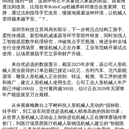
duang’撞到一路，这就申明它不具备进入家庭的前提。跟着角
逐法则改良，比现在年RoboCup机械界杯对撞击会发黄牌、红
牌，通过法则指导手艺改良，慢慢地规避这种环境，让机械人
变得越来越平安。”？。
深圳市科技立异局局长暗示，下一步将沉点结构工致手、
柔性传感器、新型电机减速器等环节零部件研发，同时加强人
工智能底层数学机理研究，冲破焦点手艺瓶颈；推进全时全域
全行业使用场景，鞭策机械人正在办事、工业等范畴开展试点
使用，以场景驱脱手艺立异和财产升级。
来自优必选的数据显示，截至2025年岁尾，该公司人形机
械人营业获得的订单总额已接近14亿元，吉利汽车、北汽新能
源等，鞭策人形机械人正在拆卸、转运、检测、等工序的使用
和推广，建立人形机械人使用生态。公司工业人形机械人年产
能已冲破1000台，交付量跨越500台，估计正在2026年无望将
年产能提拔至万台规模。
从央视春晚舞台上宇树科技人形机械人灵动的“扭秧歌、
转手绢”，到工业车间里优必选机械人精准高效的拆卸功课；
从世界人形机械人活动会上加快进化机械人正在脚球赛场传带
射门，到医疗场景西医疗机械人取物流机械人建立的“智能医