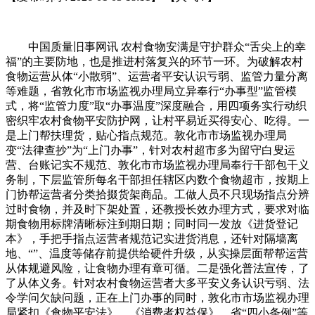
中国质量旧事网讯 农村食物安满是守护群众“舌尖上的幸
福”的主要防地，也是推进村落复兴的环节一环。为破解农村
食物运营从体“小散弱”、运营者平安认识亏弱、监管力量分离
等难题，省敦化市市场监视办理局立异奉行“办事型”监管模
式，将“监管力度”取“办事温度”深度融合，用四项务实行动织
密织牢农村食物平安防护网，让村平易近买得安心、吃得。一
是上门帮扶理货，贴心指点规范。敦化市市场监视办理局
变“法律查抄”为“上门办事”，针对农村超市多为留守白叟运
营、台账记实不规范、敦化市市场监视办理局奉行干部包干义
务制，下层监管所每名干部担任辖区内数个食物超市，按期上
门协帮运营者分类拾掇货架商品。工做人员不只现场指点分辨
过时食物，并及时下架处置，还教授长效办理方式，要求对临
期食物用标牌清晰标注到期日期；同时同一发放《进货登记
本》，手把手指点运营者规范记实进货消息，还针对隔墙离
地、“”、温度等储存前提供给硬件升级，从实操层面帮帮运营
从体规避风险，让食物办理有章可循。二是强化普法宣传，了
了从体义务。针对农村食物运营者大多平安义务认识亏弱、法
令学问欠缺问题，正在上门办事的同时，敦化市市场监视办理
局紧扣《食物平安法》、《消费者权益保》、省“四小条例”等