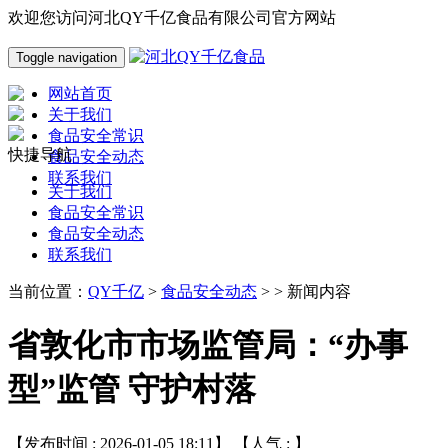
欢迎您访问河北QY千亿食品有限公司官方网站
Toggle navigation
网站首页
关于我们
食品安全常识
快捷导航
食品安全动态
联系我们
关于我们
食品安全常识
食品安全动态
联系我们
当前位置：
QY千亿
>
食品安全动态
> > 新闻内容
省敦化市市场监管局：“办事
型”监管 守护村落
【发布时间 : 2026-01-05 18:11】 【人气 :
】