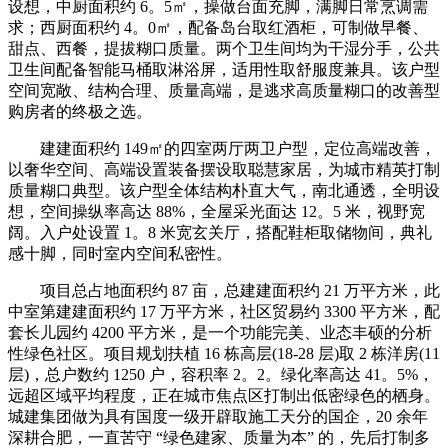
设想，中厨面积约 6。5㎡，操做台面充脚，满脚日常烹调需
求；西厨面积约 4。0㎡，配备岛台取红酒柜，可制做早餐、
甜点、西餐，提拔糊口质量。两个卫生间均为干湿分手，公共
卫生间配备智能马桶取淋浴屏，适用性取舒服度兼具。该户型
空间宽敞、结构合理、质量高端，是逃求高质量糊口的改善型
购房者的终极之选。
建建面积约 149㎡的四室两厅两卫户型，定位高端改善，
以奢华空间、高端设置装备摆设取聪慧家居，为城市精英打制
质量糊口典型。该户型全体结构朴直大气，南北通透，全明设
想，空间操纵率高达 88%，全屋采光面达 12。5 米，视野宽
阔。入户处设置 1。8 米宽玄关厅，搭配鞋柜取储物间，典礼
感十脚，同时室内空间私密性。
项目总占地面积约 87 亩，总建建面积约 21 万平方米，此
中室第建建面积约 17 万平方米，社区贸易约 3300 平方米，配
套长儿园约 4200 平方米，是一个功能完美、业态丰硕的分析
性绿色社区。项目规划扶植 16 栋高层(18-28 层)取 2 栋洋房(11
层)，总户数约 1250 户，容积率 2。2。绿化率高达 41。5%，
远超区域平均程度，正在城市焦点区打制出低密绿色的栖身。
城建集团做为具有国度一级开辟取施工天分的国企，20 余年
深耕合肥，一直苦守 “绿色建家、质量为本” 的，先后打制多