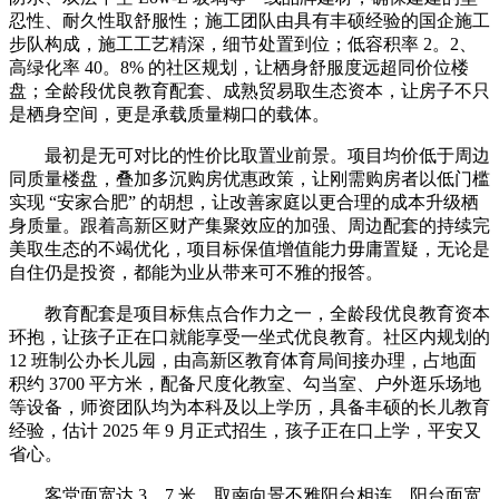
忍性、耐久性取舒服性；施工团队由具有丰硕经验的国企施工
步队构成，施工工艺精深，细节处置到位；低容积率 2。2、
高绿化率 40。8% 的社区规划，让栖身舒服度远超同价位楼
盘；全龄段优良教育配套、成熟贸易取生态资本，让房子不只
是栖身空间，更是承载质量糊口的载体。
最初是无可对比的性价比取置业前景。项目均价低于周边
同质量楼盘，叠加多沉购房优惠政策，让刚需购房者以低门槛
实现 “安家合肥” 的胡想，让改善家庭以更合理的成本升级栖
身质量。跟着高新区财产集聚效应的加强、周边配套的持续完
美取生态的不竭优化，项目标保值增值能力毋庸置疑，无论是
自住仍是投资，都能为业从带来可不雅的报答。
教育配套是项目标焦点合作力之一，全龄段优良教育资本
环抱，让孩子正在口就能享受一坐式优良教育。社区内规划的
12 班制公办长儿园，由高新区教育体育局间接办理，占地面
积约 3700 平方米，配备尺度化教室、勾当室、户外逛乐场地
等设备，师资团队均为本科及以上学历，具备丰硕的长儿教育
经验，估计 2025 年 9 月正式招生，孩子正在口上学，平安又
省心。
客堂面宽达 3。7 米，取南向景不雅阳台相连，阳台面宽