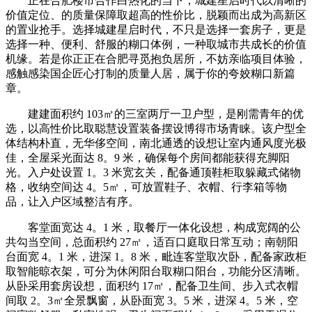
正在合肥楼市合作白热化的当下，城建星启时代以清晰的
价值定位、的质量保障取超高的性价比，脱颖而出成为高新区
的置业抢手。选择城建星启时代，不只是选择一套房子，更是
选择一种、便利、舒服的糊口体例，一种取城市共成长的价值
机缘。若是你正正在合肥寻觅抱负居所，不妨亲临项目体验，
感触感染国企匠心打制的质量人居，属于你的夸姣糊口新篇
章。
建建面积约 103㎡的三室两厅一卫户型，是刚需青年的优
选，以高性价比取聪慧设置装备摆设博得市场青睐。该户型全
体结构朴直，无华侈空间，南北通透的设想让室内通风度光极
佳，全屋采光面达 8。9 米，确保每个房间都能获得充脚阳
光。入户处设置 1。3 米宽玄关，配备通顶鞋柜取躲藏式储物
格，收纳空间达 4。5㎡，可放置鞋子、衣帽、行李箱等物
品，让入户区域整洁有序。
客堂面宽达 4。1 米，取餐厅一体化设想，构成宽阔的公
共勾当空间，总面积约 27㎡，适百口庭取日常互动；南朝阳
台面宽 4。1 米，进深 1。8 米，毗连客堂取次卧，配备家政柜
取智能晾衣架，可分为休闲阳台取糊口阳台，功能分区清晰。
从卧采用套房设想，面积约 17㎡，配备卫生间、步入式衣帽
间取 2。3㎡全景飘窗，从卧面宽 3。5 米，进深 4。5 米，空