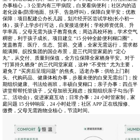
办事核心，3 公里内有三甲病院，白叟看病便利；社区内的适
老化设备(防滑地面、扶手、告急呼叫)，保障白叟平安；优教
保障：项目配建公办长儿园，划片经开区尝试学校(长小初一
体)，孩子上学步行可达，白叟接送便利；学校师资优良、升
学率高，父母无需为孩子教育焦炙；周边高校环抱，学术空气
稠密，利于孩子成长。项目建立 “15 分钟全龄便利糊口圈”，
笼盖教育、医疗、生态、贸易、交通，全家无需远行，需求都
能满脚。皖投集团的国企布景，是三代同堂家庭的 “定心
丸”，从交付、质量到保值，全方位保障全家栖身平安。对于
“打算持久栖身” 的三代同堂家庭，这种 “不变性” 尤为主要，
避免了 “买房后呈现问题” 的焦炙。适老办事：供给上门剃
头、代购药品、健康体检办事，步履未便的白叟无需出门；按
期组织健康、书法绘画班，丰硕白叟糊口；亲子办事：四点半
讲堂帮帮托管孩子，父母加班无顾虑；按期组织亲子勾当(手
工、活动会)，促进家庭互动；日常办事：24 小时管家制，家
庭问题 15 分钟响应，24 小时处理；社区 APP 正在线报修、
缴费，父母无需跑物业核心，节流时间。