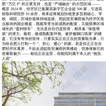
肥 “万亿 P” 的主要支持，也是 “产城融合” 的示范区域 ——
截至 2024 年，经开区已集聚高新手艺企业超 500 家，引进高
校取科研院所 10 余所，将来还将规划扶植更多贸易核心、学
校、病院，区域价值将持续提拔。而皖投安澜府做为经开区焦
点板块的国企楼盘，既能享受当前成熟的配套，又能搭乘区域
成长的 “盈利快车”，无论是自住仍是投资，都具备 “保值增
值” 的潜力。最初，被成熟配套环抱、被舒服糊口填满” 的楼
盘，它没有夸张的宣传，只要实实正在正在的质量取办事，只
为给合肥人打制一个 “、舒心、暖心” 的家。若是你正正在合
肥经开区看房，不妨走进皖投安澜府的售楼处，切身体验它的
质量取魅力 —— 相信正在这里，你能找到属于本人的 “抱负
人居”。