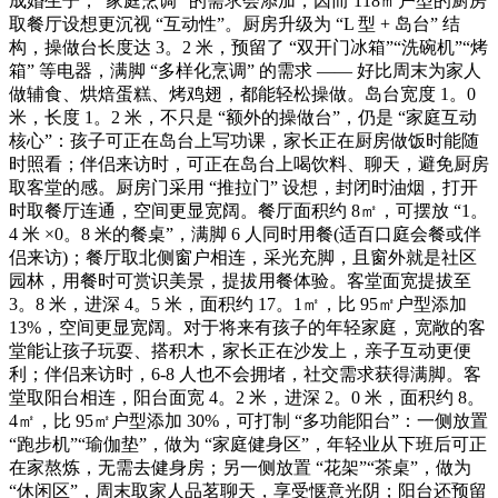
成婚生子，“家庭烹调” 的需求会添加，因而 118㎡户型的厨房
取餐厅设想更沉视 “互动性”。厨房升级为 “L 型 + 岛台” 结
构，操做台长度达 3。2 米，预留了 “双开门冰箱”“洗碗机”“烤
箱” 等电器，满脚 “多样化烹调” 的需求 —— 好比周末为家人
做辅食、烘焙蛋糕、烤鸡翅，都能轻松操做。岛台宽度 1。0
米，长度 1。2 米，不只是 “额外的操做台”，仍是 “家庭互动
核心”：孩子可正在岛台上写功课，家长正在厨房做饭时能随
时照看；伴侣来访时，可正在岛台上喝饮料、聊天，避免厨房
取客堂的感。厨房门采用 “推拉门” 设想，封闭时油烟，打开
时取餐厅连通，空间更显宽阔。餐厅面积约 8㎡，可摆放 “1。
4 米 ×0。8 米的餐桌”，满脚 6 人同时用餐(适百口庭会餐或伴
侣来访)；餐厅取北侧窗户相连，采光充脚，且窗外就是社区
园林，用餐时可赏识美景，提拔用餐体验。客堂面宽提拔至
3。8 米，进深 4。5 米，面积约 17。1㎡，比 95㎡户型添加
13%，空间更显宽阔。对于将来有孩子的年轻家庭，宽敞的客
堂能让孩子玩耍、搭积木，家长正在沙发上，亲子互动更便
利；伴侣来访时，6-8 人也不会拥堵，社交需求获得满脚。客
堂取阳台相连，阳台面宽 4。2 米，进深 2。0 米，面积约 8。
4㎡，比 95㎡户型添加 30%，可打制 “多功能阳台”：一侧放置
“跑步机”“瑜伽垫”，做为 “家庭健身区”，年轻业从下班后可正
在家熬炼，无需去健身房；另一侧放置 “花架”“茶桌”，做为
“休闲区”，周末取家人品茗聊天，享受惬意光阴；阳台还预留