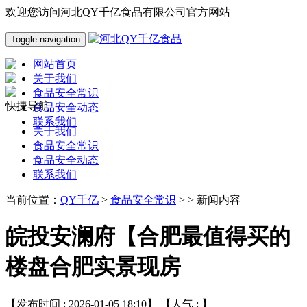
欢迎您访问河北QY千亿食品有限公司官方网站
Toggle navigation
网站首页
关于我们
食品安全常识
快捷导航
食品安全动态
联系我们
关于我们
食品安全常识
食品安全动态
联系我们
当前位置：
QY千亿
>
食品安全常识
> > 新闻内容
皖投安澜府【合肥最值得买的
楼盘合肥实景现房
【发布时间 : 2026-01-05 18:10】 【人气 :
】