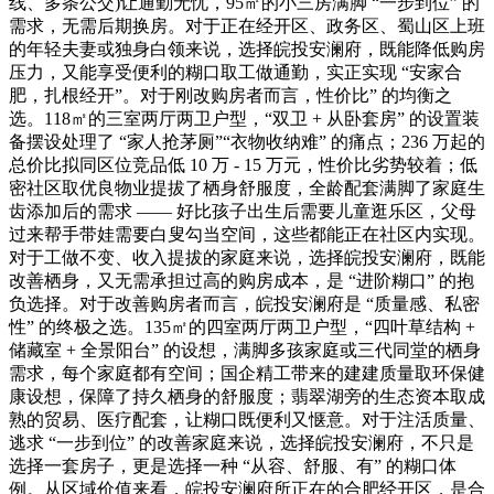
线、多条公交)让通勤无忧，95㎡的小三房满脚 “一步到位” 的
需求，无需后期换房。对于正在经开区、政务区、蜀山区上班
的年轻夫妻或独身白领来说，选择皖投安澜府，既能降低购房
压力，又能享受便利的糊口取工做通勤，实正实现 “安家合
肥，扎根经开”。对于刚改购房者而言，性价比” 的均衡之
选。118㎡的三室两厅两卫户型，“双卫 + 从卧套房” 的设置装
备摆设处理了 “家人抢茅厕”“衣物收纳难” 的痛点；236 万起的
总价比拟同区位竞品低 10 万 - 15 万元，性价比劣势较着；低
密社区取优良物业提拔了栖身舒服度，全龄配套满脚了家庭生
齿添加后的需求 —— 好比孩子出生后需要儿童逛乐区，父母
过来帮手带娃需要白叟勾当空间，这些都能正在社区内实现。
对于工做不变、收入提拔的家庭来说，选择皖投安澜府，既能
改善栖身，又无需承担过高的购房成本，是 “进阶糊口” 的抱
负选择。对于改善购房者而言，皖投安澜府是 “质量感、私密
性” 的终极之选。135㎡的四室两厅两卫户型，“四叶草结构 +
储藏室 + 全景阳台” 的设想，满脚多孩家庭或三代同堂的栖身
需求，每个家庭都有空间；国企精工带来的建建质量取环保健
康设想，保障了持久栖身的舒服度；翡翠湖旁的生态资本取成
熟的贸易、医疗配套，让糊口既便利又惬意。对于注活质量、
逃求 “一步到位” 的改善家庭来说，选择皖投安澜府，不只是
选择一套房子，更是选择一种 “从容、舒服、有” 的糊口体
例。从区域价值来看，皖投安澜府所正在的合肥经开区，是合