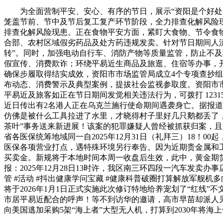
为全面营制平安、安心、有序的节日，展示“资阳是个好处所”
笼盖节前、节中及节后复工复产环节阶段，全力排查化解风险
排查化解风险现患。正在食物平安方面，紧盯大食物、节令食
合部、农村区域假劣药品及处方药违规发卖。针对节日期间人
转”。同时，加强电动自行车、消防产物等质量监管，防止不及格
假宣传、消费欺诈；环绕平易近生商品及旅逛、住宿等办事，
确保步履取得结实成效，资阳市市场监管局成立4个专项查抄组
布动态、消费警示及典型案例，提拔社会监视参取度。资阳市
平易近及旅客如正在节日期间发觉相关违法行为，可拨打 12315
近日传出有2名港人正在乌克兰施行使命期间遇袭身亡。据报道
仿佛是被什么工具拉进了水里，才晓得村子里好几只鹅都丢了，为
茶叶”事务送来新进展！该案的犯罪嫌疑人曾经被抓获归案，且警
省各医保统筹地域同一自2025年12月31日（礼拜三）18！0
医保各项营业打点，遇特殊环境另行奉告。因为近期贵金属和
买卖金。新规将于本地时间本周一收盘后生效，此中，黄金期货金
报：2025年12月28日13时许，我区南三环四段一汽车发
管 #活动 #抖出健康学问宝藏 #健康科普破圈打算解放军舰
将于2026年1月1日正式实施此次修订特地给养宠划了“红线”
市居平易近配合的呼声！等不到访华的邀请，高市早苗却派人见
向美国逃加采购5架“海上者”大型无人机，打算到2030年将