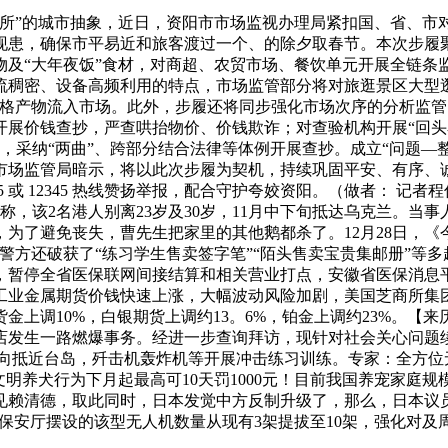
的城市抽象，近日，资阳市市场监视办理局紧扣国、省、市对今
现患，确保市平易近和旅客渡过一个、的除夕取春节。本次步履
物及“大年夜饭”食材，对商超、农贸市场、餐饮单元开展全链条
流稠密、设备高频利用的特点，市场监管部分将对旅逛景区大型
产物流入市场。此外，步履还将同步强化市场次序的分析监管。包罗通
开展价钱查抄，严查哄抬物价、价钱欺诈；对查验机构开展“回头
，采纳“两曲”、跨部分结合法律等体例开展查抄。成立“问题—
市场监管局暗示，将以此次步履为契机，持续巩固平安、有序、诚
 或 12345 热线赞扬举报，配合守护夸姣资阳。（做者： 记者
称，该2名港人别离23岁及30岁，11月中下旬抵达乌克兰。当
了避免丧失，曹先生把家里的其他鹅都杀了。12月28日，《今
方还破获了“练习学生售卖签字笔”“陌头售卖宝贵集邮册”等多
0起，暂停全省医保联网间接结算和相关营业打点，安徽省医保消息平
工业金属期货价钱快速上涨，大幅波动风险加剧，美国芝商所集
上调10%，白银期货上调约13。6%，铂金上调约23%。【来历
卖办事店发生一路燃爆事务。经进一步查询拜访，现针对社会关心问题
机多向抵近台岛，歼击机轰炸机等开展冲击练习训练。专家：全方位
不文明养犬行为下月起最高可10天罚1000元！目前我国养宠家庭
赖清德，取此同时，日本发觉中方反制升级了，那么，日本议员
海上保安厅摆设的该型无人机数量从现有3架提拔至10架，强化对及