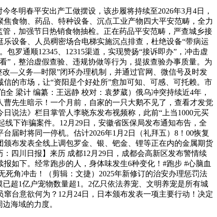
冬明春平安出产工做摆设，该步履将持续至2026年3月4日，
聚焦食物、药品、特种设备、沉点工业产物四大平安范畴，全力
监管，加强节日热销食物抽检。正在药品平安范畴，严查城乡接
逛乐设备、人员稠密场合电梯实施沉点排查，杜绝设备“带病运
顺12345、12315渠道，实现赞扬“接诉即办”，冲击虚
看”，整治虚假查验、违规协做等行为，提拔查验办事质量。为
整改—义务—时限”闭环办理机制，并通过官网、微信号及时发
信的市场，让“资阳是个好处所”愈加可知、可感、可托赖。市
程伯全 梁计 编纂：王远静 校对：袁梦葳）俄乌冲突持续近4年，
事人曹先生暗示！一个月前，自家的一只大鹅不见了，查看才发觉
日说法》栏目掌管人李晓东发布视频称，此前“上当1000元买
起线下诈骗案件。12月29日，安徽省医保局发布通知布告，全
台届时将同一停机。估计2026年1月2日（礼拜五）8！00恢复
团颁布发表全线上调包罗金、银、钯金、锂等正在内的金属期货
：四川日报】来历 成都12月29日，成都会高新区发布警情续
续报如下。经常跑步的人，身体味发生6种变化！#跑步 #心脑血
无死角冲击！（剪辑：文捷）2025年新修订的治安办理惩罚法
规模已超1亿户宠物数量超1。2亿只依法养宠、文明养宠是所有城
窜台意欲何为？12月24日，日本颁布发表一项主要行动！决定
周边海域的力度。