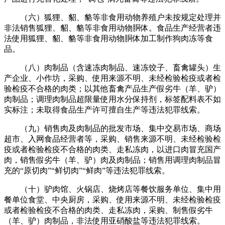
（六）狐狸、貂、貉等非食用动物养殖户未按规定处理并
非法销售狐狸、貂、貉等非食用动物胴体。食品生产经营者违
法使用狐狸、貂、貉等非食用动物胴体加工制作狗肉冻等食
品。
（八）肉制品（含速冻肉制品、速冻饺子、畜禽罐头）生
产企业、小作坊，采购、使用来源不明、未经检验检疫或者检
验检疫不合格的肉类；以其他畜禽产品生产假劣牛（羊、驴）
肉制品；调理肉制品超限量使用水分保持剂，标签配料表不如
实标注；未取得食品生产许可擅自生产等违法犯罪线索。
（九）销售肉及肉制品的批发市场、集中交易市场、商场
超市、入网食品经营者等，采购、销售来源不明、未经检验检
疫或者检验检疫不合格的肉类、走私冻肉，以进口肉冒充国产
肉，销售假劣牛（羊、驴）肉及肉制品；销售用调理肉制品冒
充的“原切肉”“鲜切肉”“鲜肉”等违法犯罪线索。
（十）驴肉馆、火锅店、烧烤店等餐饮服务单位、集中用
餐单位食堂、中央厨房，采购、使用来源不明、未经检验检疫
或者检验检疫不合格的肉类、走私冻肉，采购、制售假劣牛
（羊、驴）肉制品，非法使用亚硝酸盐等违法犯罪线索。