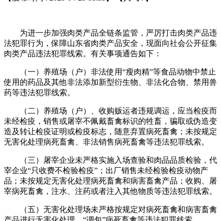
为进一步加强肉类产品全链条监管，严厉打击肉类产品违
法犯罪行为，保障山东省肉类产品安全，现面向社会公开征集
肉类产品违法犯罪线索。有关事项通告如下：
（一）养殖场（户）非法使用“瘦肉精”等食品动物中禁止
使用的药品及其他非法添加新型衍生物、非法化合物、禁用兽
药等违法犯罪线索。
（二）养殖场（户）、收购贩运者违规调运，应当检疫而
未经检疫，销售或屠宰不佩戴畜禽标识的牲畜，骗取或伪造变
造及转让检疫证明或检疫标志，随意弃置病死畜禽；未按规定
无害化处理病死畜禽、非法销售病死畜禽等违法犯罪线索。
（三）屠宰企业未严格实施入场查验和肉品品质检验，代
宰企业“只收费不检验检疫”；出厂销售未经检验检疫动物产
品；未按规定无害化处理病死畜禽和病害畜禽产品；收购、屠
宰病死畜禽，注水、注药或者注入其他物质等违法犯罪线索。
（五）无害化处理场未严格按规定对病死畜禽和病害畜禽
产品进行无害化处理，“调包”病死畜禽等违法犯罪线索。