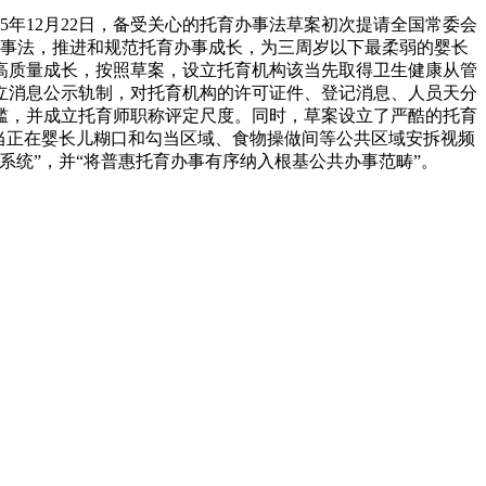
5年12月22日，备受关心的托育办事法草案初次提请全国常委会
办事法，推进和规范托育办事成长，为三周岁以下最柔弱的婴长
高质量成长，按照草案，设立托育机构该当先取得卫生健康从管
立消息公示轨制，对托育机构的许可证件、登记消息、人员天分
槛，并成立托育师职称评定尺度。同时，草案设立了严酷的托育
当正在婴长儿糊口和勾当区域、食物操做间等公共区域安拆视频
统”，并“将普惠托育办事有序纳入根基公共办事范畴”。