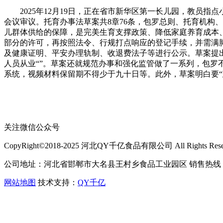
2025年12月19日，正在省市新华区第一长儿园，教员指点
会议审议。托育办事法草案共8章76条，包罗总则、托育机构
儿群体供给的保障，是完美生育支撑政策、降低家庭养育成本
部分的许可，再按照法令、行规打点响应的登记手续，并需满
及健康证明、平安办理轨制、收退费法子等进行公示。草案提
人员从业“”。草案还就规范办事和强化监管做了一系列，包
系统，视频材料保留期不得少于九十日等。此外，草案明白要“
关注微信公众号
CopyRight©2018-2025 河北QY千亿食品有限公司 All Rights Rese
公司地址：河北省邯郸市大名县王村乡食品工业园区 销售热线：400-
网站地图
技术支持：
QY千亿