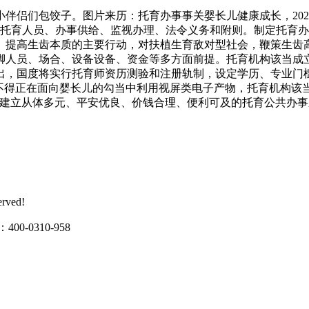
小伴侣们包饺子。图片来历：托育办事事关婴长儿健康成长，202
、托育人员、办事供给、监视办理、法令义务和附则。制定托育
、提高生齿本质的主要行动，对扶植生育敌对型社会，鞭策生齿
脚人员、场合、设备设备、资金等多方面前提。托育机构该当成
出，国度将实行托育师资历测验和注册轨制，设定学历、专业门
罗不得正在面向婴长儿的勾当中利用视屏类电子产物，托育机构该
建立从体多元、平安优良、价钱合理、便利可及的托育公共办事系
rved!
0310-958