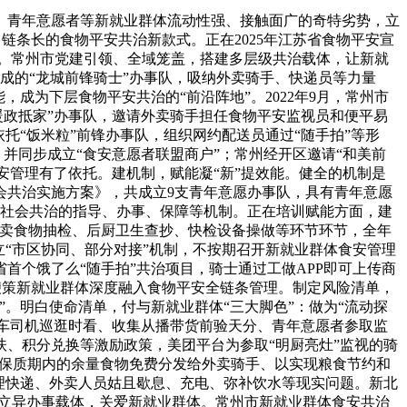
青年意愿者等新就业群体流动性强、接触面广的奇特劣势，立
链条长的食物平安共治新款式。正在2025年江苏省食物平安宣
力。常州市党建引领、全域笼盖，搭建多层级共治载体，让新就
构成的“龙城前锋骑士”办事队，吸纳外卖骑手、快递员等力量
成为下层食物平安共治的“前沿阵地”。2022年9月，常州市
暖政抵家”办事队，邀请外卖骑手担任食物平安监视员和便平易
托“饭米粒”前锋办事队，组织网约配送员通过“随手拍”等形
并同步成立“食安意愿者联盟商户”；常州经开区邀请“和美前
安管理有了依托。建机制，赋能凝“新”提效能。健全的机制是
会共治实施方案》，共成立9支青年意愿办事队，具有青年意愿
安社会共治的指导、办事、保障等机制。正在培训赋能方面，建
外卖食物抽检、后厨卫生查抄、快检设备操做等环节环节，全年
立“市区协同、部分对接”机制，不按期召开新就业群体食安管理
个饿了么“随手拍”共治项目，骑士通过工做APP即可上传商
，鞭策新就业群体深度融入食物平安全链条管理。制定风险清单，
。明白使命清单，付与新就业群体“三大脚色”：做为“流动探
约车司机巡逛时看、收集从播带货前验天分、青年意愿者参取监
、积分兑换等激励政策，美团平台为参取“明厨亮灶”监视的骑
正在保质期内的余量食物免费分发给外卖骑手、以实现粮食节约和
理快递、外卖人员姑且歇息、充电、弥补饮水等现实问题。新北
心”立异办事载体，关爱新就业群体。常州市新就业群体食安共治