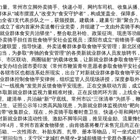
量。常州市立脚外卖骑手、快递小哥、网约车司机、收集从播、
体从“城市摆渡人”改变为“食安守护者”，构成笼盖全、保障多、
为全省3支代表步队之一，获颁授旗。建载体，建巢引“新”聚合
州市成立了省内首家外卖送餐行业党委，并组建了一支由外卖骑手
新就业群体食安共治驿坐”，整合歇息补给、政策征询、现患等功能，
外卖骑手担任首批食物平安社会监视员；溧阳市成立“前锋骑手·
党建联盟，指导快递、外卖送餐群体参取食物平安管理；新北区依
勾当，为参取“奔驰的食安管理”的各类新就业群体人员发放聘书，
统筹、市区联动、商圈辐射”的载体收集，让新就业群体参取食物平
食安办结合团市委印发《常州市鞭策青年意愿者参取食物平安社
；各辖市区也都连系处所现实，出台了对新就业群体参取食物平
就业群体控制食物平安律例，组织监管人员现场讲授，深度参取
体以“一线视角”发觉并反馈食物平安现患。正在交换联动方面，成
取新就业群体监视力量精准对接。正在反馈闭环方面，上线全省首
理。建清单，共治融“新”守底线。常州市以“三张清单”为抓手
生、证照公示等12类高风险现患，为新就业群体监视供给“靶向”
梁纽带”收集群众。现在，外卖骑手取餐时查卫生、快递小哥和网
对新就业群体流动性强、激励不脚等问题，推呈现金励、流量搀扶
023年4月，常州市首家食物驿坐，由肯德基将餐厅未售完且尚
利药箱、一次性雨衣、补胎东西、扎带、册本等物品，可一坐式处
新”慰问勾当；天宁区“龙城红色驿坐•龙城前锋骑士党群办事核