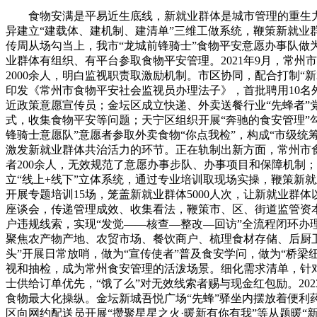
食物安满是平易近生底线，新就业群体是城市管理的重生力
异建立“建载体、建机制、建清单”三维工做系统，鞭策新就业群
传周从场勾当上，我市“龙城前锋骑士”食物平安意愿办事队做
业群体有组织、有平台参取食物平安管理。2021年9月，常
2000余人，明白监视职责取激励机制。市区协同，配合打制“
印发《常州市食物平安社会监视员办理法子》，首批聘用10名
近政策意愿宣传员；金坛区成立快递、外卖送餐行业“先蜂者”
式，收集食物平安等问题；天宁区组织开展“奔驰的食安管理”
锋骑士意愿队”意愿者参取外卖食物“你点我检”，构成“市级
激发新就业群体共治活力的环节。正在轨制出新方面，常州市
者200余人，无效规范了意愿办事步队、办事项目和保障机制
立“线上+线下”立体系统，通过专业培训取现场实操，鞭策新
开展专题培训15场，笼盖新就业群体5000人次，让新就业群
座谈会，传递管理成效、收集看法，鞭策市、区、街道监管资本
户违规线索，实现“发觉——核查—整改—回访”全流程闭环办
聚焦农产物产地、农贸市场、餐饮商户、梳理食材存储、后厨卫
头”开展日常放哨，做为“宣传使者”普及食安学问，做为“桥
视和抽检，成为常州食安管理的活泼场景。细化需求清单，针
士供给订单优先，“饿了么”对无效线索者赐与现金红包励。2
食物最大化操纵。金坛新城吾悦广场“先蜂”驿坐内摆放着便
区向网约配送员开展“攒聚星星之火·暖新有你有我”等从题暖“