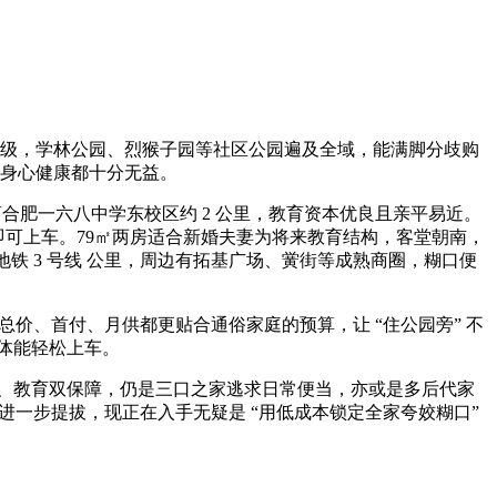
续升级，学林公园、烈猴子园等社区公园遍及全域，能满脚分歧购
的身心健康都十分无益。
合肥一六八中学东校区约 2 公里，教育资本优良且亲平易近。
5 万即可上车。79㎡两房适合新婚夫妻为将来教育结构，客堂朝南，
地铁 3 号线 公里，周边有拓基广场、黉街等成熟商圈，糊口便
价、首付、月供都更贴合通俗家庭的预算，让 “住公园旁” 不
群体能轻松上车。
疗、教育双保障，仍是三口之家逃求日常便当，亦或是多后代家
进一步提拔，现正在入手无疑是 “用低成本锁定全家夸姣糊口”