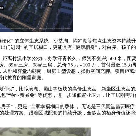
 道绿化” 的立体生态系统，少荃湖、陶冲湖等焦点生态资本持
出门进园” 的宜居糊口，更能具有 “健康栖身”，对白叟、孩子
竹溪小学(公办，办学汗青长久，师资不变)约 500 米，距离
9㎡三房、98㎡三房，总价 75 万 - 100 万，首付最低 1
，从卧和客堂均朝南，厨房 L 型设想，操做空间充脚。项目距离
后代教育的刚需家庭。
钱凹地”，比拟滨湖、蜀山等板块的高价生态盘，新坐区生态盘的总
包”“物业费减免” 等优惠，进一步降低置业压力，让宜居刚需
子”，更是 “全家幸福糊口的载体”。无论是三代同堂需要医
 的处理方案。跟着区域配套的持续升级，全龄盘的栖身价值还将