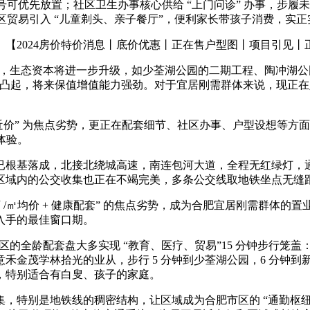
号可优先放置；社区卫生办事核心供给 “上门问诊” 办事，步履未
区贸易引入 “儿童剃头、亲子餐厅”，便利家长带孩子消费，实正实
2024房价特价消息丨底价优惠丨正在售户型图丨项目引见丨
进，生态资本将进一步升级，如少荃湖公园的二期工程、陶冲湖
性愈加凸起，将来保值增值能力强劲。对于宜居刚需群体来说，现
近价” 为焦点劣势，更正在配套细节、社区办事、户型设想等方面全方
体验。
根基落成，北接北绕城高速，南连包河大道，全程无红绿灯，通
内的公交收集也正在不竭完美，多条公交线取地铁坐点无缝跟尾，
 万 /㎡均价 + 健康配套” 的焦点劣势，成为合肥宜居刚需群
入手的最佳窗口期。
区的全龄配套盘大多实现 “教育、医疗、贸易”15 分钟步行笼
金茂学林拾光的业从，步行 5 分钟到少荃湖公园，6 分钟到新
，特别适合有白叟、孩子的家庭。
别是地铁线的稠密结构，让区域成为合肥市区的 “通勤枢纽”，