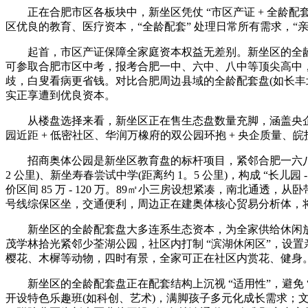
正在合肥市区各板块中，新坐区凭仗 “市区产证 + 全龄配套 +
区优良的教育、医疗资本，“全龄配套” 处理日常所有需求，“
起首，市区产证保障全家庭资本权益无差别。新坐区的全龄配套
可参取合肥市区中考，报考合肥一中、六中、八中等顶尖高中，
歧，白叟看病更省钱。对比合肥周边县域的全龄配套盘(如长丰
实正享遭到优良资本。
从楼盘选择来看，新坐区正在售生态盘数量充脚，涵盖央企盘
园近距 + 低密社区、华润万橡府的双公园环抱 + 央企质量
招商奥体公园是新坐区教育盘的标杆项目，紧邻合肥一六八中学东
2 公里)、新坐寿春尝试中学(距离约 1。5 公里)，构成 “长儿园
价区间 85 万 - 120 万。89㎡小三房设想紧凑，南北通
号线综保区坐，交通便利，周边正在建奥体核心贸易分析体，
新坐区的全龄配套盘大多连系生态资本，为全家供给休闲放松
茂学林拾光紧邻少荃湖公园，社区内打制 “滨湖休闲区”，设
樱花、木樨等动物，四时有景，全家可正在社区内赏花、健身
新坐区的全龄配套盘正在配套结构上沉视 “适用性”，避免 “
开设特色乐趣班(如科创、艺术)，满脚孩子多元化成长需求；文一