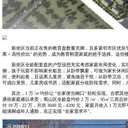
新坐区当前正在售的教育盘数量充脚，且多紧邻市区优良学校
离 + 高性价比” 的劣势，成为教育刚需家庭的抢手选择。这
新坐区全龄配套盘的户型设想充实考虑家庭布局变化，实现 “一
侧，孩子玩耍不影响家长歇息；从卧带飘窗，可做为家长休闲区，次
间，便利起夜，且远离儿童房，避免做息干扰；从卧带卫浴，保
可成白叟房、儿童房或书房，适配家庭分歧阶段需求。同时，户
其次，1 万 /㎡均价让 “全家便当糊口” 轻松实现。合肥其他市区
通俗家庭难以承受；蜀山区全龄盘均价 2 万 /㎡，95㎡三房总价 19
付 19 万 - 22 万，月供 3600 元 - 4200 元，家庭月
能满脚成年人通勤，实正实现 “全家需求不”。