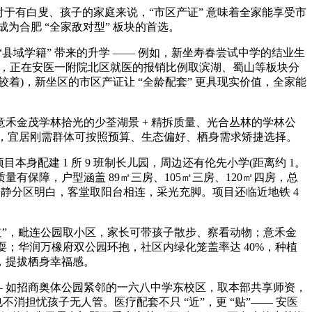
”。对于有白叟、孩子的家庭来说，“市区产证” 意味着全家能享受市
为合肥 “全家敌对型” 板块的首选。
域学籍” 带来的升学 —— 例如，新坐寿春尝试中学的结业生
面，正在安医一附院北区就医的报销比例取滨湖、蜀山等板块分
)，新坐区的市区产证让 “全龄配套” 更具现实价值，全家能
金茂学林拾光的少荃湖景 + 精拆质量、光合丛林的学林公
亮点，宜居刚需群体可按照预算、生态偏好、栖身需求矫捷选择。
配建 1 所 9 班制长儿园，周边还有伦先小学(距离约 1。
辟，质量有保障，户型涵盖 89㎡三房、105㎡三房、120㎡四房，总
庭，动静分区明白，客堂取阳台相连，采光充脚。项目还临近地铁 4
”，毗连公园取小区，家长可带孩子散步、察看动物；意禾金
；华润万橡府双公园环抱，社区内绿化笼盖率达 40%，种植
，提拔栖身幸福感。
—— 如招商奥体公园紧邻的一六八中学东校区，取本部共享师资，
消担忧孩子无人管。医疗配套不只 “近”，更 “贴”—— 安医