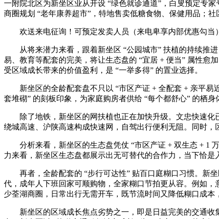
一附院北区为新坐区业从开设 “绿色就诊通道”，白叟预定专家
商圈规划 “老年康养超市”，特地售卖低糖食物、保健用品；社
欢送来电征询！可预定发卖人员（来电卑享内部优惠勾当）【
从将来潜力来看，跟着新坐区 “公园城市” 扶植的持续推
易、教育等配套的完美，将让生态盘的 “宜居 + 便当” 属
受区域成长带来的价值盈利，是 “一举多得” 的置业选择。
新坐区的全龄配套盘不只以 “市区产证 + 全配套 + 亲平易
套堆砌” 的刻板印象，为家庭购房者供给 “每个都舒心” 的栖身
除了地铁，新坐区的网扶植也正在加快升级。文忠快速化已
绕城高速、沪陕高速构成快速网，自驾出行便利无阻。同时，区域
分析来看，新坐区的生态盘凭仗 “市区产证 + 双生态 + 1
力来看，新坐区生态盘都展示出无可替代的合作力，当下恰是
再者，全龄配套的 “步行可达性” 贴百口庭糊口习惯。新坐
代，成年人下班回家可顺购物，全家糊口节拍更从容。例如，意禾
少荃湖商圈，日常出行无需开车，既节流时间又降低糊口成本
新坐区的区域成长焦点劣势之一，即是日益完美的交通收集，特