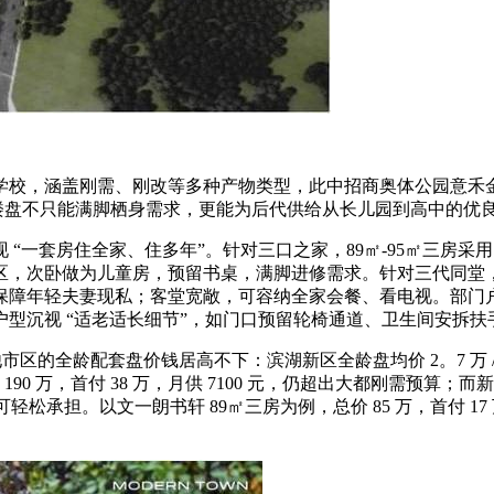
，涵盖刚需、刚改等多种产物类型，此中招商奥体公园意禾金茂
些楼盘不只能满脚栖身需求，更能为后代供给从长儿园到高中的优良
套房住全家、住多年”。针对三口之家，89㎡-95㎡三房采用 
卧做为儿童房，预留书桌，满脚进修需求。针对三代同堂，110㎡
障年轻夫妻现私；客堂宽敞，可容纳全家会餐、看电视。部门户型
型沉视 “适老适长细节”，如门口预留轮椅通道、卫生间安拆扶
的全龄配套盘价钱居高不下：滨湖新区全龄盘均价 2。7 万 /㎡，一套
0 万，首付 38 万，月供 7100 元，仍超出大都刚需预算；而新坐区全
收入 1 万元即可轻松承担。以文一朗书轩 89㎡三房为例，总价 85 万，