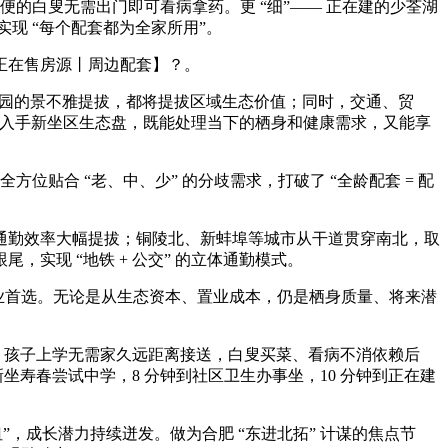
便的白叟无需出门即可看病拿药。更 “细”—— 正在建的少荃湖
现 “每个配套都为全家所用”。
正在售房源丨周边配套】？。
公园的景不雅提拔，都将提拔区域生态价值；同时，交通、贸
正在入手新坐区生态盘，既能处理当下的栖身和健康需求，又能享
位贴合 “老、中、少” 的分歧需求，打破了 “全龄配套 = 配
勤效率大幅提拔；铜陵北、新蚌埠等城市从干道贯穿南北，取
实现 “地铁 + 公交” 的立体通勤模式。
体的置业首选。无论是从生态资本、置业成本，仍是栖身质量、将来潜
盖：孩子上学无需家久远距离接送，白叟买菜、看病不消依赖后
坐寿春尝试中学，8 分钟到社区卫生办事坐，10 分钟到正在建
成长潜力持续迸发。做为合肥 “东进北拓” 计谋的焦点节