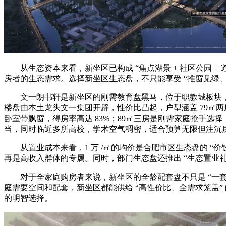
从生态资本来看，新坐区已构成 “焦点湖景 + 社区公园 +
房者的生态需求。选择新坐区生态盘，不只能享受 “推窗见绿、
文一朗书轩是新坐区的刚需教育盘黑马，位于职教城板块，距离
楼盘由本土龙头文一集团开辟，性价比凸起，户型涵盖 79㎡两房、8
卧室带飘窗，得房率高达 83%；89㎡三房是刚需家庭抢手选择
当，同时临近多所高校，学术空气稠密，适合预算无限但注沉
从置业成本来看，1 万 /㎡的均价是合肥市区生态盘的 “价
再是高收入群体的专属。同时，部门生态盘还推出 “生态置业礼
对于全家庭购房者来说，新坐区的全龄配套盘不只是 “一套房
庭需要空间和配套，新坐区都能供给 “高性价比、全需求笼盖”
的明智选择。