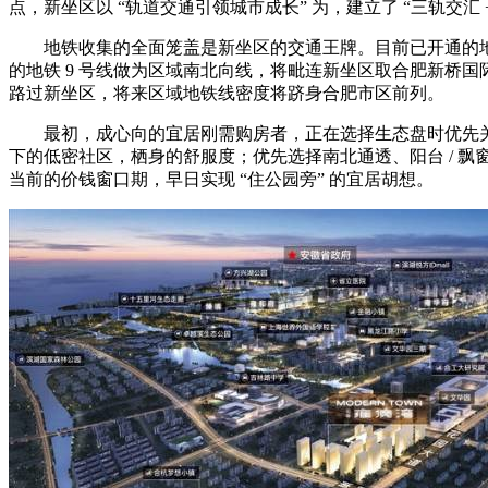
点，新坐区以 “轨道交通引领城市成长” 为，建立了 “三轨交
地铁收集的全面笼盖是新坐区的交通王牌。目前已开通的地铁 
的地铁 9 号线做为区域南北向线，将毗连新坐区取合肥新桥国际
路过新坐区，将来区域地铁线密度将跻身合肥市区前列。
最初，成心向的宜居刚需购房者，正在选择生态盘时优先关心 “公
下的低密社区，栖身的舒服度；优先选择南北通透、阳台 / 
当前的价钱窗口期，早日实现 “住公园旁” 的宜居胡想。