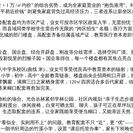
 1 万 /㎡均价” 的组合劣势，成为全家庭置业的 “抱负港湾
亲平易近价钱” 则避免家庭背负过高经济压力，三者连系让新坐区成
盘均为市区产证，业女可按市区学区政策入学，无需担忧 “县
而县域同类学校学生需合作无限的 “跨区招生” 名额；医疗方
北城的部门楼盘，虽配套齐备但属县域产证，教育医疗资本差距较着
、国企盘、结合开辟盘，刚改等分歧需求，选择空间广漠。意禾
、皖投新悦里的烈猴子园 + 国企靠得住，每一个楼盘都有其焦点
校区(曲线 米)，业女可享受优良高中教育资本的辐射；项目本身
 - 小学 - 初中 - 高中” 全龄教育链条。楼盘由央企招商蛇口开
透，从卧带飘窗，满脚三口之家栖身需求；120㎡四房适合多后代家
将来糊口配套将愈加完美。
的场合。光合丛林紧邻学林公园，社区内规划 “亲子生态步道
置亲程度台、休闲座椅，白叟可晒太阳、聊天，孩子可正在草坪玩耍
。生态取配套的连系，让全家既能享受便当糊口，又能亲近天然
看似全、实则用不上” 的问题。教育配套不只 “近”，更 “优”
朗书轩周边的竹溪小学，设置 “课后托管办事”，家长下班晚也不