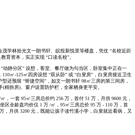
学林拾光文一朗书轩、皖投新悦里等楼盘，凭仗 “名校近距
教育资本，实正实现 “口读名校”。
“动静分区” 设想，客堂、餐厅做为勾当区，卧室集中正在一
-125㎡四房设想 “双从卧” 或 “白叟房”，白叟房接近卫生
还预留 “矫捷空间”，如文一朗书轩 98㎡三房的第三间房，
手(精拆房)、窗户设置防护栏，全家栖身更平安。
 95㎡三房总价约 256 万，首付 51 万，月供 9600 元，
龄盘均价仅 1 万 /㎡，95㎡三房总价 95 万 - 110 万，首
首付 17 万，月供 3200 元，既能让孩子读竹溪小学，白叟就近看病，又