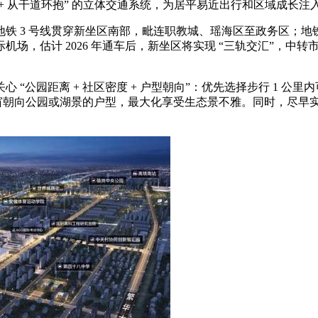
汇 + 从干道环抱” 的立体交通系统，为居平易近出行和区域成长注
3 号线贯穿新坐区南部，毗连职教城、瑶海区至政务区；地铁
机场，估计 2026 年通车后，新坐区将实现 “三轨交汇”，中转
园距离 + 社区密度 + 户型朝向”：优先选择步行 1 公里内
飘窗朝向公园或湖景的户型，最大化享受生态景不雅。同时，尽早