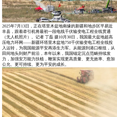
2025年7月13日，正在塔里木盆地南缘的新疆和地步区平易近
丰县，跟着牵引机将最初一段电线千伏输变电工程全线贯通
（无人机照片）。记者 丁磊 摄10月30日，我国最大盆地超高
压电力环网——新疆环塔里木盆地750千伏输变电工程全线投
入运转，为我国能源平安再添生力军。从能源到港口枢纽，从
田间地头到财产前沿，本年以来，我国锚定沉点范畴持续发
力，加强安万能力扶植，鞭策实现更高质量、更无效率、愈加
公允、更可持续、更为平安的成长。