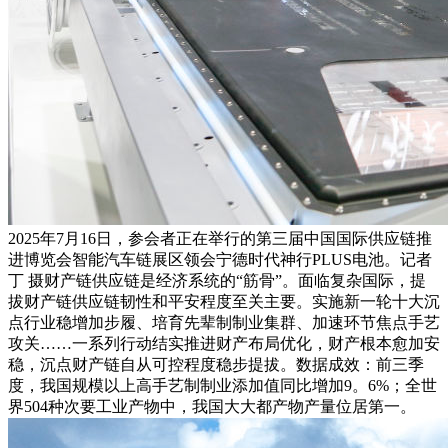
2025年7月16日，参会者正在举行的第三届中国国际供应链推
进博览会智能汽车链展区领会宁德时代神行PLUS电池。记者
丁 摄财产链供应链是经济系统的“筋骨”。面临复杂国际，提
拔财产链供应链韧性和平安程度至关主要。实施新一轮十大沉
点行业稳增加步履、培育先辈制制业集群、加速环节焦点手艺
攻关……一系列行动结实推进财产布局优化，财产根本愈加安
稳，沉点财产链自从可控程度稳步提拔。数据成效：前三季
度，我国规模以上高手艺制制业添加值同比增加9。6%；全世
界504种次要工业产物中，我国大大都产物产量位居第一。