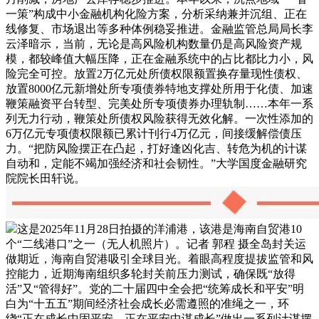
一策”构成中小金融机构化险方案，分析采纳兼并沉组、正在
线修复、市场退出等多种体例稳妥推进。金融监管总局局长李
云泽暗示，当前，无论是高风险机构数量仍是高风险资产规
模，都较峰值大幅压降，正在金融系统中的占比都比力小，风
险完全可控。放置2万亿元处所债权限额置换存量现性债权、
放置8000亿元新增处所专项债券特地支撑处所用于化债、加速
鞭策融资平台转型、完美处所专项债券办理轨制……本年一系
列无力行动，鞭策处所债权风险获得无效化解。一次性添加的
6万亿元专项债权限额已累计刊行4万亿元，间接缓解偿债压
力。“把防风险摆正在凸起，打好逢凶化吉、转危为机的计谋
自动和，定能不竭加强经济和社会韧性。”大学国度金融研究
院院长田轩说。
这是2025年11月28日拍摄的洋浦港，该港是海南自贸港10
个“二线港口”之一（无人机照片）。记者 郭程 摄全岛封关运
做期近，海南自贸港吸引全球目光。着眼高程度提拔监管和风
控能力，近期海南组织多轮封关前压力测试，确保既“放得
活”又“管得好”。党的二十届四中全会把“统筹成长和平安”明
白为“十五五”期间经济社会成长必需遵照的准绳之一，环
绕“正在成长中固平安，正在平安中谋成长”做出一系列计谋摆