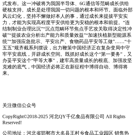
式发布。这一冲破将为我国半导体、6G通信等范畴成长供给
硬核支持。成长是处理我国一切问题的根本和环节。面临外部
风云幻化，坚持不懈做好本人的事，通过成长来提拔平安实
力，才能为实现高程度平安供给更为安稳的根本和前提。“连
结制制业合理比沉”“沉点范畴环节焦点手艺攻关取得决定性冲
破”“提拔农业分析出产能力和质量效益”“加速扶植新型能源系
统”“加强应急批示、平安出产、食物药品平安等工做”……“十
五五”规齐截系列摆设，出力鞭策中国经济正在复杂变局中守
牢平安底线，开辟成长空间。既抓好成长这个“第一要务”，又
办妥平安这个“甲等大事”，建牢高质量成长的根底、加强攻坚
克难的底气，中国经济必将正在新征程中博得自动、博得将
来。
关注微信公众号
CopyRight©2018-2025 河北QY千亿食品有限公司 All Rights
Reserved!
公司地址：河北省邯郸市大名县王村乡食品工业园区 销售热