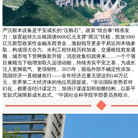
严沉根本设备是平安成长的“压舱石”。政策“组合拳”精准发
力：放置超持久出格国债8000亿元支撑“两沉”扶植，投放5000
亿元新型政策性金融东西资金，激励指导更多平易近间本钱参
取，构成强大合力。水利工程扶植历程加速，交通枢纽愈发通
顺，城市地下管网焕新升级，消息收集织就将来……一个个项
目兼顾当下稳增加取久远强动能，持续夯实平安之基，为成长
注入更脚底气、更强韧性。2025年，面临外部不确定性添加，
我国经济一直稳健前行——全年经济总量无望达到140万亿
元，世界第二大经济体的地位巩固提拔。“非论国际形势若何
幻化，都要连结计谋定力，加强计谋谋划和前瞻结构，以新平
安款式保障新成长款式。”中国社会科学院学部委员燕暗示。