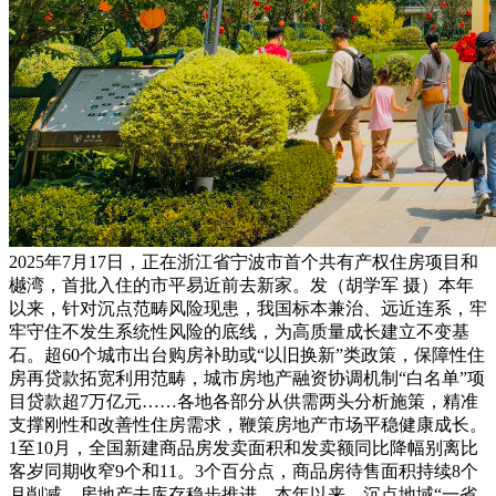
2025年7月17日，正在浙江省宁波市首个共有产权住房项目和
樾湾，首批入住的市平易近前去新家。发（胡学军 摄）本年
以来，针对沉点范畴风险现患，我国标本兼治、远近连系，牢
牢守住不发生系统性风险的底线，为高质量成长建立不变基
石。超60个城市出台购房补助或“以旧换新”类政策，保障性住
房再贷款拓宽利用范畴，城市房地产融资协调机制“白名单”项
目贷款超7万亿元……各地各部分从供需两头分析施策，精准
支撑刚性和改善性住房需求，鞭策房地产市场平稳健康成长。
1至10月，全国新建商品房发卖面积和发卖额同比降幅别离比
客岁同期收窄9个和11。3个百分点，商品房待售面积持续8个
月削减，房地产去库存稳步推进。本年以来，沉点地域“一省