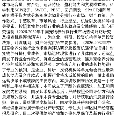
体市场容量、财产链、运营特征、盈利能力和贸易模式等。科
学利用SCP模子、SWOT、PEST、回归阐发、SPACE矩阵等
研究模子取方式分析阐发宠物养分操行业市场、财产政策、合
作款式、手艺改革、市场风险、行业壁垒、机缘以及挑和等相
关要素。按照宠物养分操行业的成长轨迹及实践经验，细心研
究编制《2026-2032年中国宠物养分操行业市场查询拜访研究
及投资机遇评估演讲》，为企业、科研、投资机构等单元投资
决策、计谋规划、财产研究供给主要参考。《2026-2032年中
国宠物养分操行业市场查询拜访研究及投资机遇评估演讲》对
宠物养分操行业成长、市场运转现状进行了具体阐发，还沉点
阐发了行业合作款式、沉点企业的运营现状，连系宠物养分操
行业的成长轨迹和实践经验，对将来几年行业的成长趋势进行
了专业的预判。是企业、科研、投资机构等单元领会行业最新
成长动态及合作款式，把握行业将来成长标的目的、做出准确
运营决策不成或缺的主要东西。本演讲数据来历次要是一手材
料和二手材料相连系，本司成立了严酷的数据清洗、加工和阐
发的内控系统，阐发师采集消息后，严酷按照公司评估方和消
息规范的要求，并连系本身专业经验，对所获取的消息进行拾
掇、筛选，最终通过度析统计、阐发测算获得相关财产研究。
华经谍报网附属于华经财产研究院，专注大中华区财产经济谍
报及研究，目上次要供给的产物和办事包罗保守及新兴行业研