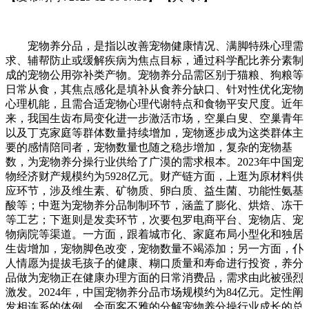
宠物养分品，是指以改善宠物健康情况、满脚特殊心理需
求、辅帮防止或缓解疾病为焦点目标，通过科学配比养分素制
成的宠物公用弥补类产物。宠物养分品需区别于猫粮、狗粮等
日常从食，其焦点感化是填补从食养分缺口、针对性优化宠物
心理机能，且需合适宠物心理代谢特点和食物平安尺度。近年
来，我国生齿布局变化进一步激活市场，空巢白叟、空巢青年
以及丁克家庭等群体数量持续增加，宠物逐步成为这类群体主
要的感情陪同者，宠物数量也随之稳步增加，复杂的宠物基
数，为宠物养分操行业供给了广漠的需求根本。2023年中国宠
物经济财产规模约为5928亿元。财产链方面，上逛为原材料供
应环节，涉及维生素、矿物质、卵白质、益生菌、功能性氨基
酸等；中逛为宠物养分品制制环节，涵盖了膨化、烘焙、冻干
等工艺；下逛则是发卖环节，次要包罗电商平台、宠物店、宠
物病院等渠道。一方面，跟着城市化、家庭布局小型化和独居
生齿增加，宠物脚色改变，宠物数量不竭添加；另一方面，仆
人情愿为提拔毛孩子的健康、糊口质量和寿命进行投资，养分
品做为宠物正在健康办理方面的日常消费品，需求由此被强烈
激发。2024年，中国宠物养分品市场规模约为84亿元。定性阐
发相连系的体例，全面客不雅的分解宠物养分操行业成长的总