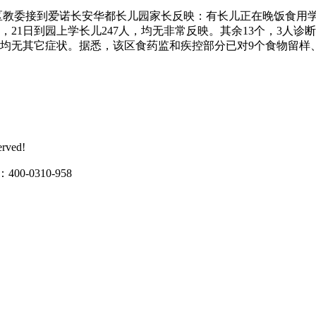
区教委接到爱诺长安华都长儿园家长反映：有长儿正在晚饭食用
，21日到园上学长儿247人，均无非常反映。其余13个，3人诊
人均无其它症状。据悉，该区食药监和疾控部分已对9个食物留样
rved!
0310-958