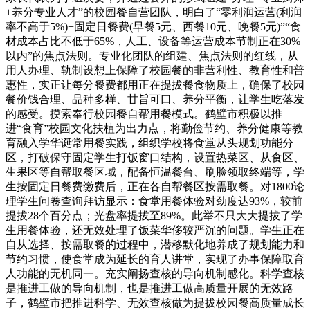
+养分专业人才”的校园餐自营团队，明白了“零利润运营(利润
率不高于5%)+固定日餐费(早餐5元、西餐10元、晚餐5元)”“食
材成本占比不低于65%，人工、设备等运营成本节制正在30%
以内”的焦点法则。专业化团队的组建、焦点法则的红线，从
用人办理、轨制设想上保障了校园餐的非营利性、教育性和普
惠性，实正让每分餐费都用正在提拔餐食物质上，确保了校园
餐价钱合理、品种多样、甘旨可口、养分平衡，让学生吃落发
的感受。摸索奉行校园餐自帮用餐模式。鹤壁市积极以推
进“食育”校园文化扶植为出力点，将勤俭节约、养分健康等教
育融入学华诞常用餐实践，组织学校将食堂从头规划功能分
区，打破保守固定学生打饭窗口结构，设置热菜区、从食区、
生果区等自帮取餐区域，配备恒温餐台、刷脸领取终端等，学
生按固定日餐费缴费后，正在各自帮餐区按需取餐。对1800论
理学生问卷查询拜访显示：食堂用餐体验对劲度达93%，较前
提拔28个百分点；光盘率提拔至89%。此举不只大大提拔了学
生用餐体验，还无效处理了饭菜华侈较严沉的问题。学生正在
自从选择、按需取餐的过程中，潜移默化地养成了规划能力和
节约习惯，使食堂成为延长的育人讲堂，实现了办事保障取育
人功能的无机同一。充实阐扬查核的导向机制感化。科学查核
是推进工做的导向机制，也是推进工做高质量开展的无效路
子，鹤壁市把推进科学、无效查核做为提拔校园餐高质量成长