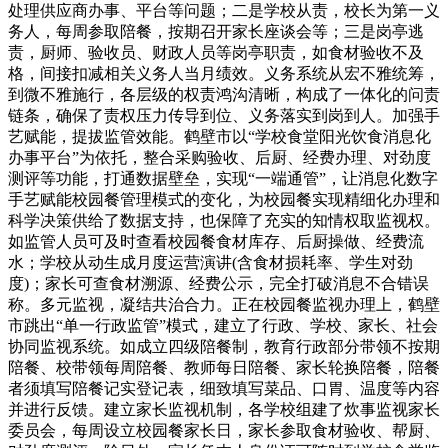
处理供应商办事、平台等问题；二是学校从责，校长为第一义
务人，每周参取陪餐，按期召开家长座谈会等；三是岗亭逃
责，厨师、验收员、财政人员等岗亭职责，如食材验收不及
格，间接扣减相关义务人当月绩效。义务系统从宏不雅统筹，
到微不雅施行，各层级的权责鸿沟清晰，构成了一体化的问责
链条，确保了责权压力传导到位、义务落实到岗到人。加强手
艺赋能，提拔监管效能。鹤壁市以“学校食堂阳光饮食消息化
办事平台”为依托，整合采购验收、后厨、经费办理、对劲度
测评等功能，打通数据壁垒，实现“一端通管”，让消息化数字
手艺赋能校园餐管理模式的变化，为校园餐实现精细化办理和
科学决策供给了数据支持，也保障了充实的知情权取监视权。
如监管人员可及时查看校园餐食材库存、后厨操做、经费流
水；学校从动生成月度运营演讲(含食材损耗率、学生对劲
度)；家长可查食材溯源、经费公示，完全打破消息不合错误
称。多元监视，凝结共治合力。正在校园餐监视办理上，鹤壁
市跳出“单一行政监管”模式，建立了行政、学校、家长、社会
协同监视系统。如成立四级陪餐制，教育行政部分带领不按期
陪餐、校带领每周陪餐、教师每日陪餐、家长轮换陪餐，陪餐
者须填写陪餐记实登记表，细致填写菜品、口胃、温度等内容
并进行反馈。建立家长监视机制，各学校组建了炊事监视家长
委员会，每周设立校园餐家长日，家长参取食材验收、帮厨、