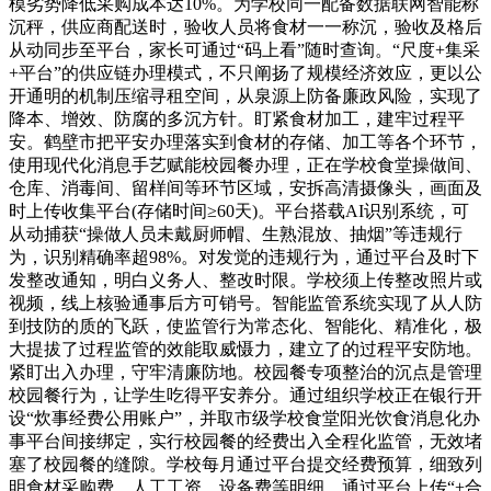
模劣势降低采购成本达10%。为学校同一配备数据联网智能称
沉秤，供应商配送时，验收人员将食材一一称沉，验收及格后
从动同步至平台，家长可通过“码上看”随时查询。“尺度+集采
+平台”的供应链办理模式，不只阐扬了规模经济效应，更以公
开通明的机制压缩寻租空间，从泉源上防备廉政风险，实现了
降本、增效、防腐的多沉方针。盯紧食材加工，建牢过程平
安。鹤壁市把平安办理落实到食材的存储、加工等各个环节，
使用现代化消息手艺赋能校园餐办理，正在学校食堂操做间、
仓库、消毒间、留样间等环节区域，安拆高清摄像头，画面及
时上传收集平台(存储时间≥60天)。平台搭载AI识别系统，可
从动捕获“操做人员未戴厨师帽、生熟混放、抽烟”等违规行
为，识别精确率超98%。对发觉的违规行为，通过平台及时下
发整改通知，明白义务人、整改时限。学校须上传整改照片或
视频，线上核验通事后方可销号。智能监管系统实现了从人防
到技防的质的飞跃，使监管行为常态化、智能化、精准化，极
大提拔了过程监管的效能取威慑力，建立了的过程平安防地。
紧盯出入办理，守牢清廉防地。校园餐专项整治的沉点是管理
校园餐行为，让学生吃得平安养分。通过组织学校正在银行开
设“炊事经费公用账户”，并取市级学校食堂阳光饮食消息化办
事平台间接绑定，实行校园餐的经费出入全程化监管，无效堵
塞了校园餐的缝隙。学校每月通过平台提交经费预算，细致列
明食材采购费、人工工资、设备费等明细，通过平台上传“+合