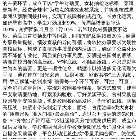
的主要环节，成立了以“学生对劲度、食材抽检达标率、菜谱
更新率、经费合规率”为焦点的绩效查核系统，并将查核成果
取团队薪酬间接挂钩，实现了校园餐的规范化、长效化运营。
如鹤壁市高中：学生对劲度超90%、每周菜谱更新率达
100%，厨师团队当月金上浮10%；若呈现食材新颖度不达
标、菜品口胃赞扬集中等问题，间接扣除团队绩效20%，倒逼
办事质量提拔。绩效查核的导向引领，将软性办事要求为硬性
查核目标，构成了提拔办事质量的内活泼力，确保了公益化运
营不降低专业化、高质量的办事尺度。安满是校园餐的底线，
清廉是校园餐的高压线。守牢底线、不触高压线，不只是以学
生为本的需要，更是一项性使命。鹤壁市以推进多元化管理为
手段，通过建立“阳光采购、后厨可视、财政共管”三大系统，
用“手艺赋能+轨制束缚”确保每一个环节可管、可控、可查，
完全消弭监管盲区，实现对校园餐全链条、穿透式监管，建牢
平安取清廉防地。盯紧采购验收，守好泉源平安。食材采购是
校园餐平安的泉源，也是校园餐的高发区。为守好底线、防触
高压线，鹤壁市牵头制定了大米、面粉、食用油等6类大食材
的“质量尺度+准入门槛+最高限价”，通过公开投标遴选5家具
备“SC食物出产许可证”“冷链运输天分”的优良供应商，成立市
级供应商库。学校每两周通过学校食堂阳光饮食消息化办事平
台提交采购需求，平台从动汇总生成“带量采购合同”，凭仗规