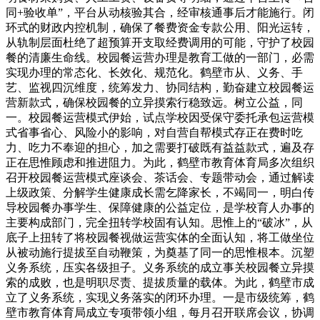
同+验收单”，平台从动核验其合，经审核通事后才能施行。闭
环式的财政内控机制，确保了餐费资金专款公用、阳光运转，
从轨制层面杜绝了超预算开支取经费调用的可能，守护了校园
餐的清廉生命线。校园餐运营办理是教育工做的一部门，必需
实现办理的常态化、长效化、规范化。鹤壁市从、义务、手
艺、监视四沉维度，统筹发力、协同结构，勤奋建立校园餐运
营新款式，确保校园餐的立异摸索行稳致远。树立公益，同
一。校园餐运营模式伊始，试点学校因受保守委托承包运营模
式省事省心、风险小的影响，对自营自帮模式存正在费时吃
力、吃力不奉迎的担心，加之需要打破既有益益款式，遍及存
正在思惟顾虑和推进阻力。为此，鹤壁市教育体育局多次组织
召开校园餐运营模式座谈会、茶话会、专题带动会，通过解读
上级政策、分解学生健康成长需乞降家长，不竭同一，明白传
导校园餐办事学生、保障健康的公益定位，是学校育人办事的
主要构成部门，完全扭转学校固有认知。思惟上的“破冰”，从
底子上扭转了将校园餐视做运营实体的全面认知，将工做坐位
从被动施行提拔至自动鞭策，为奠基了同一的思惟根本。沉塑
义务系统，压实各级担子。义务系统的成立事关校园餐立异摸
索的成败，也是明职尽责、提拔质量的载体。为此，鹤壁市成
立了义务系统，实现义务落实的闭环办理。一是市级统筹，鹤
壁市教育体育局成立专项带领小组，每月召开联席会议，协调